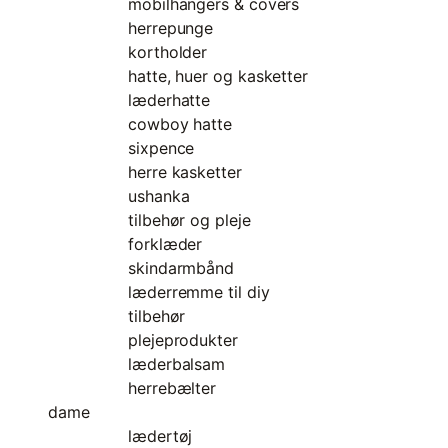
mobilhangers & covers
herrepunge
kortholder
hatte, huer og kasketter
læderhatte
cowboy hatte
sixpence
herre kasketter
ushanka
tilbehør og pleje
forklæder
skindarmbånd
læderremme til diy
tilbehør
plejeprodukter
læderbalsam
herrebælter
dame
lædertøj