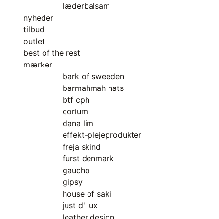
læderbalsam
nyheder
tilbud
outlet
best of the rest
mærker
bark of sweeden
barmahmah hats
btf cph
corium
dana lim
effekt-plejeprodukter
freja skind
furst denmark
gaucho
gipsy
house of saki
just d' lux
leather design