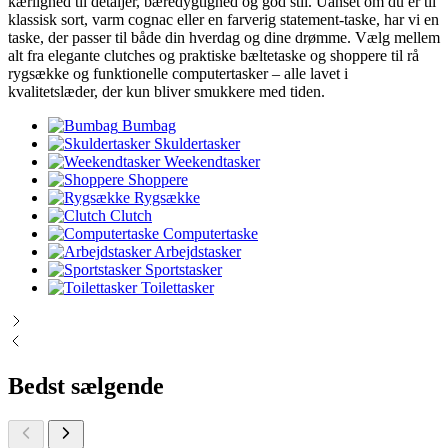
kærlighed til detaljer, bæredygtighed og god stil. Uanset om du er til
klassisk sort, varm cognac eller en farverig statement-taske, har vi en
taske, der passer til både din hverdag og dine drømme. Vælg mellem
alt fra elegante clutches og praktiske bæltetaske og shoppere til rå
rygsække og funktionelle computertasker – alle lavet i
kvalitetslæder, der kun bliver smukkere med tiden.
Bumbag
Skuldertasker
Weekendtasker
Shoppere
Rygsække
Clutch
Computertaske
Arbejdstasker
Sportstasker
Toilettasker
Bedst sælgende