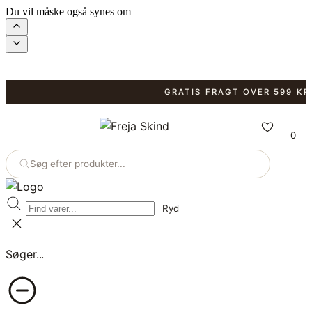
Du vil måske også synes om
GRATIS FRAGT OVER 599 KR.
FA
0
Søg efter produkter...
Ryd
Søger...