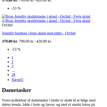
379,00 kr.
799,00 kr.
-420,00 kr.
-53 %
Orchid
Jennifer bumbag i brun skind med nitter - Orchid
379,00 kr.
799,00 kr.
-420,00 kr.
-53 %
1
2
3
…
28
Næste

Dametasker
Vores kollektion af dametasker i læder er skabt til at følge med
tidens trends, både i form og farver, og med et stærkt fokus på