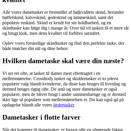
Alle vores dametasker er fremstillet af højkvalitets skind, herunder
bøffelskind, kalveskind, gedeskind og lammeskind, samt det
populære ruskind. Skind er kendt for sin holdbarhed, og en
skindtaske kan følge dig i mange år. Over tid vil tasken få et mere råt
og brugt look, men dens kvalitet vil forblive uændret.
Oplev vores forskellige skindtasker og find den perfekte taske, der
både matcher din stil og dine behov.
Hvilken dametaske skal være din næste?
Vi ser ret ofte, at tasker til damer mest eftertragtet i en
mellemstørrelse. Crossbody tasker og skuldertasker er to yderst
populære valg blandt kvinderne, da disse kan bruges til hverdag og
dermed bruges rigtig ofte. De små og store dametasker er også
populære, men de bliver brugt i andre sammenhænge og er dermed
ikke lige så populære som mellemstørrelsen er. Du kan også gå på
opdagelse blandt alle vores
lædertasker
.
Dametasker i flotte farver
Når det kommer til dametasker, er farven ofte en afgørende faktor