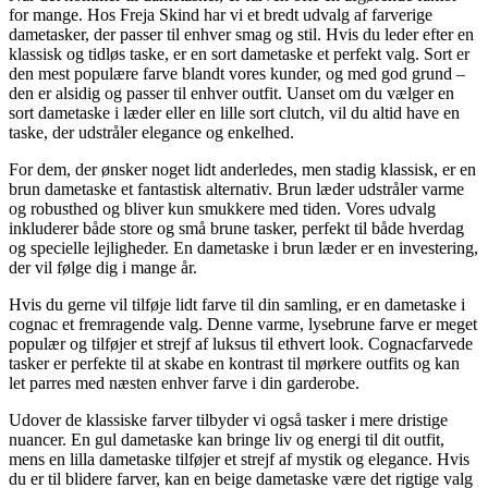
for mange. Hos Freja Skind har vi et bredt udvalg af farverige
dametasker, der passer til enhver smag og stil. Hvis du leder efter en
klassisk og tidløs taske, er en sort dametaske et perfekt valg. Sort er
den mest populære farve blandt vores kunder, og med god grund –
den er alsidig og passer til enhver outfit. Uanset om du vælger en
sort dametaske i læder eller en lille sort clutch, vil du altid have en
taske, der udstråler elegance og enkelhed.
For dem, der ønsker noget lidt anderledes, men stadig klassisk, er en
brun dametaske et fantastisk alternativ. Brun læder udstråler varme
og robusthed og bliver kun smukkere med tiden. Vores udvalg
inkluderer både store og små brune tasker, perfekt til både hverdag
og specielle lejligheder. En dametaske i brun læder er en investering,
der vil følge dig i mange år.
Hvis du gerne vil tilføje lidt farve til din samling, er en dametaske i
cognac et fremragende valg. Denne varme, lysebrune farve er meget
populær og tilføjer et strejf af luksus til ethvert look. Cognacfarvede
tasker er perfekte til at skabe en kontrast til mørkere outfits og kan
let parres med næsten enhver farve i din garderobe.
Udover de klassiske farver tilbyder vi også tasker i mere dristige
nuancer. En gul dametaske kan bringe liv og energi til dit outfit,
mens en lilla dametaske tilføjer et strejf af mystik og elegance. Hvis
du er til blidere farver, kan en beige dametaske være det rigtige valg