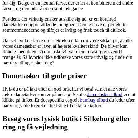
for dig. Beige er en neutral farve, der er let at kombinere med andre
farver, og den udstråler en subtil elegance.
For dem, der virkelig ønsker at skille sig ud, er en koralrød
dametaske en iøjnefaldende mulighed. Denne farve er perfekt til
sommermånederne og tilføjer et livligt og frisk touch til dit look.
Uanset hvilken farve du foretrækker, kan du være sikker på, at alle
vores dametasker er lavet af højeste kvalitet skind. De bliver kun
flottere med tiden, så din taske vil være en trofast følgesvend i
mange år. Så hvorfor ikke udforske vores store udvalg og finde din
næste yndlingstaske i dag?
Dametasker til gode priser
Hvis du er på jagt efter en god pris, har vi også samlet alle vores
lækre dametasker som er på udsalg. Se alle
dame tasker tilbud
ved at
klikke på linket. Er det specifikt et godt
bumbag tilbud
du leder efter
har vi også dedikeret en helt side til de lækre tasker.
Besøg vores fysisk butik i Silkeborg eller
ring og få vejledning