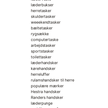
læderbukser
herretasker
skuldertasker
weeekendtasker
bæltetasker
rygsække
computertaske
arbejdstasker
sportstasker
toilettasker
læderhandsker
kørehandsker
herreluffer
rulamshandsker til herre
populære mærker
Hestra handsker
Randers handsker
læderpunge