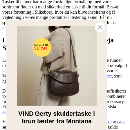
Tasker til damer har mange forskellige formål, og med vores
sortiment finder du med sikkerhed en taske til dit formål. Besøg
vores forretning i Silkeborg, hvor du kan blive inspireret og få
vejledning i vores mange produkter i læder og skind. Får du
spørgsmål til nogle af vore sonline produkter, kan du træffe os
telefonisk i tidsrummet 11:00-14:00 på
22 62 51 10
.
Lædertasker og accessories hos Freja
Skind
Lædertasker og accessories hos Freja Skind Har du måske fundet
din drømmetaske? Hos Freja Skind har vi ikke kun et stort udvalg af
lædertasker, men også en bred vifte af andre skønne accessories.
Vores sortiment inkluderer stilfulde og praktiske
kortholdere
, som
hjælper dig med at holde styr på dine kort med elegance.
Derudover tilbyder vi smukke
læderjakker
, der tilføjer et sofistikeret
touch til enhver garderobe. Vores udvalg af
læderpunge
kombinerer
funktionalitet med stil, hvilket gør dem til en uundværlig accessory.
For dem, der søger et unikt og robust look, har vi den klassiske
cowboyhat
.
VIND
Gerty skuldertaske i
brun læder fra Montana
Vi tilbyder også stilfulde hovedbeklædninger som
sixpence
og
caps
,
samt varme og komfortable
strikhuer og pandebånd
til de kolde