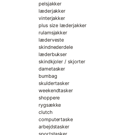
pelsjakker
læderjakker
vinterjakker
plus size læderjakker
rulamsjakker
læderveste
skindnederdele
læderbukser
skindkjoler / skjorter
dametasker
bumbag
skuldertasker
weekendtasker
shoppere
rygsække
clutch
computertaske
arbejdstasker
sportstasker