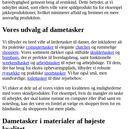
bæredygtighed gennem brug af restskind. Dette betyder, at vi
udnytter skind, som ellers ville være spildprodukt fra for eksempel
jakkeproduktioner, hvilket minimerer affald og fremmer en mere
ansvarlig produktion.
Vores udvalg af dametasker
Vi tilbyder en bred vifte af lædertasker til damer, der inkluderer alt
fra praktiske
computertasker
til elegante
clutches
og rummelige
shoppere
. Vores sortiment dækker også stilfulde
skuldertasker
og
bumbags
, der er perfekte til hverdagsbrug, samt funktionelle
weekendtasker
og
arbejdstasker
til rejser og arbejdsdage. Til dem,
der har brug for ekstra opbevaringsplads, tilbyder vi robuste
rygsække
og praktiske
sportstasker
. Vi har også små, men
uundværlige,
toilettasker
til dine rejsebehov.
Vi elsker at dele ud af vores viden om kvaliteten og mulighederne
med vores skindprodukter. For eksempel, hvis du mangler en taske
til arbejdet, der skal kunne rumme en computer eller iPad samt en
notesbog, kan det være en fordel at vælge en shopper frem for en
håndtaske, da shopperen har mere plads.
Dametasker i materialer af højeste
kvalitet