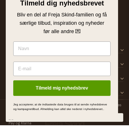
Tilmeld dig nyhedsbrevet
Tværgade 8 · 8600 Silkeborg
info@frejaskind.dk
Bliv en del af Freja Skind-familien og få
CVR 12409036
særlige tilbud, inspiration og nyheder
før alle andre 💌
SHOP
KUNDESERVICE
OM FREJA
Tilmeld mig nyhedsbrev
INSPIRATION
Jeg accepterer, at de indtastede data bruges til at sende nyhedsbreve
© 2026 Freja Skind ApS
Handelsbetingelser
Persondatapolitik
Cookies
og kampagnetilbud. Afmelding kan altid ske nederst i nyhedsbrevet..
MADE BY
Freja Skind