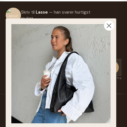
Skriv til
Lasse
— han svarer hurtigst
muligt.
info@frejaskind.dk
Retur eller ombytning
Tilmeld nyhedsbrev
Få nye kollektioner, eksklusive favoritter og inspiration først — direkte fra
Suzan & Lasse. Afmeld når som helst.
Familieejet læder- og skindbutik fra Silkeborg. Hånd-
plukket læder af højeste kvalitet siden 1986.
BUTIK & SHOWROOM