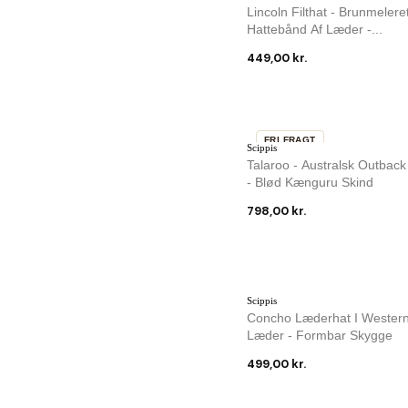
Lincoln Filthat - Brunmelere
Hattebånd Af Læder -...
449,00 kr.
FRI FRAGT
Scippis
Talaroo - Australsk Outback
- Blød Kænguru Skind
798,00 kr.
Scippis
Concho Læderhat I Western S
Læder - Formbar Skygge
499,00 kr.