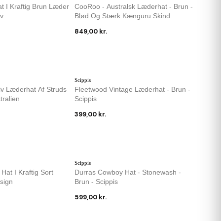
IKKE PÅ LAGER
t I Kraftig Brun Læder
CooRoo - Australsk Læderhat - Brun -
iv
Blød Og Stærk Kænguru Skind
849,00 kr.
Scippis
siv Læderhat Af Struds
Fleetwood Vintage Læderhat - Brun -
tralien
Scippis
399,00 kr.
Scippis
Hat I Kraftig Sort
Durras Cowboy Hat - Stonewash -
sign
Brun - Scippis
599,00 kr.