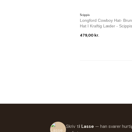
Scippis
Longford Cowboy Hat- Brun
Hat I Kraftig Læder - Scippi
479,00 kr.
Skriv til
Lasse
— han svarer hurti