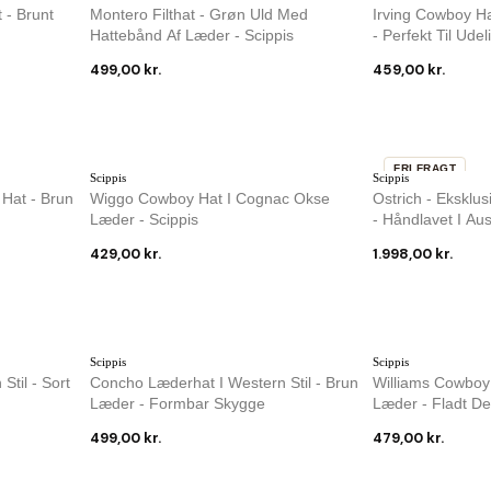
t - Brunt
Montero Filthat - Grøn Uld Med
Irving Cowboy Ha
Hattebånd Af Læder - Scippis
- Perfekt Til Udel
499,00 kr.
459,00 kr.
FRI FRAGT
Scippis
Scippis
 Hat - Brun
Wiggo Cowboy Hat I Cognac Okse
Ostrich - Eksklu
Læder - Scippis
- Håndlavet I Aus
429,00 kr.
1.998,00 kr.
Scippis
Scippis
til - Sort
Concho Læderhat I Western Stil - Brun
Williams Cowboy 
Læder - Formbar Skygge
Læder - Fladt De
499,00 kr.
479,00 kr.