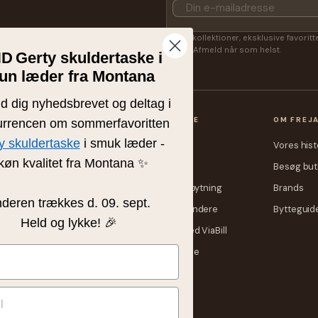
Få nye kollektioner, eksklusive favorit
Lasse. Afmeld når som helst.
ND
Gerty skuldertaske i
un læder fra Montana
ld dig nyhedsbrevet og deltag i
OP
KUNDESERVICE
OM FREJ
rrencen om sommerfavoritten
y skuldertaske
i smuk læder -
heder
Kontakt
Vores hist
køn kvalitet fra Montana ✨
me
Fragtpriser
Besøg but
rre
Retur eller ombytning
Brands
nderen trækkes d. 09. sept.
ker
Konkurrencevindere
Bytteguid
Held og lykke! 🎉
ndsker
Delbetaling med ViaBill
bud
Størrelsesguide
Ofte stillede
spørgsmål
Sitemap