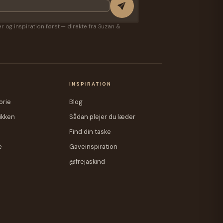
ter og inspiration først — direkte fra Suzan &
A
INSPIRATION
orie
Blog
ikken
Sådan plejer du læder
Find din taske
e
Gaveinspiration
@frejaskind