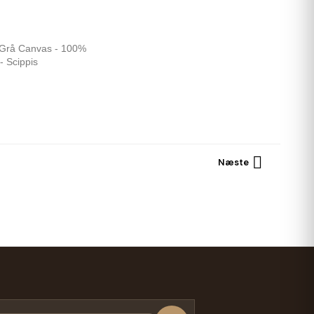
- Grå Canvas - 100%
- Scippis

Næste