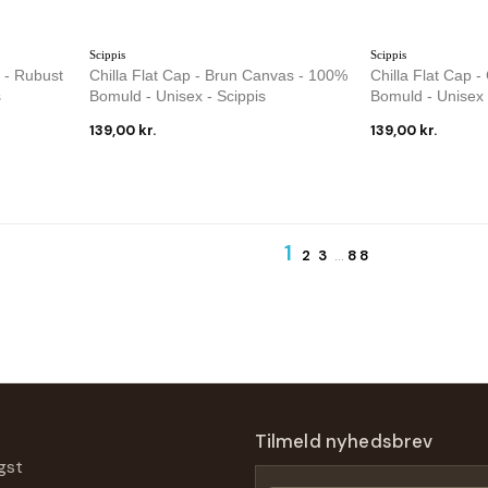
Scippis
Scippis
 - Rubust
Chilla Flat Cap - Brun Canvas - 100%
Chilla Flat Cap 
s
Bomuld - Unisex - Scippis
Bomuld - Unisex 
139,00 kr.
139,00 kr.
1
2
3
…
88
Tilmeld nyhedsbrev
gst