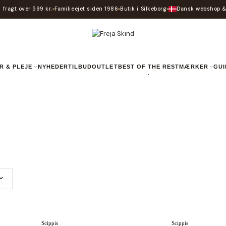
 fragt over 599 kr.
Familieejet siden 1986
Butik i Silkeborg
Dansk webshop &
R & PLEJE
NYHEDER
TILBUD
OUTLET
BEST OF THE REST
MÆRKER
GU
Scippis
Scippis