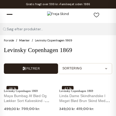
Gratis fragt over 599 kr.
Familieejet siden 1986
Søg efter produkter...
Forside
Mærker
Levinsky Copenhagen 1869
Levinsky Copenhagen 1869
SORTERING
FILTRER
-38 %
-17 %
Levinsky Copenhagen 1869
Levinsky Copenhagen 1869
IKKE PÅ LAGER
Maya Bumbag Af Blød Og
Linda Dame Skindhandske I
Lækker Sort Kalveskind -
Meget Blød Brun Skind Med
Levinsky
Strikfoer
799,00 kr.
419,00 kr.
499,00 kr.
349,00 kr.