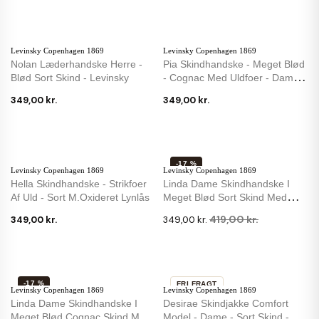
Levinsky Copenhagen 1869
Levinsky Copenhagen 1869
Nolan Læderhandske Herre -
Pia Skindhandske - Meget Blød
Blød Sort Skind - Levinsky
- Cognac Med Uldfoer - Dame
-...
349,00 kr.
349,00 kr.
-17 %
Levinsky Copenhagen 1869
Levinsky Copenhagen 1869
Hella Skindhandske - Strikfoer
Linda Dame Skindhandske I
Af Uld - Sort M.oxideret Lynlås
Meget Blød Sort Skind Med
Strikfoer
419,00 kr.
349,00 kr.
349,00 kr.
-17 %
FRI FRAGT
Levinsky Copenhagen 1869
Levinsky Copenhagen 1869
-13 %
Linda Dame Skindhandske I
Desirae Skindjakke Comfort
Meget Blød Cognac Skind Med
Model - Dame - Sort Skind -