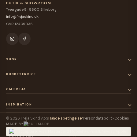
BUTIK & SHOWROOM
Tværgade 8 · 8600 Silkeborg
info@frejaskind.dk
CVR 12409036
SHOP
KUNDESERVICE
OM FREJA
INSPIRATION
© 2026 Freja Skind ApS
Handelsbetingelser
Persondatapolitik
Cookies
MADE BY