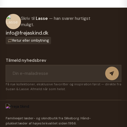
Skriv til
Lasse
— han svarer hurtigst
muligt.
info@frejaskind.dk
Retur eller ombytning
Tilmeld nyhedsbrev
Få nye kollektioner, eksklusive favoritter og inspiration først — direkte fra
Suzan & Lasse. Afmeld når som helst.
Familieejet læder- og skindbutik fra Silkeborg. Hånd-
plukket læder af højeste kvalitet siden 1986.