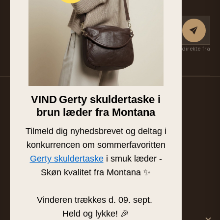
Tilmeld nyhedsbrev
Få nye kollektioner, eksklusive favoritter og inspiration først — direkte fra
Suzan & Lasse. Afmeld når som helst.
VIND
Gerty skuldertaske i
Familieejet læder- og skindbutik fra Silkeborg. Hånd-
brun læder fra Montana
plukket læder af højeste kvalitet siden 1986.
BUTIK & SHOWROOM
Tilmeld dig nyhedsbrevet og deltag i
Tværgade 8 · 8600 Silkeborg
konkurrencen om sommerfavoritten
info@frejaskind.dk
Gerty skuldertaske
i smuk læder -
CVR 12409036
Skøn kvalitet fra Montana ✨
Vinderen trækkes d. 09. sept.
Held og lykke! 🎉
SHOP