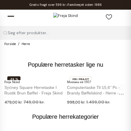
Gratis fragt over 599 kr.
Familieejet siden 1986
Søg efter produkter...
Forside
Herre
Populære herretasker lige nu
-36 %
FRI FRAGT
Freja Skind
Montana est 1957
-33 %
Sydney Square Herretaske I
Computertaske Til 15,6" Pc -
Rustik Brun Bøffel - Freja Skind
Brandy Bøffelskind - Herre -
Montana
749,00 kr.
1.499,00 kr.
479,00 kr.
998,00 kr.
Populære herrekategorier
FRI FRAGT
FRI FRAGT
FRI FRAGT
FRI FRAGT
FRI FRAGT
FRI FRAGT
LEATHER DESIGN
LEATHER DESIGN
Montana est 1957
LEATHER DESIGN
LEATHER DESIGN
Montana est 1957
Rotterdam Rygsæk I Brun
Rotterdam Rygsæk I Cognac
Titan Computertaske - Stilfuldt
Rotterdam Rygsæk I Mørk Brun
Manhattan Rygsæk Med Ipad
Titan Computertaske - Stilfuldt