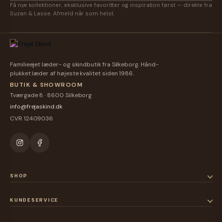
Få nye kollektioner, eksklusive favoritter og inspiration først — direkte fra
Suzan & Lasse. Afmeld når som helst.
Familieejet læder- og skindbutik fra Silkeborg. Hånd-
plukket læder af højeste kvalitet siden 1986.
BUTIK & SHOWROOM
Tværgade 8 · 8600 Silkeborg
info@frejaskind.dk
CVR 12409036
SHOP
KUNDESERVICE