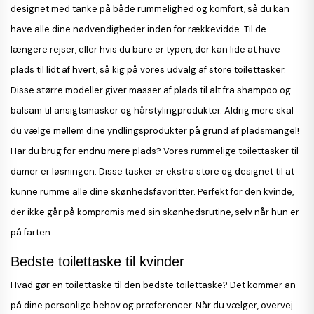
designet med tanke på både rummelighed og komfort, så du kan
have alle dine nødvendigheder inden for rækkevidde. Til de
længere rejser, eller hvis du bare er typen, der kan lide at have
plads til lidt af hvert, så kig på vores udvalg af store toilettasker.
Disse større modeller giver masser af plads til alt fra shampoo og
balsam til ansigtsmasker og hårstylingprodukter. Aldrig mere skal
du vælge mellem dine yndlingsprodukter på grund af pladsmangel!
Har du brug for endnu mere plads? Vores rummelige toilettasker til
damer er løsningen. Disse tasker er ekstra store og designet til at
kunne rumme alle dine skønhedsfavoritter. Perfekt for den kvinde,
der ikke går på kompromis med sin skønhedsrutine, selv når hun er
på farten.
Bedste toilettaske til kvinder
Hvad gør en toilettaske til den bedste toilettaske? Det kommer an
på dine personlige behov og præferencer. Når du vælger, overvej