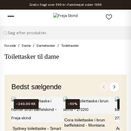
Gratis fragt over 599 kr.
Familieejet siden 1986
Søg efter produkter...
Forside
Dame
Dametasker
Toilettasker
Toilettasker til dame
Bedst sælgende
-240,00 KR.
-50%
IKKE P
Cora toilettaske i brun
bøffelskind - Montana
Sydney toilettaske - Smart
Austin t