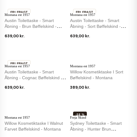
FRI FRAGT
FRI FRAGT
Montana est 1957
Montana est 1957
IKKE PÅ LAGER
Austin Toilettaske - Smart
Austin Toilettaske - Smart
Åbning - Brun Bøffelskind -
Åbning - Sort Bøffelskind -
Montana
Montana
639,00 kr.
639,00 kr.
FRI FRAGT
Montana est 1957
Montana est 1957
Austin Toilettaske - Smart
Willow Kosmetiktaske I Sort
Åbning - Cognac Bøffelskind -
Bøffelskind - Montana
Montana
639,00 kr.
389,00 kr.
-38 %
Montana est 1957
Freja Skind
Willow Kosmetiktaske I Walnut
Sydney Toilettaske - Smart
Farvet Bøffelskind - Montana
Åbning - Hunter Brun
Bøffelskind