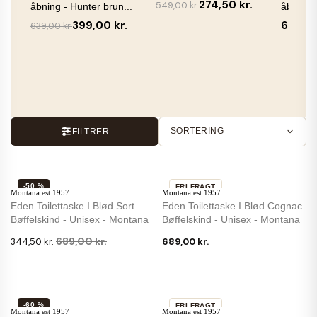
274,50 kr.
549,00 kr.
åbning - Hunter brun...
åbning -
399,00 kr.
639,00
639,00 kr.
SORTERING
FILTRER
-50 %
FRI FRAGT
Montana est 1957
Montana est 1957
Eden Toilettaske I Blød Sort
Eden Toilettaske I Blød Cognac
Bøffelskind - Unisex - Montana
Bøffelskind - Unisex - Montana
689,00 kr.
344,50 kr.
689,00 kr.
-60 %
FRI FRAGT
Montana est 1957
Montana est 1957