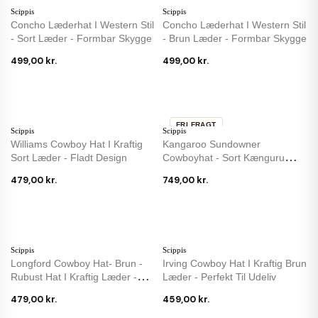
Scippis
Scippis
Concho Læderhat I Western Stil
Concho Læderhat I Western Stil
- Sort Læder - Formbar Skygge
- Brun Læder - Formbar Skygge
499,00 kr.
499,00 kr.
FRI FRAGT
Scippis
Scippis
Williams Cowboy Hat I Kraftig
Kangaroo Sundowner
Sort Læder - Fladt Design
Cowboyhat - Sort Kænguru
Læder - Scippis
479,00 kr.
749,00 kr.
Scippis
Scippis
Longford Cowboy Hat- Brun -
Irving Cowboy Hat I Kraftig Brun
Rubust Hat I Kraftig Læder -
Læder - Perfekt Til Udeliv
Scippis
479,00 kr.
459,00 kr.