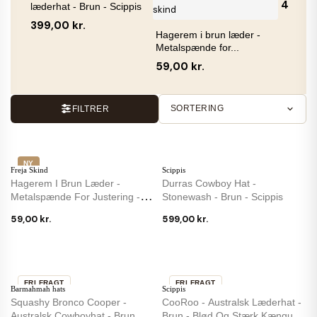
459,00
læderhat - Brun - Scippis
399,00 kr.
Hagerem i brun læder -
Metalspænde for...
59,00 kr.
SORTERING
FILTRER
NY
Freja Skind
Scippis
Hagerem I Brun Læder -
Durras Cowboy Hat -
Metalspænde For Justering -
Stonewash - Brun - Scippis
Freja Skind
59,00 kr.
599,00 kr.
FRI FRAGT
FRI FRAGT
Barmahmah hats
Scippis
IKKE PÅ LAGER
Squashy Bronco Cooper -
CooRoo - Australsk Læderhat -
Australsk Cowboyhat - Brun
Brun - Blød Og Stærk Kænguru