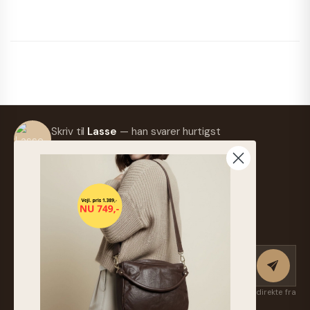
Skriv til
Lasse
— han svarer hurtigst
muligt.
info@frejaskind.dk
Retur eller ombytning
Tilmeld nyhedsbrev
Få nye kollektioner, eksklusive favoritter og inspiration først — direkte fra
Suzan & Lasse. Afmeld når som helst.