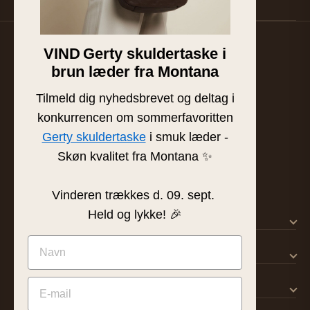
VIND
Gerty skuldertaske i
Familieejet læder- og skindbutik fra Silkeborg. Hånd-
brun læder fra Montana
plukket læder af højeste kvalitet siden 1986.
BUTIK & SHOWROOM
Tilmeld dig nyhedsbrevet og deltag i
Tværgade 8 · 8600 Silkeborg
konkurrencen om sommerfavoritten
info@frejaskind.dk
Gerty skuldertaske
i smuk læder -
CVR 12409036
Skøn kvalitet fra Montana ✨
Vinderen trækkes d. 09. sept.
Held og lykke! 🎉
SHOP
KUNDESERVICE
OM FREJA