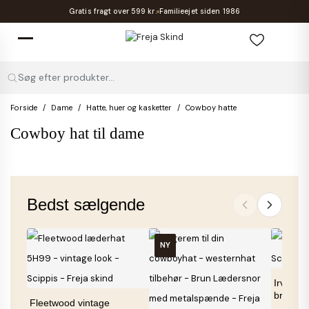
Gratis fragt over 599 kr.
Familieejet siden 1986
Søg efter produkter...
Forside
Dame
Hatte, huer og kasketter
Cowboy hatte
Cowboy hat til dame
Bedst sælgende
NY
Irving c
brun læd
Fleetwood vintage