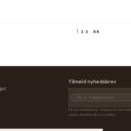
1
2
3
…
88
Tilmeld nyhedsbrev
gst
Få nye kollektioner, eksklusive favorit
Lasse. Afmeld når som helst.