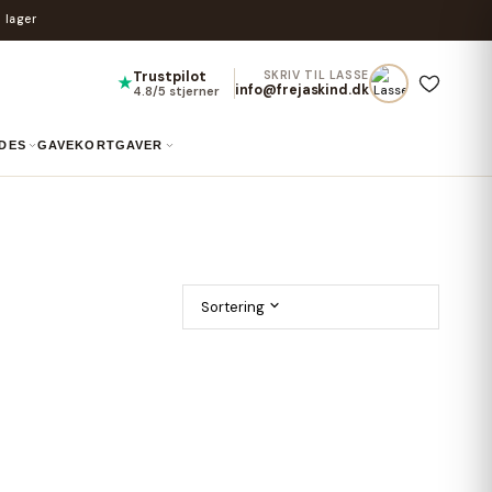
 lager
Trustpilot
SKRIV TIL LASSE
★
info@frejaskind.dk
4.8/5 stjerner
IDES
GAVEKORT
GAVER
Sortering