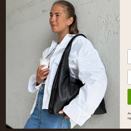
SH
Ny
Familieejet læder- og skindbutik
Da
fra Silkeborg. Hånd-plukket læder
af højeste kvalitet siden 1986.
He
BUTIK & SHOWROOM
Tas
Tværgade 8 · 8600 Silkeborg
Ha
info@frejaskind.dk
Til
CVR 12409036
Je
© 2026 Freja Skind ApS
Handelsbetingelser
Pers
og