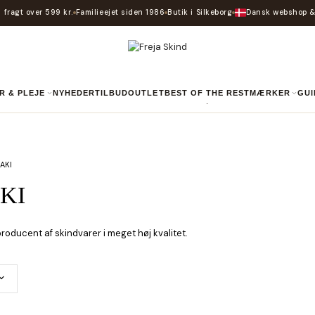
 fragt over 599 kr.
Familieejet siden 1986
Butik i Silkeborg
Dansk webshop &
R & PLEJE
NYHEDER
TILBUD
OUTLET
BEST OF THE REST
MÆRKER
GU
AKI
AKI
roducent af skindvarer i meget høj kvalitet.