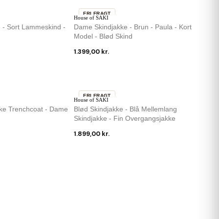
FRI FRAGT
House of SAKI
e - Sort Lammeskind -
Dame Skindjakke - Brun - Paula - Kort
Model - Blød Skind
1.399,00 kr.
FRI FRAGT
House of SAKI
ke Trenchcoat - Dame
Blød Skindjakke - Blå Mellemlang
Skindjakke - Fin Overgangsjakke
1.899,00 kr.