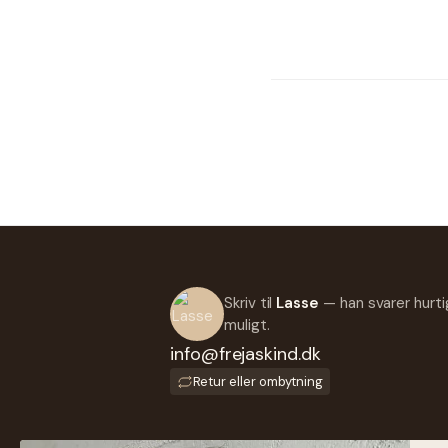
Skriv til
Lasse
— han svarer hurti
muligt.
info@frejaskind.dk
Retur eller ombytning