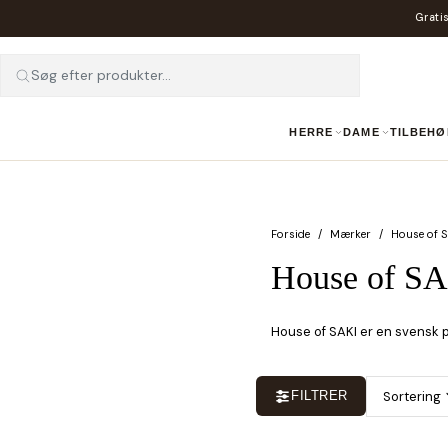
Gratis
Søg efter produkter...
HERRE
DAME
TILBEHØ
Forside
Mærker
House of S
House of S
House of SAKI er en svensk p
Sortering
FILTRER