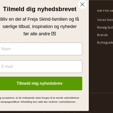
Tilmeld dig nyhedsbrevet
OP
KUNDESERVICE
OM FREJ
Bliv en del af Freja Skind-familien og få
heder
Kontakt
Vores hist
særlige tilbud, inspiration og nyheder
me
Fragtpriser
Besøg but
før alle andre 💌
rre
Retur eller ombytning
Brands
ker
Konkurrencevindere
Bytteguid
ndsker
Delbetaling med ViaBill
bud
Størrelsesguide
Ofte stillede
spørgsmål
Sitemap
Tilmeld mig nyhedsbrev
g accepterer, at de indtastede data bruges til at sende nyhedsbreve
ondatapolitik
Cookies
MADE BY
 kampagnetilbud. Afmelding kan altid ske nederst i nyhedsbrevet..