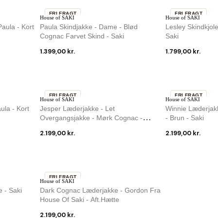
FRI FRAGT
FRI FRAGT
House of SAKI
House of SAKI
aula - Kort
Paula Skindjakke - Dame - Blød
Lesley Skindkjol
Cognac Farvet Skind - Saki
Saki
1.399,00 kr.
1.799,00 kr.
FRI FRAGT
FRI FRAGT
House of SAKI
House of SAKI
ula - Kort
Jesper Læderjakke - Let
Winnie Læderjak
Overgangsjakke - Mørk Cognac -
- Brun - Saki
Herre -...
2.199,00 kr.
2.199,00 kr.
FRI FRAGT
House of SAKI
 - Saki
Dark Cognac Læderjakke - Gordon Fra
House Of Saki - Aft.hætte
2.199,00 kr.