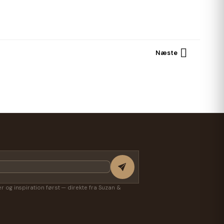

Næste
ter og inspiration først — direkte fra Suzan &