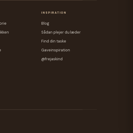
A
INSPIRATION
orie
Blog
ikken
Sådan plejer du læder
Find din taske
e
Gaveinspiration
@frejaskind