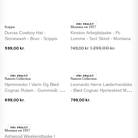
FRI FRAGT
Scippis
Montana est 1957
-42 %
Durras Cowboy Hat -
Kinston Arbejdstaske - Pc
Stonewash - Brun - Scippis
Lomme - Sort Skind - Montana
1.299,00 kr.
599,00 kr.
749,00 kr.
FRI FRAGT
FRI FRAGT
Natures Collection
Natures Collection
Hjemmesko I Varm Og Blød
Leonardo Herre Læderhandske
Cognac Rulam - Gummisål -
- Blød Cognac Hjorteskind Med
Premium...
Uldfoer
699,00 kr.
799,00 kr.
FRI FRAGT
Montana est 1957
Ashwood Weekendtaske I