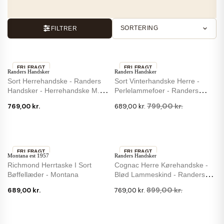
SORTERING
FILTRER
FRI FRAGT
FRI FRAGT
Randers Handsker
Randers Handsker
-14 %
Sort Herrehandske - Randers
Sort Vinterhandske Herre -
Handsker - Herrehandske M.
Perlelammefoer - Randers
Strikfoer
Handsker
799,00 kr.
769,00 kr.
689,00 kr.
FRI FRAGT
FRI FRAGT
Montana est 1957
Randers Handsker
IKKE PÅ LAGER
-14 %
Richmond Herrtaske I Sort
Cognac Herre Kørehandske -
Bøffellæder - Montana
Blød Lammeskind - Randers
Handsker
899,00 kr.
689,00 kr.
769,00 kr.