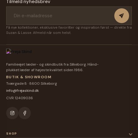
Tilmeld nyhedsbrev
Få nye kollektioner, eksklusive favoritter og inspiration først — direkte fra
Suzan & Lasse. Afmeld når som helst.
Familieejet læder- og skindbutik fra Silkeborg. Hånd-
plukket læder af højeste kvalitet siden 1986.
BUTIK & SHOWROOM
Tværgade 8 · 8600 Silkeborg
info@frejaskind.dk
CVR 12409036
SHOP