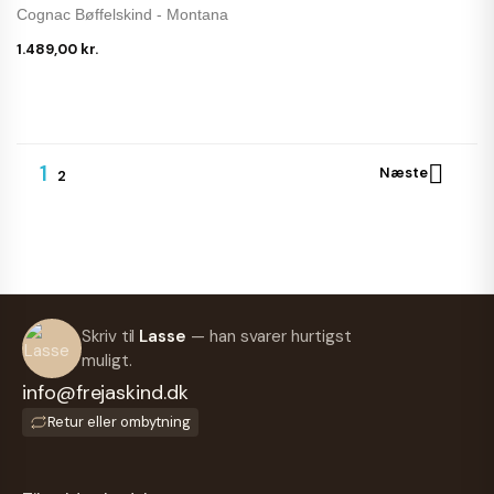
Cognac Bøffelskind - Montana
1.489,00 kr.
1

Næste
2
Skriv til
Lasse
— han svarer hurtigst
muligt.
info@frejaskind.dk
Retur eller ombytning