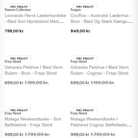
FRI FRAGT
FRI FRAGT
Natures Collection
Scippis
IKKE PÅ LAGER
Leonardo Herre Læderhandske
CooRoo - Australsk Læderhat -
- Blød Sort Hjorteskind Med
Brun - Blød Og Stærk Kænguru
Uldfoer
Skind
799,00 kr.
849,00 kr.
FRI FRAGT
FRI FRAGT
Freja Skind
Freja Skind
-42 %
-42 %
Ushanka Pelshue I Blød Varm
Ushanka Pelshue I Blød Varm
Rulam - Brun - Freja Skind
Rulam - Cognac - Freja Skind
1.199,00 kr.
1.199,00 kr.
699,00 kr.
699,00 kr.
FRI FRAGT
FRI FRAGT
Freja Skind
Freja Skind
-45 %
-45 %
Malaga Weekendtaske - Sort
Malaga Weekendtaske I
Bøffelskind - Freja Skind
Patineret Cognac Bøffellæder -
Freja Skind
1.799,00 kr.
1.799,00 kr.
998,00 kr.
998,00 kr.