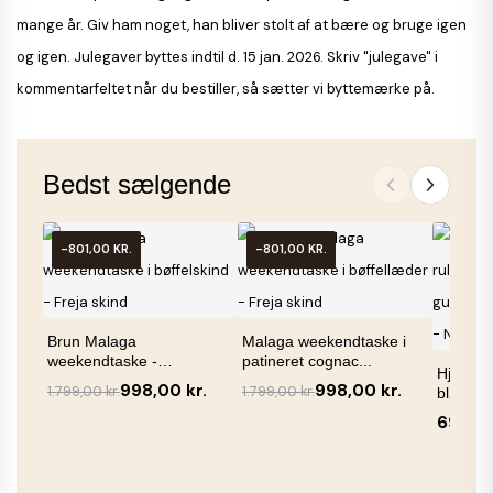
mange år. Giv ham noget, han bliver stolt af at bære og bruge igen
og igen. Julegaver byttes indtil d. 15 jan. 2026. Skriv "julegave" i
kommentarfeltet når du bestiller, så sætter vi byttemærke på.
Bedst sælgende
-801,00 KR.
-801,00 KR.
Brun Malaga
Malaga weekendtaske i
weekendtaske -
patineret cognac...
Hjemmes
Bøffelskind - Freja...
998,00 kr.
998,00 kr.
1.799,00 kr.
1.799,00 kr.
blød cog
699,00