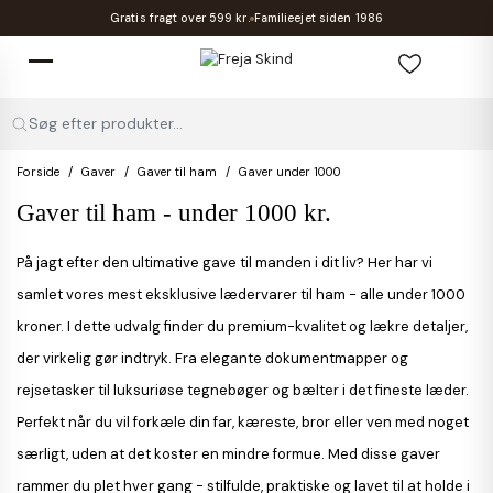
Gratis fragt over 599 kr.
Familieejet siden 1986
Søg efter produkter...
Forside
Gaver
Gaver til ham
Gaver under 1000
Gaver til ham - under 1000 kr.
På jagt efter den ultimative gave til manden i dit liv? Her har vi
samlet vores mest eksklusive lædervarer til ham - alle under 1000
kroner. I dette udvalg finder du premium-kvalitet og lækre detaljer,
der virkelig gør indtryk. Fra elegante dokumentmapper og
rejsetasker til luksuriøse tegnebøger og bælter i det fineste læder.
Perfekt når du vil forkæle din far, kæreste, bror eller ven med noget
særligt, uden at det koster en mindre formue. Med disse gaver
rammer du plet hver gang - stilfulde, praktiske og lavet til at holde i