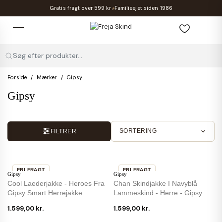
Gratis fragt over 599 kr.
Familieejet siden 1986
Søg efter produkter...
Forside
Mærker
Gipsy
Gipsy
SORTERING
FILTRER
FRI FRAGT
FRI FRAGT
Gipsy
Gipsy
Cool Laederjakke - Heroes Fra
Chan Skindjakke I Navyblå
Gipsy Smart Herrejakke
Lammeskind - Herre - Gipsy
1.599,00 kr.
1.599,00 kr.