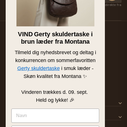
Få nye kollektioner, eksklusive favoritter og inspiration først — direkte fra
Suzan & Lasse. Afmeld når som helst.
VIND
Gerty skuldertaske i
Familieejet læder- og skindbutik fra Silkeborg. Hånd-
brun læder fra Montana
plukket læder af højeste kvalitet siden 1986.
BUTIK & SHOWROOM
Tilmeld dig nyhedsbrevet og deltag i
Tværgade 8 · 8600 Silkeborg
konkurrencen om sommerfavoritten
info@frejaskind.dk
Gerty skuldertaske
i smuk læder -
CVR 12409036
Skøn kvalitet fra Montana ✨
Vinderen trækkes d. 09. sept.
Held og lykke! 🎉
SHOP
KUNDESERVICE