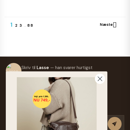
1

Næste
2
3
…
88
Skriv til
Lasse
— han svarer hurtigst
muligt.
info@frejaskind.dk
Retur eller ombytning
Tilmeld nyhedsbrev