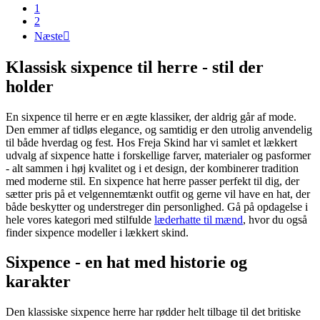
1
2
Næste

Klassisk sixpence til herre - stil der
holder
En sixpence til herre er en ægte klassiker, der aldrig går af mode.
Den emmer af tidløs elegance, og samtidig er den utrolig anvendelig
til både hverdag og fest. Hos Freja Skind har vi samlet et lækkert
udvalg af sixpence hatte i forskellige farver, materialer og pasformer
- alt sammen i høj kvalitet og i et design, der kombinerer tradition
med moderne stil. En sixpence hat herre passer perfekt til dig, der
sætter pris på et velgennemtænkt outfit og gerne vil have en hat, der
både beskytter og understreger din personlighed. Gå på opdagelse i
hele vores kategori med stilfulde
læderhatte til mænd
, hvor du også
finder sixpence modeller i lækkert skind.
Sixpence - en hat med historie og
karakter
Den klassiske sixpence herre har rødder helt tilbage til det britiske