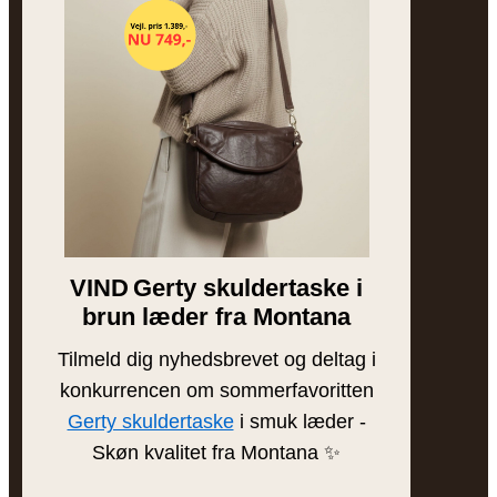
Ofte stillede spørgsmål
Sitemap
OM FREJA
Vores historie
Besøg butikken
Brands
VIND
Gerty skuldertaske i
Bytteguide
brun læder fra Montana
Tilmeld dig nyhedsbrevet og deltag i
INSPIRATION
konkurrencen om sommerfavoritten
Blog
Gerty skuldertaske
i smuk læder -
Skøn kvalitet fra Montana ✨
Sådan plejer du læder