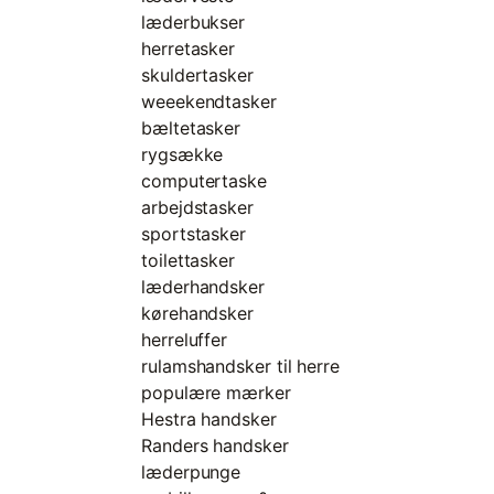
læderbukser
herretasker
skuldertasker
weeekendtasker
bæltetasker
rygsække
computertaske
arbejdstasker
sportstasker
toilettasker
læderhandsker
kørehandsker
herreluffer
rulamshandsker til herre
populære mærker
Hestra handsker
Randers handsker
læderpunge