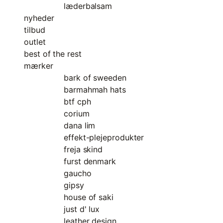
læderbalsam
nyheder
tilbud
outlet
best of the rest
mærker
bark of sweeden
barmahmah hats
btf cph
corium
dana lim
effekt-plejeprodukter
freja skind
furst denmark
gaucho
gipsy
house of saki
just d' lux
leather design