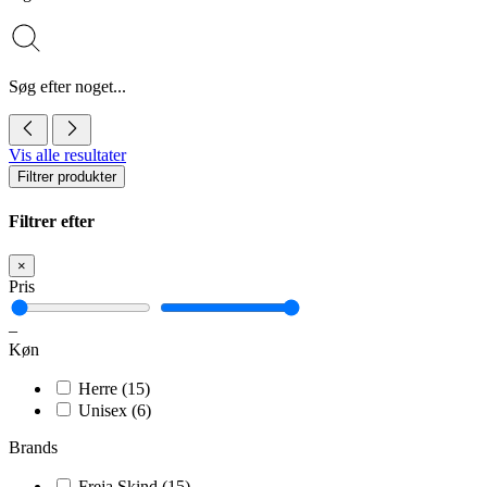
Søg efter noget...
Vis alle resultater
Filtrer produkter
Filtrer efter
×
Pris
–
Køn
Herre
(15)
Unisex
(6)
Brands
Freja Skind
(15)