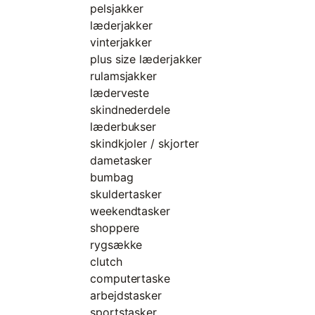
pelsjakker
læderjakker
vinterjakker
plus size læderjakker
rulamsjakker
læderveste
skindnederdele
læderbukser
skindkjoler / skjorter
dametasker
bumbag
skuldertasker
weekendtasker
shoppere
rygsække
clutch
computertaske
arbejdstasker
sportstasker