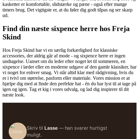
kasketter er komfortable, slidstærke og pæne - også efter mange
timers brug. Det vigtigste er, at du føler dig godt tilpas og ser skarp
ud.
Find din næste sixpence herre hos Freja
Skind
Hos Freja Skind har vi en særlig forkærlighed for klassiske
accessories, der aldrig går af mode - og sixpence herre er ingen
undtagelse. Uanset om du leder efter noget let til sommeren, en
sixpence i læder eller en moderne udgave af den gamle klassiker, har
vi noget for enhver smag. Vi står altid klar med rådgivning, hvis du
er i tvivl om størrelse, pasform eller materiale. Vores mission er at
hjælpe dig med at finde den perfekte hat - én du har lyst til at tage på
igen og igen. Tag et kig i vores udvalg, og lad dig inspirere til dit
næste look.
Skriv til
Lasse
— han svarer hurtigst
muligt.