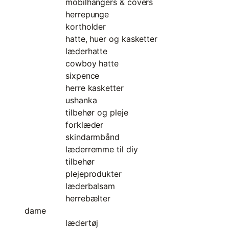
mobilhangers & covers
herrepunge
kortholder
hatte, huer og kasketter
læderhatte
cowboy hatte
sixpence
herre kasketter
ushanka
tilbehør og pleje
forklæder
skindarmbånd
læderremme til diy
tilbehør
plejeprodukter
læderbalsam
herrebælter
dame
lædertøj