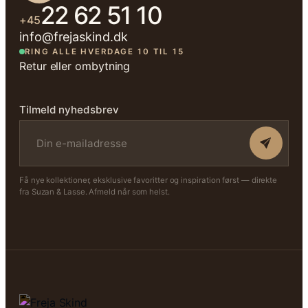
22 62 51 10
+45
info@frejaskind.dk
RING ALLE HVERDAGE 10 TIL 15
Retur eller ombytning
Tilmeld nyhedsbrev
Få nye kollektioner, eksklusive favoritter og inspiration først — direkte
fra Suzan & Lasse. Afmeld når som helst.