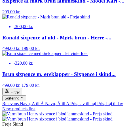
Sixpence af mørk brun lammeskind - Model Karl -...
299,00 kr.
-300,00 kr.
Ronald sixpence af uld - Mørk brun - Herre -...
499,00 kr.
199,00 kr.
-320,00 kr.
Brun sixpence m. øreklapper - Sixpence i skind...
499,00 kr.
179,00 kr.
Filtrer
Sortering
Relevans
Navn, A til Å
Navn, Å til A
Pris, lav til høj
Pris, høj til lav
New products first
Freja Skind