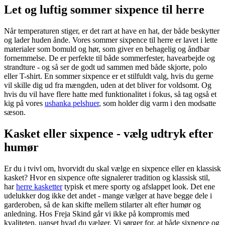
Let og luftig sommer sixpence til herre
Når temperaturen stiger, er det rart at have en hat, der både beskytter
og lader huden ånde. Vores sommer sixpence til herre er lavet i lette
materialer som bomuld og hør, som giver en behagelig og åndbar
fornemmelse. De er perfekte til både sommerfester, havearbejde og
strandture - og så ser de godt ud sammen med både skjorte, polo
eller T-shirt. En sommer sixpence er et stilfuldt valg, hvis du gerne
vil skille dig ud fra mængden, uden at det bliver for voldsomt. Og
hvis du vil have flere hatte med funktionalitet i fokus, så tag også et
kig på vores
ushanka pelshuer
, som holder dig varm i den modsatte
sæson.
Kasket eller sixpence - vælg udtryk efter
humør
Er du i tvivl om, hvorvidt du skal vælge en sixpence eller en klassisk
kasket? Hvor en sixpence ofte signalerer tradition og klassisk stil,
har
herre kasketter
typisk et mere sporty og afslappet look. Det ene
udelukker dog ikke det andet - mange vælger at have begge dele i
garderoben, så de kan skifte mellem stilarter alt efter humør og
anledning. Hos Freja Skind går vi ikke på kompromis med
kvaliteten, uanset hvad du vælger. Vi sørger for, at både sixpence og