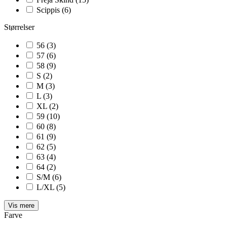
Scippis
(6)
Størrelser
56
(3)
57
(6)
58
(9)
S
(2)
M
(3)
L
(3)
XL
(2)
59
(10)
60
(8)
61
(9)
62
(5)
63
(4)
64
(2)
S/M
(6)
L/XL
(5)
Vis mere
Farve