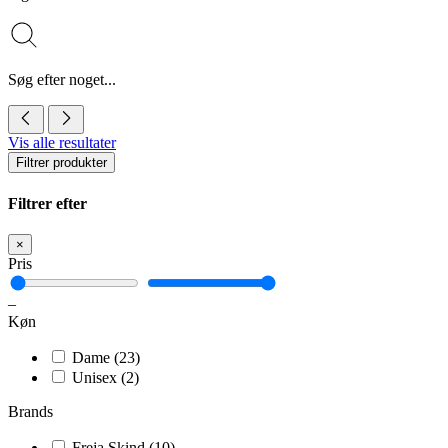
Søg efter noget...
Vis alle resultater
Filtrer produkter
Filtrer efter
×
Pris
–
Køn
Dame
(23)
Unisex
(2)
Brands
Freja Skind
(10)