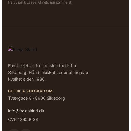
fra Suzan & Lasse. Afmeld når som helst.
Familieejet læder- og skindbutik fra
Silkeborg. Hånd-plukket læder af højeste
kvalitet siden 1986.
BUTIK & SHOWROOM
Tværgade 8 · 8600 Silkeborg
info@frejaskind.dk
CVR 12409036