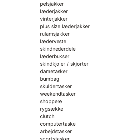
pelsjakker
læderjakker
vinterjakker
plus size læderjakker
rulamsjakker
læderveste
skindnederdele
læderbukser
skindkjoler / skjorter
dametasker
bumbag
skuldertasker
weekendtasker
shoppere
rygsække
clutch
computertaske
arbejdstasker
sportstasker