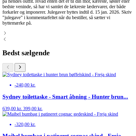
på hendes outfit. Hvad enten det er til din mor, kæreste, søster eller
bedste veninde, så har vi samlet de lækreste lædervarer, der både
forkæler og imponerer. Julegaver byttes indtil d. 15 jan. 2026. Skriv
"julegave" i kommentarfeltet når du bestiller, så sætter vi
byttemærke på.
Bedst sælgende
-240,00 kr.
Sydney toilettaske - Smart åbning - Hunter brun...
639,00 kr.
399,00 kr.
-320,00 kr.
Maibel bumbag i patineret cognac skind - Freja...