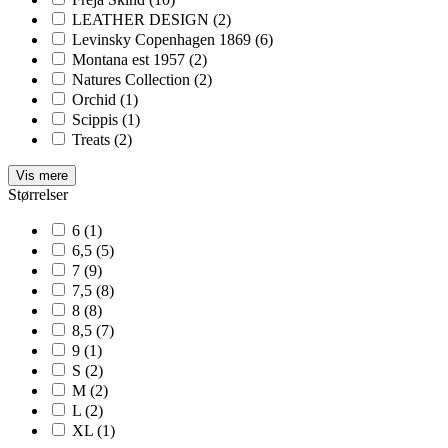
LEATHER DESIGN
(2)
Levinsky Copenhagen 1869
(6)
Montana est 1957
(2)
Natures Collection
(2)
Orchid
(1)
Scippis
(1)
Treats
(2)
Vis mere
Størrelser
6
(1)
6,5
(5)
7
(9)
7,5
(8)
8
(8)
8,5
(7)
9
(1)
S
(2)
M
(2)
L
(2)
XL
(1)