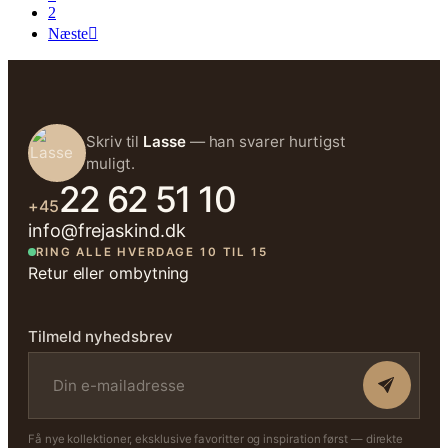
2
Næste

Skriv til
Lasse
— han svarer hurtigst
muligt.
22 62 51 10
+45
info@frejaskind.dk
RING ALLE HVERDAGE 10 TIL 15
Retur eller ombytning
Tilmeld nyhedsbrev
Få nye kollektioner, eksklusive favoritter og inspiration først — direkte