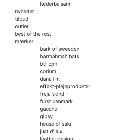
læderbalsam
nyheder
tilbud
outlet
best of the rest
mærker
bark of sweeden
barmahmah hats
btf cph
corium
dana lim
effekt-plejeprodukter
freja skind
furst denmark
gaucho
gipsy
house of saki
just d' lux
leather design