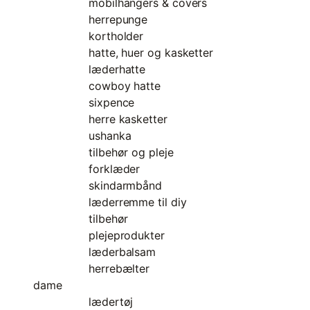
mobilhangers & covers
herrepunge
kortholder
hatte, huer og kasketter
læderhatte
cowboy hatte
sixpence
herre kasketter
ushanka
tilbehør og pleje
forklæder
skindarmbånd
læderremme til diy
tilbehør
plejeprodukter
læderbalsam
herrebælter
dame
lædertøj