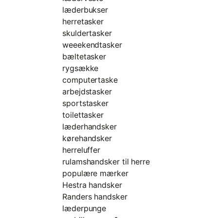
læderbukser
herretasker
skuldertasker
weeekendtasker
bæltetasker
rygsække
computertaske
arbejdstasker
sportstasker
toilettasker
læderhandsker
kørehandsker
herreluffer
rulamshandsker til herre
populære mærker
Hestra handsker
Randers handsker
læderpunge