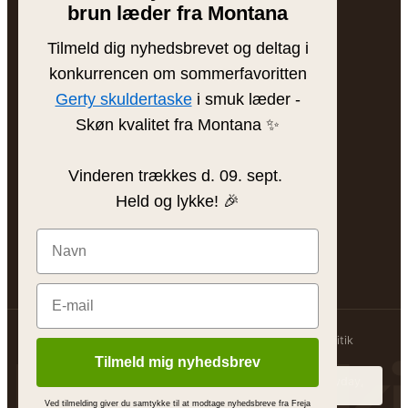
brun læder fra Montana
Tilmeld dig nyhedsbrevet og deltag i
INSPIRATION
konkurrencen om sommerfavoritten
Blog
Gerty skuldertaske
i smuk læder -
Skøn kvalitet fra Montana ✨
Sådan plejer du læder
Find din taske
Vinderen trækkes d. 09. sept.
Gaveinspiration
Held og lykke! 🎉
@frejaskind
© 2026 Freja Skind ApS
Handelsbetingelser
Persondatapolitik
Freja Sk
Cookies
MADE BY
Tilmeld mig nyhedsbrev
Ved tilmelding giver du samtykke til at modtage nyhedsbreve fra Freja