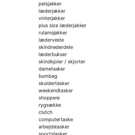
pelsjakker
læderjakker
vinterjakker
plus size læderjakker
rulamsjakker
læderveste
skindnederdele
læderbukser
skindkjoler / skjorter
dametasker
bumbag
skuldertasker
weekendtasker
shoppere
rygsække
clutch
computertaske
arbejdstasker
sportstasker