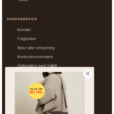
KUNDESERVICE
Kontakt
Fragtpriser
Retur eller ombytning
Konkurrencevindere
Delbetaling med ViaBill
Størrelsesguide
Ofte stillede spørgsmål
Sitemap
OM FREJA