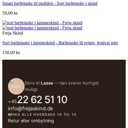
Smart bæltetaske til mobilen - Sort bæltetaske i skind
59,00 kr.
Freja Skind
Sort bæltetaske i lammeskind - Bæltetaske til rejsen, festival mm
150,00 kr.
Skriv til
Lasse
— han svarer hurtigst
muligt.
22 62 51 10
+45
info@frejaskind.dk
RING ALLE HVERDAGE 10 TIL 15
Retur eller ombytning