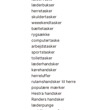
læderbukser
herretasker
skuldertasker
weeekendtasker
bæltetasker
rygsække
computertaske
arbejdstasker
sportstasker
toilettasker
læderhandsker
kørehandsker
herreluffer
rulamshandsker til herre
populære mærker
Hestra handsker
Randers handsker
læderpunge