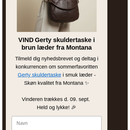
Vores historie
Besøg butikken
Brands
VIND
Gerty skuldertaske i
Bytteguide
brun læder fra Montana
Tilmeld dig nyhedsbrevet og deltag i
INSPIRATION
konkurrencen om sommerfavoritten
Blog
Gerty skuldertaske
i smuk læder -
Skøn kvalitet fra Montana ✨
Sådan plejer du læder
Find din taske
Vinderen trækkes d. 09. sept.
Gaveinspiration
Held og lykke! 🎉
@frejaskind