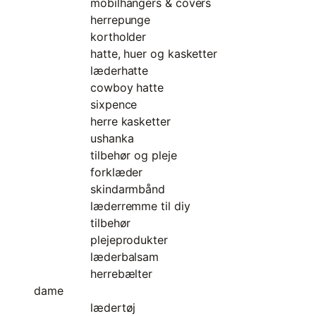
mobilhangers & covers
herrepunge
kortholder
hatte, huer og kasketter
læderhatte
cowboy hatte
sixpence
herre kasketter
ushanka
tilbehør og pleje
forklæder
skindarmbånd
læderremme til diy
tilbehør
plejeprodukter
læderbalsam
herrebælter
dame
lædertøj