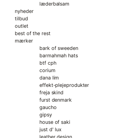
læderbalsam
nyheder
tilbud
outlet
best of the rest
mærker
bark of sweeden
barmahmah hats
btf cph
corium
dana lim
effekt-plejeprodukter
freja skind
furst denmark
gaucho
gipsy
house of saki
just d' lux
leather design