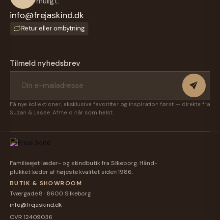
muligt.
Bumbag
Sleekbag
Crossovertaske
Bumbag
info@frejaskind.dk
I
- Blød
- Sort -
I Blød
599,00 kr.
Cognac
279,00 kr.
249,00 kr.
499,00 kr.
Skind -
Kan
Kalveskind
Retur eller ombytning
Kalveskind
Vælg
Også
- Vælg
499,00 kr.
449,00 kr.
599,00 kr.
Fra
Farve -
Bælte
Farve -
Danske
Freja
Monteres
Freja
Treats
Tilmeld nyhedsbrev
Skind
-
Skind
Montana
Få nye kollektioner, eksklusive favoritter og inspiration først — direkte fra
Suzan & Lasse. Afmeld når som helst.
Familieejet læder- og skindbutik fra Silkeborg. Hånd-
plukket læder af højeste kvalitet siden 1986.
BUTIK & SHOWROOM
Tværgade 8 · 8600 Silkeborg
info@frejaskind.dk
CVR 12409036