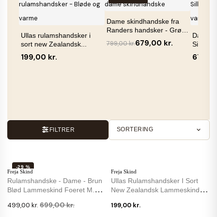
Dame skindhandske fra
Randers handsker - Grøn
Ullas rulamshandsker i
Dame s
-...
679,00 kr.
799,00 kr.
sort new Zealandsk...
Silkefoe
199,00 kr.
679,00
SORTERING
FILTRER
-29 %
Freja Skind
Freja Skind
Rulamshandske - Dame - Brun
Ullas Rulamshandsker I Sort
Blød Lammeskind Foeret M.
New Zealandsk Lammeskind -
Varm Rulam
Dame
699,00 kr.
499,00 kr.
199,00 kr.