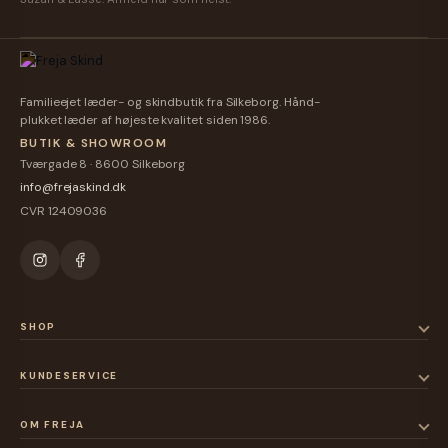
Familieejet læder- og skindbutik fra Silkeborg. Hånd-
plukket læder af højeste kvalitet siden 1986.
BUTIK & SHOWROOM
Tværgade 8 · 8600 Silkeborg
info@frejaskind.dk
CVR 12409036
SHOP
KUNDESERVICE
OM FREJA