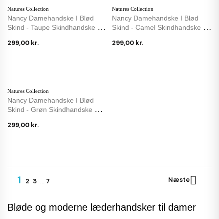
Natures Collection
Natures Collection
Nancy Damehandske I Blød
Nancy Damehandske I Blød
Skind - Taupe Skindhandske M.
Skind - Camel Skindhandske M.
Uldfoer
Uldfoer
299,00 kr.
299,00 kr.
Natures Collection
Nancy Damehandske I Blød
Skind - Grøn Skindhandske M.
Uldfoer
299,00 kr.
1

Næste
2
3
…
7
Bløde og moderne læderhandsker til damer