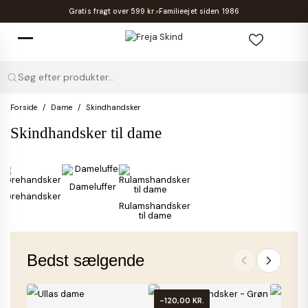
Gratis fragt over 599 kr.
Familieejet siden 1986
Søg efter produkter...
Forside
Dame
Skindhandsker
Skindhandsker til dame
Dameluffer
Kørehandsker
Rulamshandsker
til dame
Bedst sælgende
-120,00 KR.