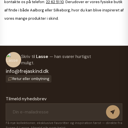
kontakte os på telefon:
22 62 51 10
. Derudover er vores fysiske butik
af finde i både Aalborg eller Silkeborg, hvor du kan blive inspireret af
vores mange produkter i skind.
Skriv til
Lasse
— han svarer hurtigst
muligt.
info@frejaskind.dk
Retur eller ombytning
Tilmeld nyhedsbrev
Få nye kollektioner, eksklusive favoritter og inspiration først — direkte fra
Suzan & Lasse. Afmeld når som helst.