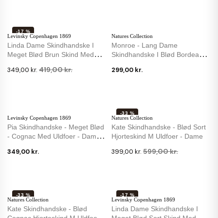
-17 %
Levinsky Copenhagen 1869
Natures Collection
Linda Dame Skindhandske I
Monroe - Lang Dame
Meget Blød Brun Skind Med
Skindhandske I Blød Bordeaux
Strikfoer
Skind M. Uldfoer
419,00 kr.
349,00 kr.
299,00 kr.
-33 %
Levinsky Copenhagen 1869
Natures Collection
Pia Skindhandske - Meget Blød
Kate Skindhandske - Blød Sort
- Cognac Med Uldfoer - Dame
Hjorteskind M Uldfoer - Dame
-...
599,00 kr.
349,00 kr.
399,00 kr.
-33 %
-17 %
Natures Collection
Levinsky Copenhagen 1869
Kate Skindhandske - Blød
Linda Dame Skindhandske I
Cognac Hjorteskind M Uldfoer -
Meget Blød Sort Skind Med