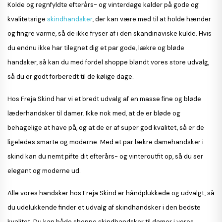
Kolde og regnfyldte efterårs- og vinterdage kalder på gode og
kvalitetsrige
skindhandsker
, der kan være med til at holde hænder
og fingre varme, så de ikke fryser af i den skandinaviske kulde. Hvis
du endnu ikke har tilegnet dig et par gode, lækre og bløde
handsker, så kan du med fordel shoppe blandt vores store udvalg,
så du er godt forberedt til de kølige dage.
Hos Freja Skind har vi et bredt udvalg af en masse fine og bløde
læderhandsker til damer. Ikke nok med, at de er bløde og
behagelige at have på, og at de er af super god kvalitet, så er de
ligeledes smarte og moderne. Med et par lækre damehandsker i
skind kan du nemt pifte dit efterårs- og vinteroutfit op, så du ser
elegant og moderne ud.
Alle vores handsker hos Freja Skind er håndplukkede og udvalgt, så
du udelukkende finder et udvalg af skindhandsker i den bedste
kvalitet. Du kan både shoppe skindhandsker til damer i vores