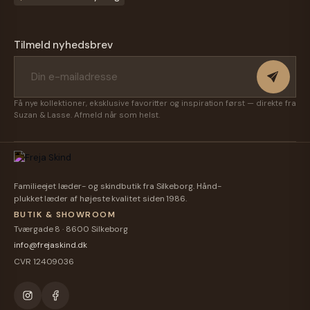
Tilmeld nyhedsbrev
Få nye kollektioner, eksklusive favoritter og inspiration først — direkte fra
Suzan & Lasse. Afmeld når som helst.
Familieejet læder- og skindbutik fra Silkeborg. Hånd-
plukket læder af højeste kvalitet siden 1986.
BUTIK & SHOWROOM
Tværgade 8 · 8600 Silkeborg
info@frejaskind.dk
CVR 12409036