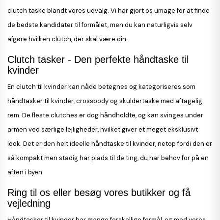
clutch taske blandt vores udvalg. Vi har gjort os umage for at finde
de bedste kandidater til formålet, men du kan naturligvis selv
afgøre hvilken clutch, der skal være din.
Clutch tasker - Den perfekte håndtaske til
kvinder
En clutch til kvinder kan nåde betegnes og kategoriseres som
håndtasker til kvinder, crossbody og skuldertaske med aftagelig
rem. De fleste clutches er dog håndholdte, og kan svinges under
armen ved særlige lejligheder, hvilket giver et meget eksklusivt
look. Det er den helt ideelle håndtaske til kvinder, netop fordi den er
så kompakt men stadig har plads til de ting, du har behov for på en
aften i byen.
Ring til os eller besøg vores butikker og få
vejledning
Håndtasker til kvinder har mange forskellige formål, og med vores