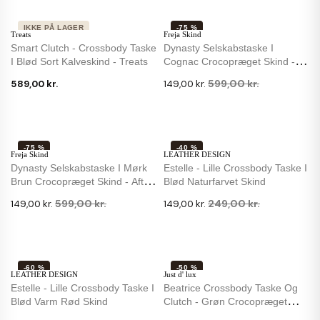
IKKE PÅ LAGER
-75 %
Treats
Freja Skind
Smart Clutch - Crossbody Taske
Dynasty Selskabstaske I
I Blød Sort Kalveskind - Treats
Cognac Crocopræget Skind -
Aft. Rem
599,00 kr.
589,00 kr.
149,00 kr.
-75 %
-40 %
Freja Skind
LEATHER DESIGN
Dynasty Selskabstaske I Mørk
Estelle - Lille Crossbody Taske I
Brun Crocopræget Skind - Aft.
Blød Naturfarvet Skind
Rem
599,00 kr.
249,00 kr.
149,00 kr.
149,00 kr.
-60 %
-50 %
LEATHER DESIGN
Just d' lux
IKKE PÅ LAGER
Estelle - Lille Crossbody Taske I
Beatrice Crossbody Taske Og
Blød Varm Rød Skind
Clutch - Grøn Crocopræget
Skind