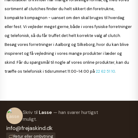
sortiment af clutches finder du helt sikkert din foretrukne,
kompakte kompagnon - uanset om den skal bruges til hverdag
eller fest. Vi vejleder meget gerne, både i vores fysiske forretninger
og telefonisk, så du får truffet det helt korrekte valg af clutch.
Besøg vores forretninger i Aalborg og Silkeborg, hvor du kan blive
inspireret og få vejledning i vores mange produkter i læder og
skind. Får du spørgsmål til nogle af vores online produkter, kan du
træffe os telefonisk i tidsrummet 11:00-14:00 på
22 62 51 10
.
Skriv til
Lasse
— han svarer hurtigst
muligt.
info@frejaskind.dk
Retur eller ombytning