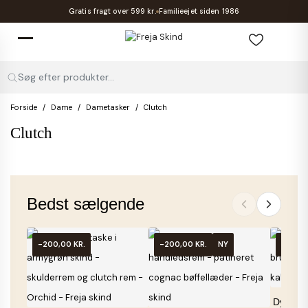
Gratis fragt over 599 kr.
Familieejet siden 1986
Søg efter produkter...
Forside
Dame
Dametasker
Clutch
Clutch
Bedst sælgende
-200,00 KR.
-200,00 KR.
NY
-450,0
Dynasty