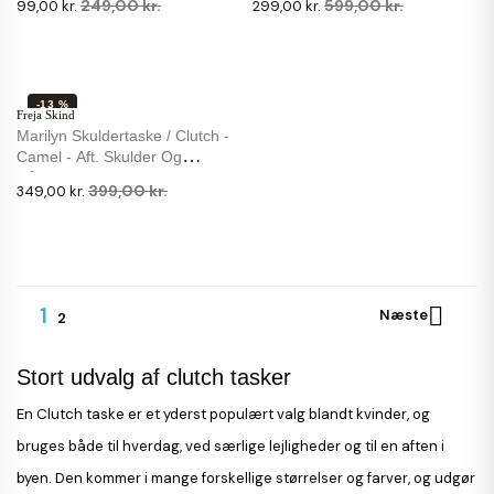
249,00 kr.
599,00 kr.
99,00 kr.
299,00 kr.
-13 %
Freja Skind
Marilyn Skuldertaske / Clutch -
Camel - Aft. Skulder Og
Håndrem
399,00 kr.
349,00 kr.
1

Næste
2
Stort udvalg af clutch tasker
En Clutch taske er et yderst populært valg blandt kvinder, og
bruges både til hverdag, ved særlige lejligheder og til en aften i
byen. Den kommer i mange forskellige størrelser og farver, og udgør