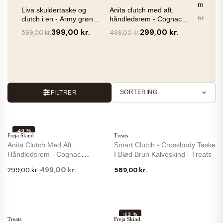
mørk br
Liva skuldertaske og
Anita clutch med aft.
599,00 k
clutch i en - Army grøn...
håndledsrem - Cognac...
399,00 kr.
299,00 kr.
599,00 kr.
499,00 kr.
SORTERING
FILTRER
-40 %
Freja Skind
Treats
NY
Anita Clutch Med Aft.
Smart Clutch - Crossbody Taske
Håndledsrem - Cognac
I Blød Brun Kalveskind - Treats
Bøffellæder - Freja...
499,00 kr.
299,00 kr.
589,00 kr.
-13 %
Treats
Freja Skind