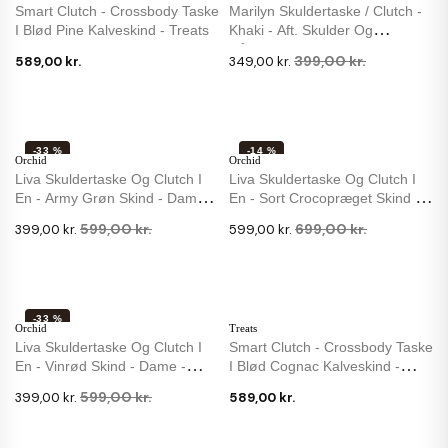
Smart Clutch - Crossbody Taske
Marilyn Skuldertaske / Clutch -
I Blød Pine Kalveskind - Treats
Khaki - Aft. Skulder Og
Håndrem
399,00 kr.
589,00 kr.
349,00 kr.
-33 %
-14 %
Orchid
Orchid
Liva Skuldertaske Og Clutch I
Liva Skuldertaske Og Clutch I
En - Army Grøn Skind - Dame
En - Sort Crocopræget Skind -
-...
Dame
599,00 kr.
699,00 kr.
399,00 kr.
599,00 kr.
-33 %
Orchid
Treats
Liva Skuldertaske Og Clutch I
Smart Clutch - Crossbody Taske
En - Vinrød Skind - Dame -
I Blød Cognac Kalveskind -
Orchid
Treats
599,00 kr.
399,00 kr.
589,00 kr.