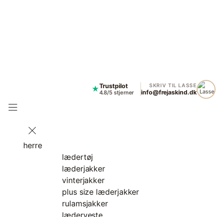
Trustpilot
SKRIV TIL LASSE
★
info@frejaskind.dk
4.8/5 stjerner
herre
lædertøj
læderjakker
vinterjakker
plus size læderjakker
rulamsjakker
læderveste