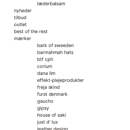
læderbalsam
nyheder
tilbud
outlet
best of the rest
mærker
bark of sweeden
barmahmah hats
btf cph
corium
dana lim
effekt-plejeprodukter
freja skind
furst denmark
gaucho
gipsy
house of saki
just d' lux
leather design