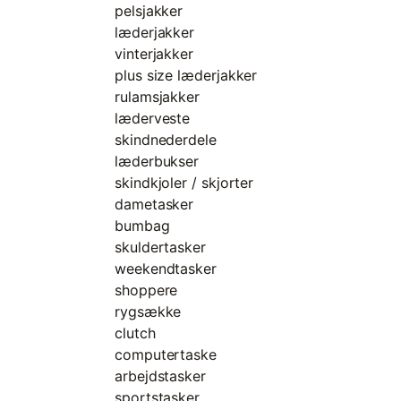
pelsjakker
læderjakker
vinterjakker
plus size læderjakker
rulamsjakker
læderveste
skindnederdele
læderbukser
skindkjoler / skjorter
dametasker
bumbag
skuldertasker
weekendtasker
shoppere
rygsække
clutch
computertaske
arbejdstasker
sportstasker