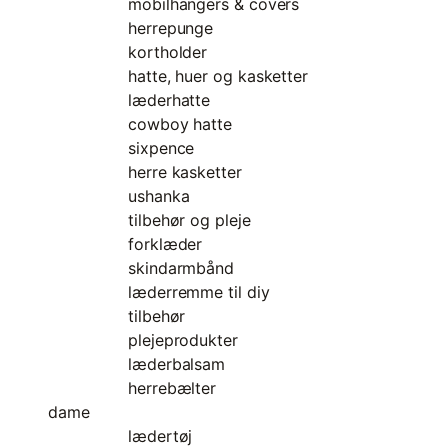
mobilhangers & covers
herrepunge
kortholder
hatte, huer og kasketter
læderhatte
cowboy hatte
sixpence
herre kasketter
ushanka
tilbehør og pleje
forklæder
skindarmbånd
læderremme til diy
tilbehør
plejeprodukter
læderbalsam
herrebælter
dame
lædertøj