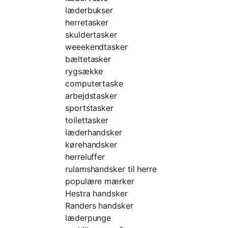
læderbukser
herretasker
skuldertasker
weeekendtasker
bæltetasker
rygsække
computertaske
arbejdstasker
sportstasker
toilettasker
læderhandsker
kørehandsker
herreluffer
rulamshandsker til herre
populære mærker
Hestra handsker
Randers handsker
læderpunge