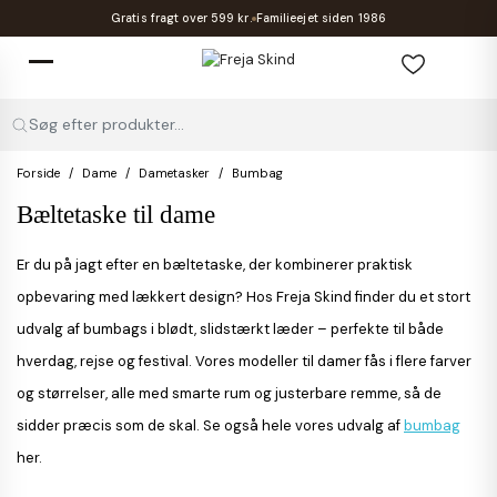
Gratis fragt over 599 kr.
Familieejet siden 1986
Søg efter produkter...
Forside
Dame
Dametasker
Bumbag
Bæltetaske til dame
Er du på jagt efter en bæltetaske, der kombinerer praktisk
opbevaring med lækkert design? Hos Freja Skind finder du et stort
udvalg af bumbags i blødt, slidstærkt læder – perfekte til både
hverdag, rejse og festival. Vores modeller til damer fås i flere farver
og størrelser, alle med smarte rum og justerbare remme, så de
sidder præcis som de skal. Se også hele vores udvalg af
bumbag
her.