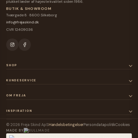
plukket læder af højeste kvalitet siden 1986.
BUTIK & SHOWROOM
Tværgade 8 · 8600 Silkeborg
info@frejaskind.dk
CVR 12409036
SHOP
KUNDESERVICE
OM FREJA
INSPIRATION
© 2026 Freja Skind ApS
Handelsbetingelser
Persondatapolitik
Cookies
MADE BY