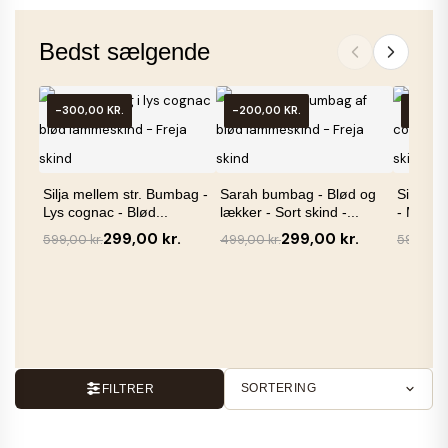
Bedst sælgende
-300,00 KR.
-200,00 KR.
-300,0
Silja mellem str. Bumbag -
Sarah bumbag - Blød og
Silja - 
Lys cognac - Blød...
lækker - Sort skind -...
- Mørk c
299,00 kr.
299,00 kr.
599,00 kr.
499,00 kr.
599,00 k
SORTERING
FILTRER