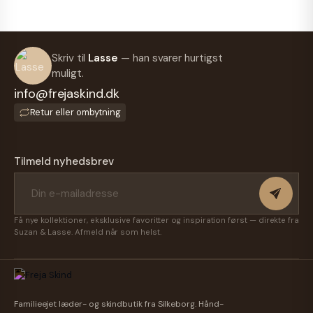
Skriv til
Lasse
— han svarer hurtigst
muligt.
info@frejaskind.dk
Retur eller ombytning
Tilmeld nyhedsbrev
Få nye kollektioner, eksklusive favoritter og inspiration først — direkte fra
Suzan & Lasse. Afmeld når som helst.
Familieejet læder- og skindbutik fra Silkeborg. Hånd-