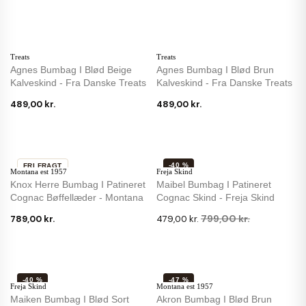
Treats
Treats
Agnes Bumbag I Blød Beige
Agnes Bumbag I Blød Brun
Kalveskind - Fra Danske Treats
Kalveskind - Fra Danske Treats
489,00 kr.
489,00 kr.
-40 %
FRI FRAGT
Montana est 1957
Freja Skind
IKKE PÅ LAGER
Knox Herre Bumbag I Patineret
Maibel Bumbag I Patineret
Cognac Bøffellæder - Montana
Cognac Skind - Freja Skind
799,00 kr.
789,00 kr.
479,00 kr.
-40 %
-47 %
Freja Skind
Montana est 1957
Maiken Bumbag I Blød Sort
Akron Bumbag I Blød Brun