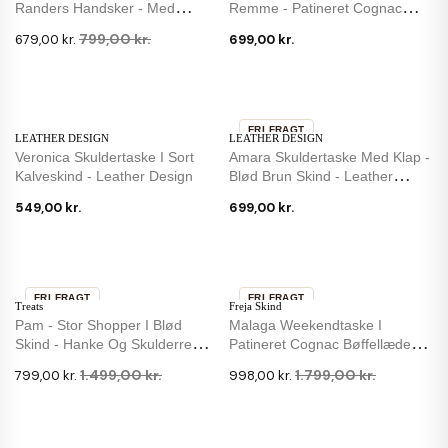
Randers Handsker - Med
Remme - Patineret Cognac
Strikfoer - Uld
Skind
799,00 kr.
679,00 kr.
699,00 kr.
FRI FRAGT
LEATHER DESIGN
LEATHER DESIGN
Veronica Skuldertaske I Sort
Amara Skuldertaske Med Klap -
Kalveskind - Leather Design
Blød Brun Skind - Leather
Design
549,00 kr.
699,00 kr.
FRI FRAGT
FRI FRAGT
Treats
Freja Skind
-47 %
-45 %
Pam - Stor Shopper I Blød
Malaga Weekendtaske I
Skind - Hanke Og Skulderrem -
Patineret Cognac Bøffellæder -
Treats
Freja Skind
1.499,00 kr.
1.799,00 kr.
799,00 kr.
998,00 kr.