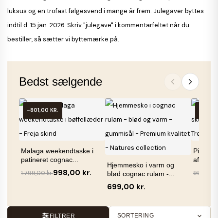
luksus og en trofast følgesvend i mange år frem. Julegaver byttes
indtil d. 15 jan. 2026. Skriv "julegave" i kommentarfeltet når du
bestiller, så sætter vi byttemærke på.
Bedst sælgende
-801,00 KR.
-500,0
Malaga weekendtaske i
Pilar cr
patineret cognac...
aft. rem
Hjemmesko i varm og
998,00 kr.
1.799,00 kr.
999,00 k
blød cognac rulam -...
699,00 kr.
SORTERING
FILTRER