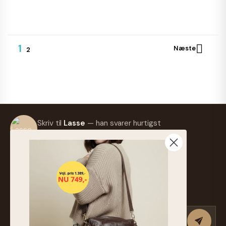
1

Næste
2
Skriv til
Lasse
— han svarer hurtigst
muligt.
info@frejaskind.dk
Retur eller ombytning
Tilmeld nyhedsbrev