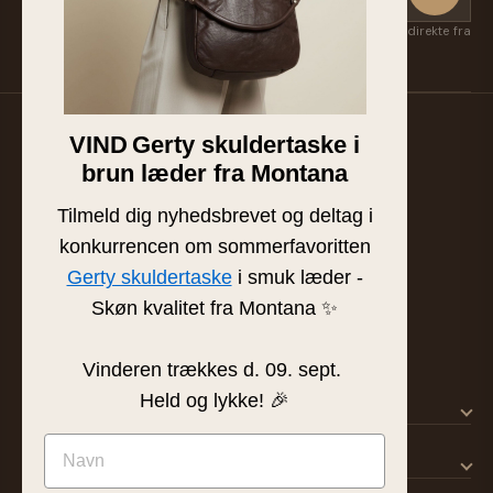
Få nye kollektioner, eksklusive favoritter og inspiration først — direkte fra
Suzan & Lasse. Afmeld når som helst.
VIND
Gerty skuldertaske i
Familieejet læder- og skindbutik fra Silkeborg. Hånd-
brun læder fra Montana
plukket læder af højeste kvalitet siden 1986.
BUTIK & SHOWROOM
Tilmeld dig nyhedsbrevet og deltag i
Tværgade 8 · 8600 Silkeborg
konkurrencen om sommerfavoritten
info@frejaskind.dk
Gerty skuldertaske
i smuk læder -
CVR 12409036
Skøn kvalitet fra Montana ✨
Vinderen trækkes d. 09. sept.
Held og lykke! 🎉
SHOP
KUNDESERVICE