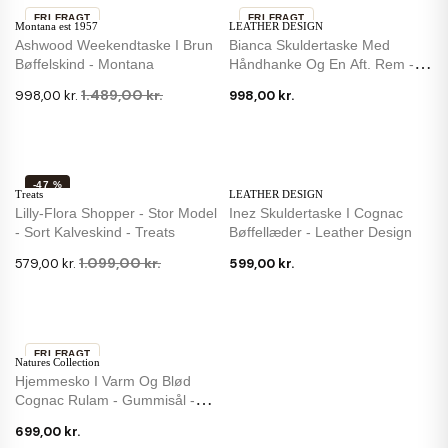
FRI FRAGT
FRI FRAGT
Montana est 1957
LEATHER DESIGN
-33 %
Ashwood Weekendtaske I Brun
Bianca Skuldertaske Med
Bøffelskind - Montana
Håndhanke Og En Aft. Rem -
Cognac Læder
1.489,00 kr.
998,00 kr.
998,00 kr.
-47 %
Treats
LEATHER DESIGN
Lilly-Flora Shopper - Stor Model
Inez Skuldertaske I Cognac
- Sort Kalveskind - Treats
Bøffellæder - Leather Design
1.099,00 kr.
579,00 kr.
599,00 kr.
FRI FRAGT
Natures Collection
Hjemmesko I Varm Og Blød
Cognac Rulam - Gummisål -
Premium...
699,00 kr.