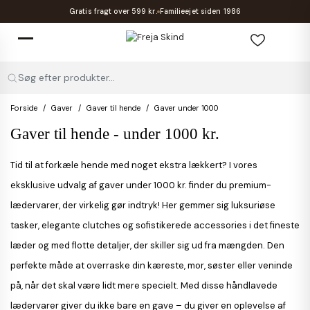
Gratis fragt over 599 kr.
Familieejet siden 1986
Søg efter produkter...
Forside
Gaver
Gaver til hende
Gaver under 1000
Gaver til hende - under 1000 kr.
Tid til at forkæle hende med noget ekstra lækkert? I vores
eksklusive udvalg af gaver under 1000 kr. finder du premium-
lædervarer, der virkelig gør indtryk! Her gemmer sig luksuriøse
tasker, elegante clutches og sofistikerede accessories i det fineste
læder og med flotte detaljer, der skiller sig ud fra mængden. Den
perfekte måde at overraske din kæreste, mor, søster eller veninde
på, når det skal være lidt mere specielt. Med disse håndlavede
lædervarer giver du ikke bare en gave – du giver en oplevelse af