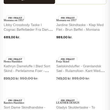
FRI FRAGT
FRI FRAGT
Montana est 1957
Montana est 1957
IKKE PÅ LAGER
Libby Crossbody Taske I
Jardine Skindtaske - Klap Med
Cognac Bøffellæder Fra Danske
Flet - Brun Bøffel - Montana
Montana
689,00 kr.
989,00 kr.
FRI FRAGT
FRI FRAGT
Hestra Handsker
Freja Skind
-5 %
-17 %
Kathryn Dameluffe I Blød Sort
Sælskindsluffer - Grønlandsk
Skind - Perlelamme Foer -
Sæl - Rulamsfoer- Kant Med
Hestra
Blåræv
950,00 kr.
899,00 kr.
899,00 kr.
749,00 kr.
FRI FRAGT
FRI FRAGT
Randers Handsker
LEATHER DESIGN
-15 %
Sort Dame Skindhandske -
Gladys Skuldertaske - To