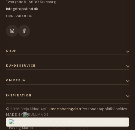
Tværgade 8 · 8600 Silkeborg
info@frejaskind.dk
CVR 12409036
SHOP
KUNDESERVICE
OM FREJA
INSPIRATION
© 2026 Freja Skind ApS
Handelsbetingelser
Persondatapolitik
Cookies
MADE BY
Freja Skind