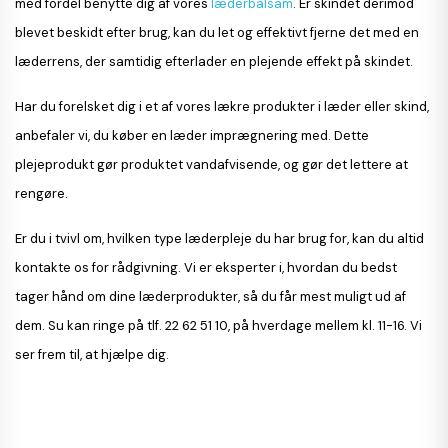
med fordel benytte dig af vores
læderbalsam
. Er skindet derimod
blevet beskidt efter brug, kan du let og effektivt fjerne det med en
læderrens, der samtidig efterlader en plejende effekt på skindet.
Har du forelsket dig i et af vores lækre produkter i læder eller skind,
anbefaler vi, du køber en læder imprægnering med. Dette
plejeprodukt gør produktet vandafvisende, og gør det lettere at
rengøre.
Er du i tvivl om, hvilken type læderpleje du har brug for, kan du altid
kontakte os for rådgivning. Vi er eksperter i, hvordan du bedst
tager hånd om dine læderprodukter, så du får mest muligt ud af
dem. Su kan ringe på tlf. 22 62 51 10, på hverdage mellem kl. 11-16. Vi
ser frem til, at hjælpe dig.