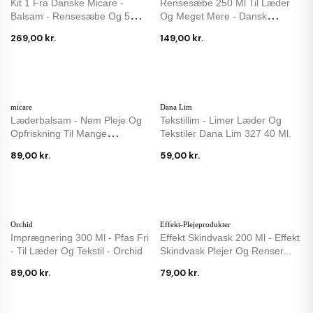
Kit 1 Fra Danske Micare -
Rensesæbe 250 Ml Til Læder
Balsam - Rensesæbe Og 5
Og Meget Mere - Dansk
Svampe
Naturprodukt...
269,00 kr.
149,00 kr.
micare
Dana Lim
Læderbalsam - Nem Pleje Og
Tekstillim - Limer Læder Og
Opfriskning Til Mange
Tekstiler Dana Lim 327 40 Ml.
Overflader -...
89,00 kr.
59,00 kr.
Orchid
Effekt-Plejeprodukter
Imprægnering 300 Ml - Pfas Fri
Effekt Skindvask 200 Ml - Effekt
- Til Læder Og Tekstil - Orchid
Skindvask Plejer Og Renser...
89,00 kr.
79,00 kr.