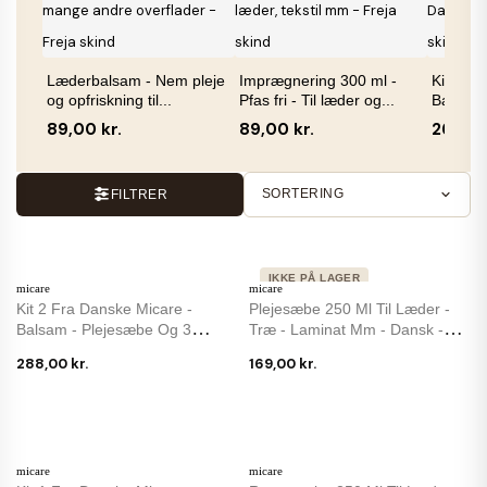
Læderbalsam - Nem pleje
Imprægnering 300 ml -
Kit 1 fr
og opfriskning til...
Pfas fri - Til læder og...
Balsam 
89,00 kr.
89,00 kr.
269,00
SORTERING
FILTRER
IKKE PÅ LAGER
micare
micare
Kit 2 Fra Danske Micare -
Plejesæbe 250 Ml Til Læder -
Balsam - Plejesæbe Og 3
Træ - Laminat Mm - Dansk -
Svampe
Micare
288,00 kr.
169,00 kr.
micare
micare