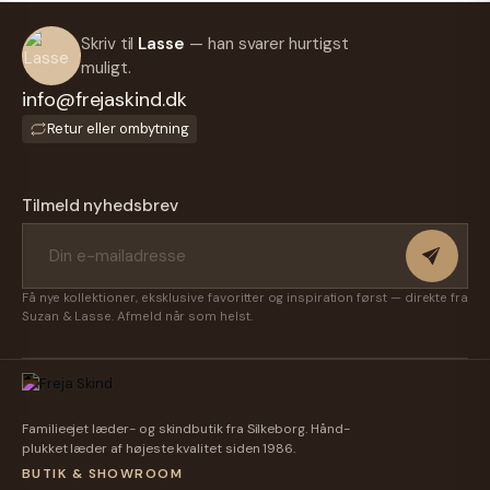
Skriv til
Lasse
— han svarer hurtigst
muligt.
info@frejaskind.dk
Retur eller ombytning
Tilmeld nyhedsbrev
Få nye kollektioner, eksklusive favoritter og inspiration først — direkte fra
Suzan & Lasse. Afmeld når som helst.
Familieejet læder- og skindbutik fra Silkeborg. Hånd-
plukket læder af højeste kvalitet siden 1986.
BUTIK & SHOWROOM