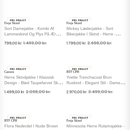
FRI FRAGT
FRI FRAGT
Freja Skind
Freja Skind
-47 %
-33 %
Sort Damejakke - Kombi Af
Mickey Læderjakke - Sort
Lammeskind Og Plys På Ærmer
Bikerjakke I Skind - Herre -
Og Krave
Freja Skind
1.499,00 kr.
2.698,00 kr.
799,00 kr.
1.799,00 kr.
FRI FRAGT
FRI FRAGT
Canson
BTF CPH
-29 %
-15 %
Herre Skindjakke I Klassisk
Yvette Trenchacoat Brun
Design - Blød Taupefarvet Skind
Ruskind - Elegant Stil - Dame -
-...
BTF-CPH
2.098,00 kr.
3.499,00 kr.
1.499,00 kr.
2.970,00 kr.
FRI FRAGT
FRI FRAGT
BTF CPH
Freja Skind
-15 %
-33 %
Flora Nederdel I Nude Brown
Minnesota Herre Rulamsjakke -