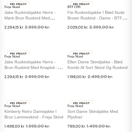
FRI FRAGT
FRI FRAGT
Freja Skind
BTF CPH
-15 %
-15 %
Jake Ruskindsjakke Herre -
Fie Ruskindsjakke I Blød Nude
Mørk Brun Ruskind Med
Brown Ruskind - Dame - BTF-
Knapluk - Notyz
CPH
2.699,00 kr.
2.399,00 kr.
2.294,15 kr.
2.039,00 kr.
FRI FRAGT
FRI FRAGT
Freja Skind
Freja Skind
-15 %
-52 %
Jake Ruskindsjakke Herre -
Ellen Dame Skindjakke - Blød
Brun Ruskind Med Knapluk -
Kombi Af Sort Skind Og Ruskind
Notyz
2.699,00 kr.
2.498,00 kr.
2.294,15 kr.
1.198,00 kr.
FRI FRAGT
FRI FRAGT
Freja Skind
Freja Skind
-25 %
-47 %
Kimberly Retro Damejakke I
Sort Dame Skindjakke Med
Brun Lammeskind - Freja Skind
Plysfoer
1.998,00 kr.
1.499,00 kr.
1.498,00 kr.
799,00 kr.