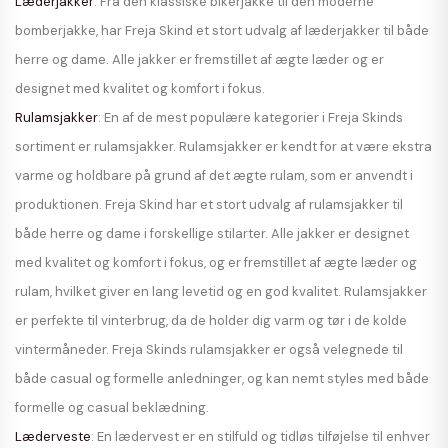
Læderjakker
: Fra den klassiske bikerjakke til den moderne
bomberjakke, har Freja Skind et stort udvalg af læderjakker til både
herre og dame. Alle jakker er fremstillet af ægte læder og er
designet med kvalitet og komfort i fokus.
Rulamsjakker
: En af de mest populære kategorier i Freja Skinds
sortiment er rulamsjakker. Rulamsjakker er kendt for at være ekstra
varme og holdbare på grund af det ægte rulam, som er anvendt i
produktionen. Freja Skind har et stort udvalg af rulamsjakker til
både herre og dame i forskellige stilarter. Alle jakker er designet
med kvalitet og komfort i fokus, og er fremstillet af ægte læder og
rulam, hvilket giver en lang levetid og en god kvalitet. Rulamsjakker
er perfekte til vinterbrug, da de holder dig varm og tør i de kolde
vintermåneder. Freja Skinds rulamsjakker er også velegnede til
både casual og formelle anledninger, og kan nemt styles med både
formelle og casual beklædning.
Læderveste
: En lædervest er en stilfuld og tidløs tilføjelse til enhver