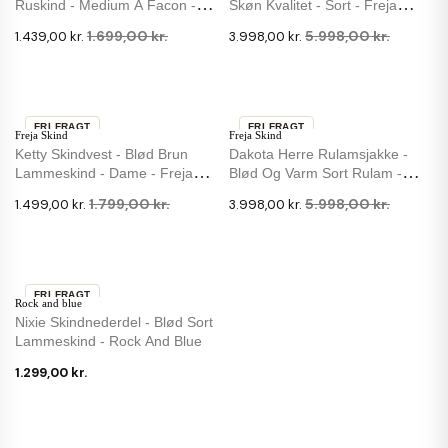
Ruskind - Medium A Facon -
Skøn Kvalitet - Sort - Freja
BTF-CPH
Skind
1.699,00 kr.
5.998,00 kr.
1.439,00 kr.
3.998,00 kr.
FRI FRAGT
FRI FRAGT
Freja Skind
Freja Skind
-17 %
-33 %
Ketty Skindvest - Blød Brun
Dakota Herre Rulamsjakke -
Lammeskind - Dame - Freja
Blød Og Varm Sort Rulam -
Skind
Freja Skind
1.799,00 kr.
5.998,00 kr.
1.499,00 kr.
3.998,00 kr.
FRI FRAGT
Rock and blue
Nixie Skindnederdel - Blød Sort
Lammeskind - Rock And Blue
1.299,00 kr.