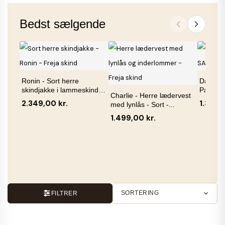
Bedst sælgende
Ronin - Sort herre
Dame sk
skindjakke i lammeskind
Paula - 
Charlie - Herre lædervest
-...
2.349,00 kr.
1.399,
med lynlås - Sort -...
1.499,00 kr.
SORTERING
FILTRER