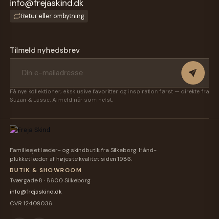
info@frejaskind.dk
Retur eller ombytning
Tilmeld nyhedsbrev
Få nye kollektioner, eksklusive favoritter og inspiration først — direkte fra
Suzan & Lasse. Afmeld når som helst.
Familieejet læder- og skindbutik fra Silkeborg. Hånd-
plukket læder af højeste kvalitet siden 1986.
BUTIK & SHOWROOM
Tværgade 8 · 8600 Silkeborg
info@frejaskind.dk
CVR 12409036