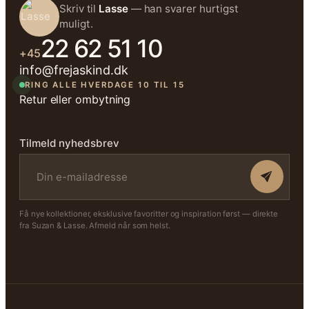
Skriv til
Lasse
— han svarer hurtigst
muligt.
22 62 51 10
+45
info@frejaskind.dk
RING ALLE HVERDAGE 10 TIL 15
Retur eller ombytning
Tilmeld nyhedsbrev
Få nye kollektioner, eksklusive favoritter og inspiration først — direkte
fra Suzan & Lasse. Afmeld når som helst.