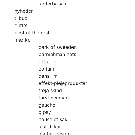
læderbalsam
nyheder
tilbud
outlet
best of the rest
mærker
bark of sweeden
barmahmah hats
btf cph
corium
dana lim
effekt-plejeprodukter
freja skind
furst denmark
gaucho
gipsy
house of saki
just d' lux
leather design