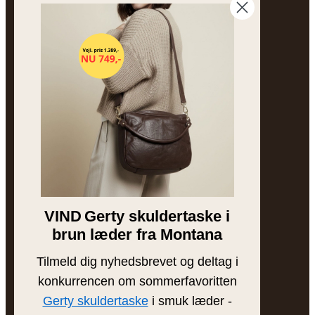
Størrelsesguide
Ofte stillede spørgsmål
Sitemap
OM FREJA
Vores historie
Besøg butikken
Brands
VIND
Gerty skuldertaske i
Bytteguide
brun læder fra Montana
Tilmeld dig nyhedsbrevet og deltag i
INSPIRATION
konkurrencen om sommerfavoritten
Blog
Gerty skuldertaske
i smuk læder -