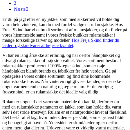
3
Næste

Er du på jagt efter en ny jakke, som med sikkerhed vil holde dig
varm hele vinteren, kan du med fordel vælge en rulamsjakke. Hos
Freja Skind har vi et bredt sortiment af rulamsjakker, og du finder på
vores hjemmeside samt i vores fysiske butikker rulamsjakker i
mange forskellige farver og modeller.
Hos Freja Skind finder du
læder- og skindvarer af højeste kvalitet
.
Vi har en lang årrække af erfaring, og har derfor håndplukket og
udvalgt rulamsjakker af højeste kvalitet. Vores sortiment består af
rulamsjakker produceret i 100% ægte skind, som er nøje
håndplukket blandt brands og fabrikker fra hele verden. Gå på
opdagelse i vores online sortiment, og find dine kommende
rulamsfrakke hos os. Når vinteren rigtigt viser tænder, er der ikke
noget varmere end en naturlig og ægte rulam. Er du en rigtig
frossenpind, er en rulamsjakke det ideelle valg til dig.
Rulam er noget af det varmeste materiale du kan få, derfor er du
med en rulamsjakke garanteret en jakke, som kan holde dig varm
selv i det stride frostvejr. Rulam er et naturprodukt lavet af fåreskind.
Det består af ét lag, hvor indersiden er pels/uld, som er yderst blødt
og behageligt at have på. Ydersiden er skind/læder og er derfor
enten mere glat eller ru. Udover at være et virkelig varmt materiale,