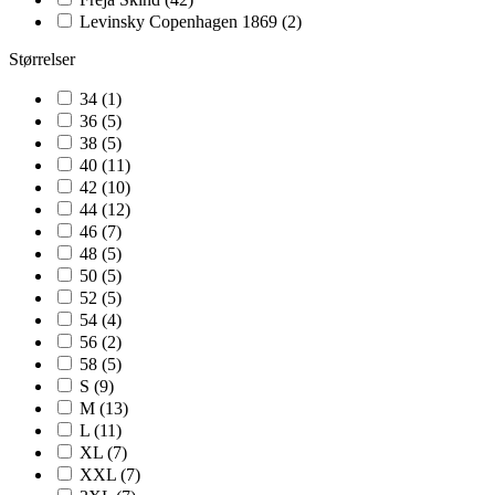
Levinsky Copenhagen 1869
(2)
Størrelser
34
(1)
36
(5)
38
(5)
40
(11)
42
(10)
44
(12)
46
(7)
48
(5)
50
(5)
52
(5)
54
(4)
56
(2)
58
(5)
S
(9)
M
(13)
L
(11)
XL
(7)
XXL
(7)