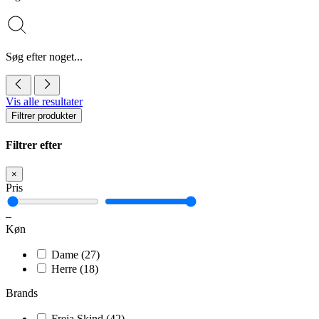
Søg efter noget...
Vis alle resultater
Filtrer produkter
Filtrer efter
×
Pris
–
Køn
Dame
(27)
Herre
(18)
Brands
Freja Skind
(42)