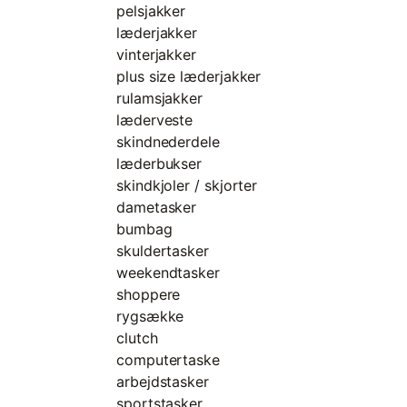
pelsjakker
læderjakker
vinterjakker
plus size læderjakker
rulamsjakker
læderveste
skindnederdele
læderbukser
skindkjoler / skjorter
dametasker
bumbag
skuldertasker
weekendtasker
shoppere
rygsække
clutch
computertaske
arbejdstasker
sportstasker