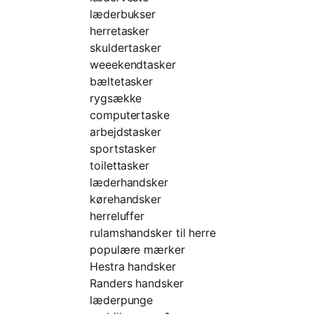
læderbukser
herretasker
skuldertasker
weeekendtasker
bæltetasker
rygsække
computertaske
arbejdstasker
sportstasker
toilettasker
læderhandsker
kørehandsker
herreluffer
rulamshandsker til herre
populære mærker
Hestra handsker
Randers handsker
læderpunge