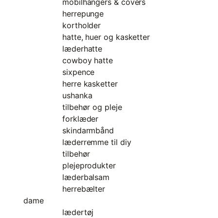
mobilhangers & covers
herrepunge
kortholder
hatte, huer og kasketter
læderhatte
cowboy hatte
sixpence
herre kasketter
ushanka
tilbehør og pleje
forklæder
skindarmbånd
læderremme til diy
tilbehør
plejeprodukter
læderbalsam
herrebælter
dame
lædertøj