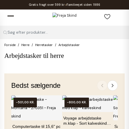
Gratis fragt over 599 kr.
Familieejet siden 1986
Søg efter produkter...
Forside
Herre
Herretasker
Arbejdstasker
Arbejdstasker til herre
Bedst sælgende
-501,00 KR.
-800,00 KR.
Voyage arbejdstaske
m.klap - Sort kalveskind
Computertaske til 15,6" pc
Safford pc t
-...