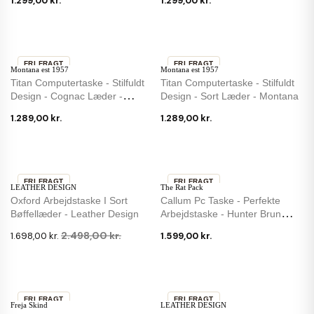
1.299,00 kr.
1.299,00 kr.
FRI FRAGT
FRI FRAGT
Montana est 1957
Montana est 1957
Titan Computertaske - Stilfuldt
Titan Computertaske - Stilfuldt
Design - Cognac Læder -
Design - Sort Læder - Montana
Montana
1.289,00 kr.
1.289,00 kr.
FRI FRAGT
FRI FRAGT
LEATHER DESIGN
The Rat Pack
-32 %
Oxford Arbejdstaske I Sort
Callum Pc Taske - Perfekte
Bøffellæder - Leather Design
Arbejdstaske - Hunter Brun
Bøffellæder
2.498,00 kr.
1.698,00 kr.
1.599,00 kr.
FRI FRAGT
FRI FRAGT
Freja Skind
LEATHER DESIGN
-20 %