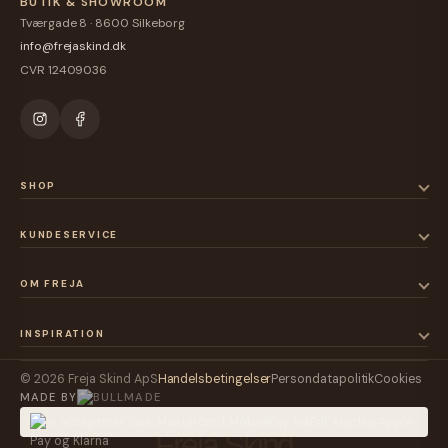
BUTIK & SHOWROOM
Tværgade 8 · 8600 Silkeborg
info@frejaskind.dk
CVR 12409036
SHOP
KUNDESERVICE
OM FREJA
INSPIRATION
© 2026 Freja Skind ApS
Handelsbetingelser
Persondatapolitik
Cookies
MADE BY
Freja Skind