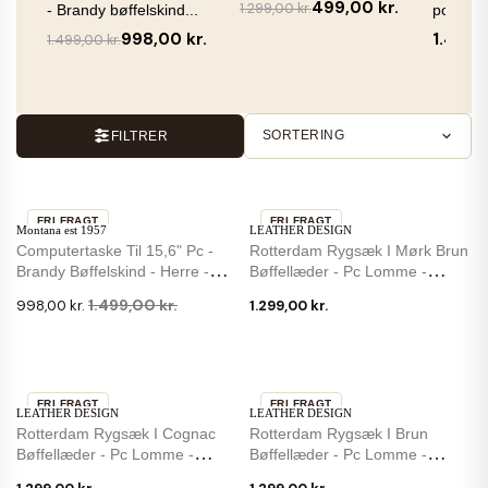
499,00 kr.
1.299,00 kr.
- Brandy bøffelskind...
pc - Sort
998,00 kr.
1.499,
1.499,00 kr.
SORTERING
FILTRER
FRI FRAGT
FRI FRAGT
Montana est 1957
LEATHER DESIGN
-33 %
Computertaske Til 15,6" Pc -
Rotterdam Rygsæk I Mørk Brun
Brandy Bøffelskind - Herre -
Bøffellæder - Pc Lomme -
Montana
Leather...
1.499,00 kr.
998,00 kr.
1.299,00 kr.
FRI FRAGT
FRI FRAGT
LEATHER DESIGN
LEATHER DESIGN
Rotterdam Rygsæk I Cognac
Rotterdam Rygsæk I Brun
Bøffellæder - Pc Lomme -
Bøffellæder - Pc Lomme -
Leather Design
Leather Design