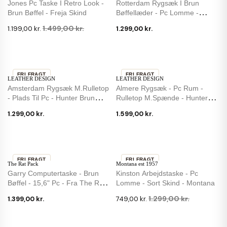
Jones Pc Taske I Retro Look -
Rotterdam Rygsæk I Brun
Brun Bøffel - Freja Skind
Bøffellæder - Pc Lomme -
Leather Design
1.499,00 kr.
1.199,00 kr.
1.299,00 kr.
FRI FRAGT
FRI FRAGT
LEATHER DESIGN
LEATHER DESIGN
Amsterdam Rygsæk M.rulletop
Almere Rygsæk - Pc Rum -
- Plads Til Pc - Hunter Brun
Rulletop M.spænde - Hunter
Læder
Brun Læder
1.299,00 kr.
1.599,00 kr.
FRI FRAGT
FRI FRAGT
The Rat Pack
Montana est 1957
IKKE PÅ LAGER
-42 %
Garry Computertaske - Brun
Kinston Arbejdstaske - Pc
Bøffel - 15,6" Pc - Fra The Rat
Lomme - Sort Skind - Montana
Pack
1.299,00 kr.
1.399,00 kr.
749,00 kr.