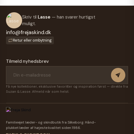
Skriv til
Lasse
— han svarer hurtigst
muligt.
info@frejaskind.dk
Retur eller ombytning
Tilmeld nyhedsbrev
Få nye kollektioner, eksklusive favoritter og inspiration først — direkte fra
Suzan & Lasse. Afmeld når som helst.
Familieejet læder- og skindbutik fra Silkeborg. Hånd-
plukket læder af højeste kvalitet siden 1986.