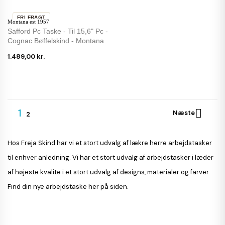
FRI FRAGT
Montana est 1957
Safford Pc Taske - Til 15,6" Pc -
Cognac Bøffelskind - Montana
1.489,00 kr.
1

Næste
2
Hos Freja Skind har vi et stort udvalg af lækre herre arbejdstasker
til enhver anledning. Vi har et stort udvalg af arbejdstasker i læder
af højeste kvalite i et stort udvalg af designs, materialer og farver.
Find din nye arbejdstaske her på siden.