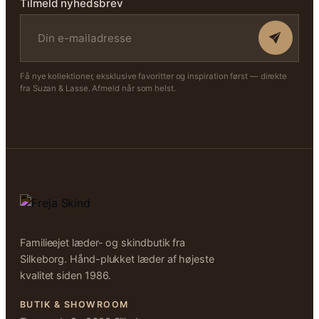
Tilmeld nyhedsbrev
Få nye kollektioner, eksklusive favoritter og inspiration først — direkte
fra Suzan & Lasse. Afmeld når som helst.
Familieejet læder- og skindbutik fra
Silkeborg. Hånd-plukket læder af højeste
kvalitet siden 1986.
BUTIK & SHOWROOM