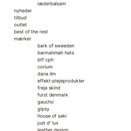
læderbalsam
nyheder
tilbud
outlet
best of the rest
mærker
bark of sweeden
barmahmah hats
btf cph
corium
dana lim
effekt-plejeprodukter
freja skind
furst denmark
gaucho
gipsy
house of saki
just d' lux
leather design