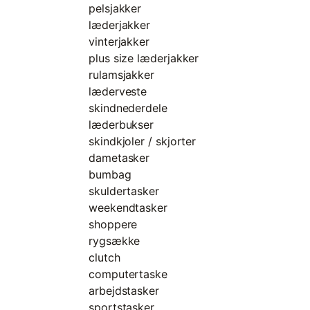
pelsjakker
læderjakker
vinterjakker
plus size læderjakker
rulamsjakker
læderveste
skindnederdele
læderbukser
skindkjoler / skjorter
dametasker
bumbag
skuldertasker
weekendtasker
shoppere
rygsække
clutch
computertaske
arbejdstasker
sportstasker