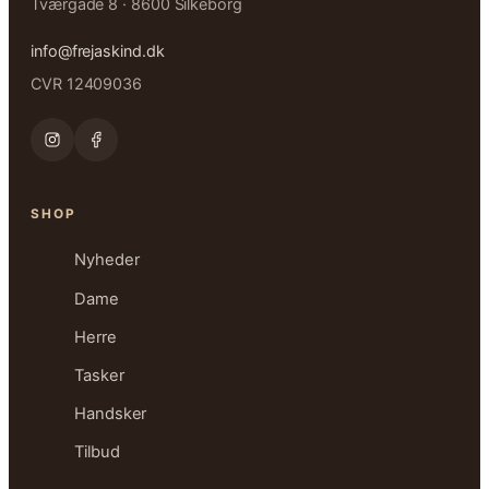
Tværgade 8 · 8600 Silkeborg
info@frejaskind.dk
CVR 12409036
SHOP
Nyheder
Dame
Herre
Tasker
Handsker
Tilbud