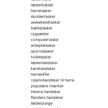
læderbukser
herretasker
skuldertasker
weeekendtasker
bæltetasker
rygsække
computertaske
arbejdstasker
sportstasker
toilettasker
læderhandsker
kørehandsker
herreluffer
rulamshandsker til herre
populære mærker
Hestra handsker
Randers handsker
læderpunge