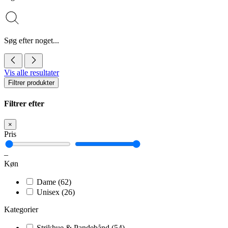
Søg efter noget...
Vis alle resultater
Filtrer produkter
Filtrer efter
×
Pris
–
Køn
Dame
(62)
Unisex
(26)
Kategorier
Strikhue & Pandebånd
(54)