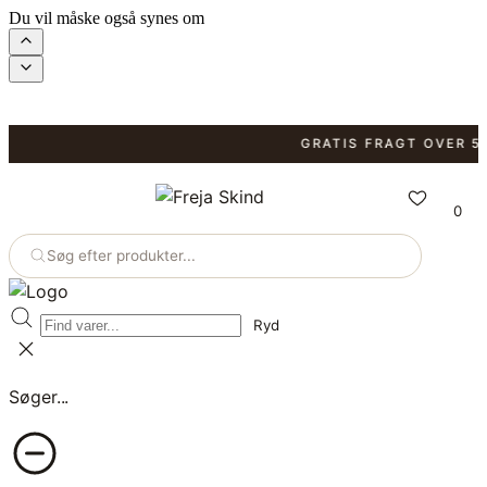
Du vil måske også synes om
GRATIS FRAGT OVER 599 
0
Søg efter produkter...
Ryd
Søger...