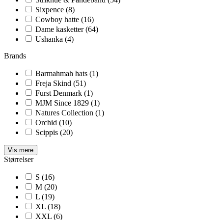
Sixpence
(8)
Cowboy hatte
(16)
Dame kasketter
(64)
Ushanka
(4)
Brands
Barmahmah hats
(1)
Freja Skind
(51)
Furst Denmark
(1)
MJM Since 1829
(1)
Natures Collection
(1)
Orchid
(10)
Scippis
(20)
Vis mere
Størrelser
S
(16)
M
(20)
L
(19)
XL
(18)
XXL
(6)