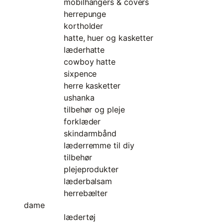
mobilhangers & covers
herrepunge
kortholder
hatte, huer og kasketter
læderhatte
cowboy hatte
sixpence
herre kasketter
ushanka
tilbehør og pleje
forklæder
skindarmbånd
læderremme til diy
tilbehør
plejeprodukter
læderbalsam
herrebælter
dame
lædertøj