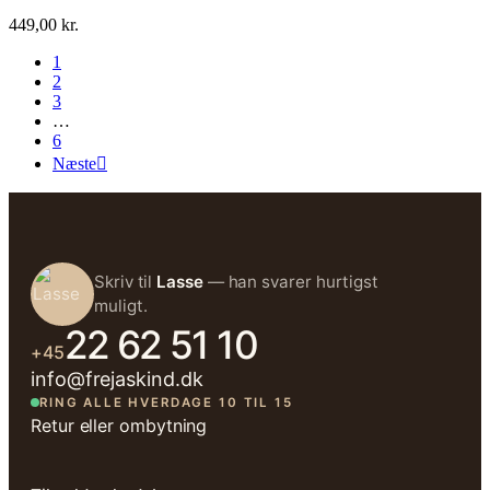
449,00 kr.
1
2
3
…
6
Næste

Skriv til
Lasse
— han svarer hurtigst
muligt.
22 62 51 10
+45
info@frejaskind.dk
RING ALLE HVERDAGE 10 TIL 15
Retur eller ombytning