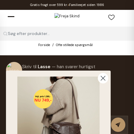
Gratis fragt over 599 kr.
Familieejet siden 1986
Søg efter produkter...
Forside
Ofte stillede spørgsmål
Skriv til
Lasse
— han svarer hurtigst
muligt.
info@frejaskind.dk
Retur eller ombytning
Tilmeld nyhedsbrev