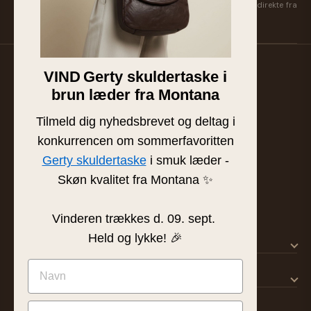
Få nye kollektioner, eksklusive favoritter og inspiration først — direkte fra
Suzan & Lasse. Afmeld når som helst.
VIND
Gerty skuldertaske i
Familieejet læder- og skindbutik fra Silkeborg. Hånd-
brun læder fra Montana
plukket læder af højeste kvalitet siden 1986.
BUTIK & SHOWROOM
Tilmeld dig nyhedsbrevet og deltag i
Tværgade 8 · 8600 Silkeborg
konkurrencen om sommerfavoritten
info@frejaskind.dk
Gerty skuldertaske
i smuk læder -
CVR 12409036
Skøn kvalitet fra Montana ✨
Vinderen trækkes d. 09. sept.
Held og lykke! 🎉
SHOP
KUNDESERVICE