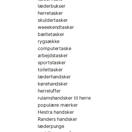
læderbukser
herretasker
skuldertasker
weeekendtasker
bæltetasker
rygsække
computertaske
arbejdstasker
sportstasker
toilettasker
læderhandsker
kørehandsker
herreluffer
rulamshandsker til herre
populære mærker
Hestra handsker
Randers handsker
læderpunge