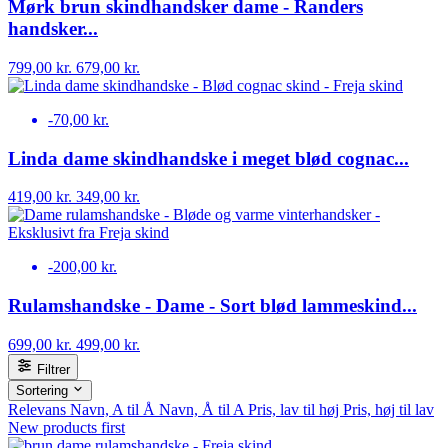
Mørk brun skindhandsker dame - Randers
handsker...
799,00 kr.
679,00 kr.
-70,00 kr.
Linda dame skindhandske i meget blød cognac...
419,00 kr.
349,00 kr.
-200,00 kr.
Rulamshandske - Dame - Sort blød lammeskind...
699,00 kr.
499,00 kr.
Filtrer
Sortering
Relevans
Navn, A til Å
Navn, Å til A
Pris, lav til høj
Pris, høj til lav
New products first