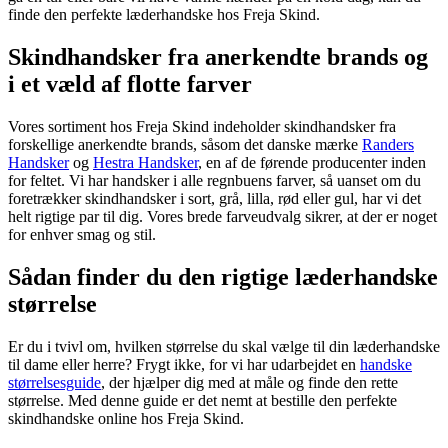
finde den perfekte læderhandske hos Freja Skind.
Skindhandsker fra anerkendte brands og
i et væld af flotte farver
Vores sortiment hos Freja Skind indeholder skindhandsker fra
forskellige anerkendte brands, såsom det danske mærke
Randers
Handsker
og
Hestra Handsker
, en af de førende producenter inden
for feltet. Vi har handsker i alle regnbuens farver, så uanset om du
foretrækker skindhandsker i sort, grå, lilla, rød eller gul, har vi det
helt rigtige par til dig. Vores brede farveudvalg sikrer, at der er noget
for enhver smag og stil.
Sådan finder du den rigtige læderhandske
størrelse
Er du i tvivl om, hvilken størrelse du skal vælge til din læderhandske
til dame eller herre? Frygt ikke, for vi har udarbejdet en
handske
størrelsesguide
, der hjælper dig med at måle og finde den rette
størrelse. Med denne guide er det nemt at bestille den perfekte
skindhandske online hos Freja Skind.