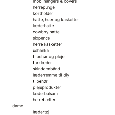
mobilhangers & covers
herrepunge
kortholder
hatte, huer og kasketter
læderhatte
cowboy hatte
sixpence
herre kasketter
ushanka
tilbehør og pleje
forklæder
skindarmbånd
læderremme til diy
tilbehør
plejeprodukter
læderbalsam
herrebælter
dame
lædertøj