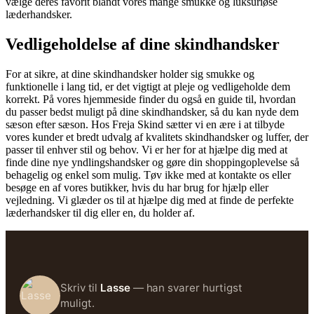
vælge deres favorit blandt vores mange smukke og luksuriøse
Tilmeld dig nyhedsbrevet og deltag i
læderhandsker.
konkurrencen om sommerfavoritten
Vedligeholdelse af dine skindhandsker
Gerty skuldertaske
i smuk læder -
Skøn kvalitet fra Montana ✨
For at sikre, at dine skindhandsker holder sig smukke og
funktionelle i lang tid, er det vigtigt at pleje og vedligeholde dem
korrekt. På vores hjemmeside finder du også en guide til, hvordan
Vinderen trækkes d. 09. sept.
du passer bedst muligt på dine skindhandsker, så du kan nyde dem
Held og lykke! 🎉
sæson efter sæson. Hos Freja Skind sætter vi en ære i at tilbyde
vores kunder et bredt udvalg af kvalitets skindhandsker og luffer, der
passer til enhver stil og behov. Vi er her for at hjælpe dig med at
finde dine nye yndlingshandsker og gøre din shoppingoplevelse så
behagelig og enkel som mulig. Tøv ikke med at kontakte os eller
besøge en af vores butikker, hvis du har brug for hjælp eller
vejledning. Vi glæder os til at hjælpe dig med at finde de perfekte
læderhandsker til dig eller en, du holder af.
Tilmeld mig nyhedsbrev
Ved tilmelding giver du samtykke til at modtage nyhedsbreve fra Freja
Skriv til
Lasse
— han svarer hurtigst
Skind.
muligt.