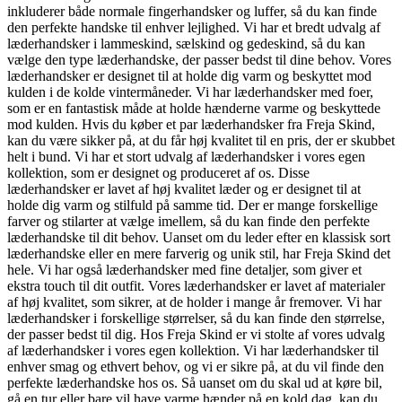
inkluderer både normale fingerhandsker og luffer, så du kan finde
den perfekte handske til enhver lejlighed. Vi har et bredt udvalg af
læderhandsker i lammeskind, sælskind og gedeskind, så du kan
vælge den type læderhandske, der passer bedst til dine behov. Vores
læderhandsker er designet til at holde dig varm og beskyttet mod
kulden i de kolde vintermåneder. Vi har læderhandsker med foer,
som er en fantastisk måde at holde hænderne varme og beskyttede
mod kulden. Hvis du køber et par læderhandsker fra Freja Skind,
kan du være sikker på, at du får høj kvalitet til en pris, der er skubbet
helt i bund. Vi har et stort udvalg af læderhandsker i vores egen
kollektion, som er designet og produceret af os. Disse
læderhandsker er lavet af høj kvalitet læder og er designet til at
holde dig varm og stilfuld på samme tid. Der er mange forskellige
farver og stilarter at vælge imellem, så du kan finde den perfekte
læderhandske til dit behov. Uanset om du leder efter en klassisk sort
læderhandske eller en mere farverig og unik stil, har Freja Skind det
hele. Vi har også læderhandsker med fine detaljer, som giver et
ekstra touch til dit outfit. Vores læderhandsker er lavet af materialer
af høj kvalitet, som sikrer, at de holder i mange år fremover. Vi har
læderhandsker i forskellige størrelser, så du kan finde den størrelse,
der passer bedst til dig. Hos Freja Skind er vi stolte af vores udvalg
af læderhandsker i vores egen kollektion. Vi har læderhandsker til
enhver smag og ethvert behov, og vi er sikre på, at du vil finde den
perfekte læderhandske hos os. Så uanset om du skal ud at køre bil,
gå en tur eller bare vil have varme hænder på en kold dag, kan du