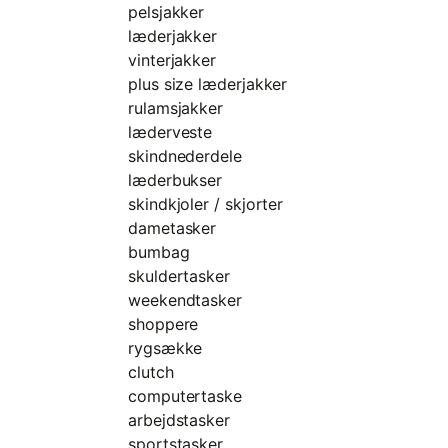
pelsjakker
læderjakker
vinterjakker
plus size læderjakker
rulamsjakker
læderveste
skindnederdele
læderbukser
skindkjoler / skjorter
dametasker
bumbag
skuldertasker
weekendtasker
shoppere
rygsække
clutch
computertaske
arbejdstasker
sportstasker