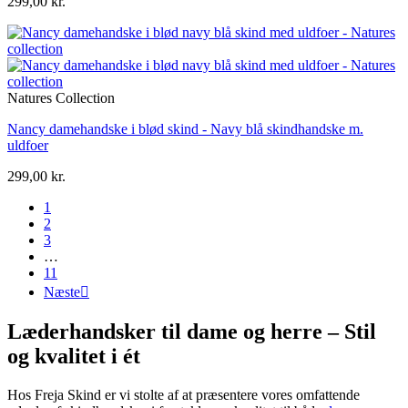
299,00 kr.
Natures Collection
Nancy damehandske i blød skind - Navy blå skindhandske m.
uldfoer
299,00 kr.
1
2
3
…
11
Næste

Læderhandsker til dame og herre – Stil
og kvalitet i ét
Hos Freja Skind er vi stolte af at præsentere vores omfattende