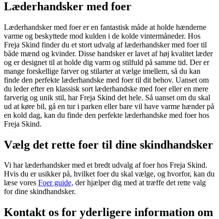
Læderhandsker med foer
Læderhandsker med foer er en fantastisk måde at holde hænderne
varme og beskyttede mod kulden i de kolde vintermåneder. Hos
Freja Skind finder du et stort udvalg af læderhandsker med foer til
både mænd og kvinder. Disse handsker er lavet af høj kvalitet læder
og er designet til at holde dig varm og stilfuld på samme tid. Der er
mange forskellige farver og stilarter at vælge imellem, så du kan
finde den perfekte læderhandske med foer til dit behov. Uanset om
du leder efter en klassisk sort læderhandske med foer eller en mere
farverig og unik stil, har Freja Skind det hele. Så uanset om du skal
ud at køre bil, gå en tur i parken eller bare vil have varme hænder på
en kold dag, kan du finde den perfekte læderhandske med foer hos
Freja Skind.
Vælg det rette foer til dine skindhandsker
Vi har læderhandsker med et bredt udvalg af foer hos Freja Skind.
Hvis du er usikker på, hvilket foer du skal vælge, og hvorfor, kan du
læse vores
Foer guide,
der hjælper dig med at træffe det rette valg
for dine skindhandsker.
Kontakt os for yderligere information om