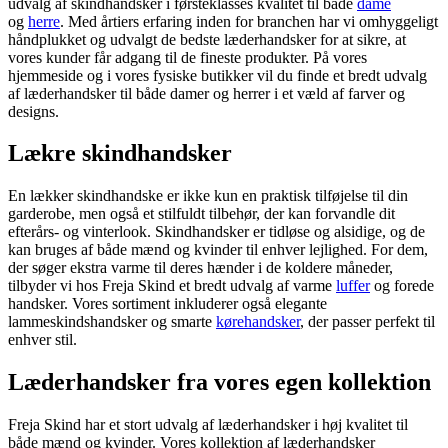
udvalg af skindhandsker i førsteklasses kvalitet til både
dame
og
herre
. Med årtiers erfaring inden for branchen har vi omhyggeligt
håndplukket og udvalgt de bedste læderhandsker for at sikre, at
vores kunder får adgang til de fineste produkter. På vores
hjemmeside og i vores fysiske butikker vil du finde et bredt udvalg
af læderhandsker til både damer og herrer i et væld af farver og
designs.
Lækre skindhandsker
En lækker skindhandske er ikke kun en praktisk tilføjelse til din
garderobe, men også et stilfuldt tilbehør, der kan forvandle dit
efterårs- og vinterlook. Skindhandsker er tidløse og alsidige, og de
kan bruges af både mænd og kvinder til enhver lejlighed. For dem,
der søger ekstra varme til deres hænder i de koldere måneder,
tilbyder vi hos Freja Skind et bredt udvalg af varme
luffer
og forede
handsker. Vores sortiment inkluderer også elegante
lammeskindshandsker og smarte
kørehandsker
, der passer perfekt til
enhver stil.
Læderhandsker fra vores egen kollektion
Freja Skind har et stort udvalg af læderhandsker i høj kvalitet til
både mænd og kvinder. Vores kollektion af læderhandsker