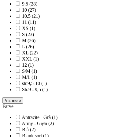
9,5
(28)
10
(27)
10,5
(21)
11
(11)
XS
(1)
S
(23)
M
(26)
L
(26)
XL
(22)
XXL
(1)
12
(1)
S/M
(1)
M/L
(1)
str.9,5-10
(1)
Str.9 - 9,5
(1)
Vis mere
Farve
Antracite - Grå
(1)
Army - Grøn
(2)
Blå
(2)
Blank sort
(1)