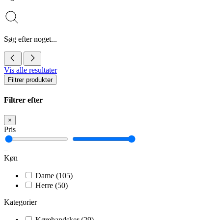
Søg efter noget...
Vis alle resultater
Filtrer produkter
Filtrer efter
×
Pris
–
Køn
Dame
(105)
Herre
(50)
Kategorier
Kørehandsker
(29)