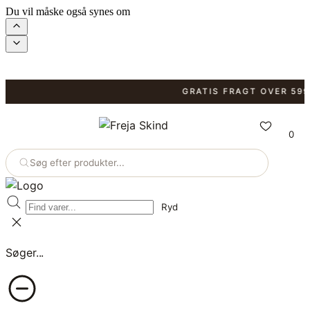
Du vil måske også synes om
GRATIS FRAGT OVER 599 KR
0
Søg efter produkter...
Ryd
Søger...