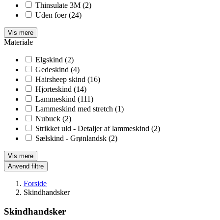
Thinsulate 3M
(2)
Uden foer
(24)
Vis mere
Materiale
Elgskind
(2)
Gedeskind
(4)
Hairsheep skind
(16)
Hjorteskind
(14)
Lammeskind
(111)
Lammeskind med stretch
(1)
Nubuck
(2)
Strikket uld - Detaljer af lammeskind
(2)
Sælskind - Grønlandsk
(2)
Vis mere
Anvend filtre
Forside
Skindhandsker
Skindhandsker