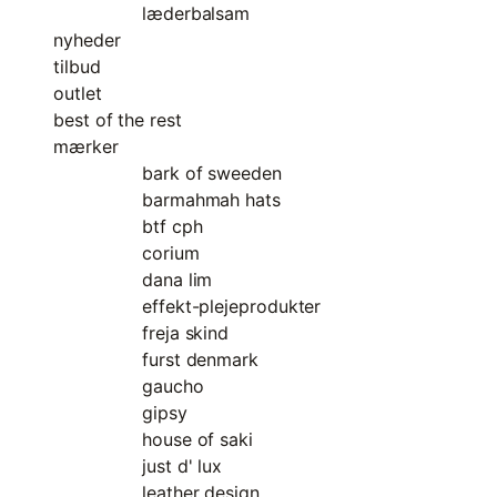
læderbalsam
nyheder
tilbud
outlet
best of the rest
mærker
bark of sweeden
barmahmah hats
btf cph
corium
dana lim
effekt-plejeprodukter
freja skind
furst denmark
gaucho
gipsy
house of saki
just d' lux
leather design