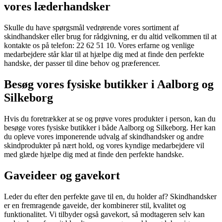
vores læderhandsker
Skulle du have spørgsmål vedrørende vores sortiment af
skindhandsker eller brug for rådgivning, er du altid velkommen til at
kontakte os på telefon: 22 62 51 10. Vores erfarne og venlige
medarbejdere står klar til at hjælpe dig med at finde den perfekte
handske, der passer til dine behov og præferencer.
Besøg vores fysiske butikker i Aalborg og
Silkeborg
Hvis du foretrækker at se og prøve vores produkter i person, kan du
besøge vores fysiske butikker i både Aalborg og Silkeborg. Her kan
du opleve vores imponerende udvalg af skindhandsker og andre
skindprodukter på nært hold, og vores kyndige medarbejdere vil
med glæde hjælpe dig med at finde den perfekte handske.
Gaveideer og gavekort
VIND
Gerty skuldertaske i
Leder du efter den perfekte gave til en, du holder af? Skindhandsker
brun læder fra Montana
er en fremragende gaveide, der kombinerer stil, kvalitet og
funktionalitet. Vi tilbyder også gavekort, så modtageren selv kan