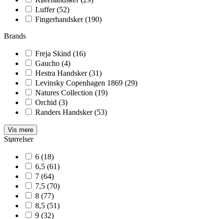
Luffer
(52)
Fingerhandsker
(190)
Brands
Freja Skind
(16)
Gaucho
(4)
Hestra Handsker
(31)
Levinsky Copenhagen 1869
(29)
Natures Collection
(19)
Orchid
(3)
Randers Handsker
(53)
Vis mere
Størrelser
6
(18)
6,5
(61)
7
(64)
7,5
(70)
8
(77)
8,5
(51)
9
(32)