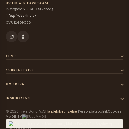
BUTIK & SHOWROOM
Tværgade 8 · 8600 Silkeborg
info@frejaskind.dk
CVR 12409036
SHOP
KUNDESERVICE
OM FREJA
INSPIRATION
© 2026 Freja Skind ApS
Handelsbetingelser
Persondatapolitik
Cookies
MADE BY