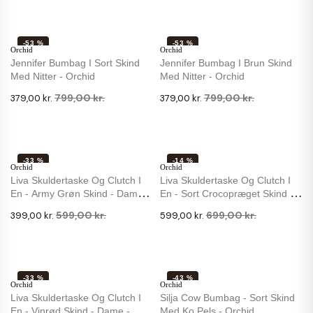
-53 %
-53 %
Orchid
Orchid
Jennifer Bumbag I Sort Skind
Jennifer Bumbag I Brun Skind
Med Nitter - Orchid
Med Nitter - Orchid
799,00 kr.
799,00 kr.
379,00 kr.
379,00 kr.
-33 %
-14 %
Orchid
Orchid
Liva Skuldertaske Og Clutch I
Liva Skuldertaske Og Clutch I
En - Army Grøn Skind - Dame
En - Sort Crocopræget Skind -
-...
Dame
599,00 kr.
699,00 kr.
399,00 kr.
599,00 kr.
-33 %
-43 %
Orchid
Orchid
Liva Skuldertaske Og Clutch I
Silja Cow Bumbag - Sort Skind
En - Vinrød Skind - Dame -
Med Ko Pels - Orchid