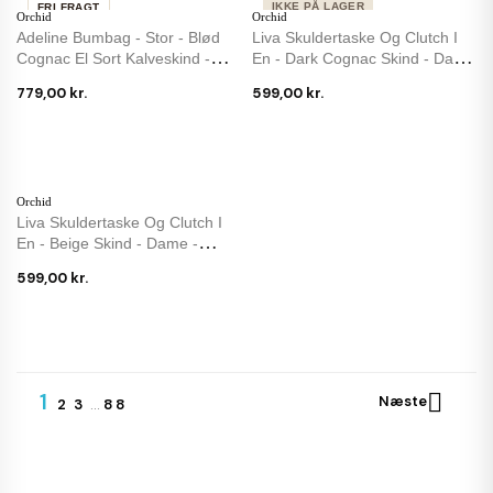
IKKE PÅ LAGER
FRI FRAGT
Orchid
Orchid
Adeline Bumbag - Stor - Blød
Liva Skuldertaske Og Clutch I
Cognac El Sort Kalveskind -
En - Dark Cognac Skind - Dame
Orchid
-...
779,00 kr.
599,00 kr.
Orchid
Liva Skuldertaske Og Clutch I
En - Beige Skind - Dame -
Orchid
599,00 kr.
1

Næste
2
3
…
88