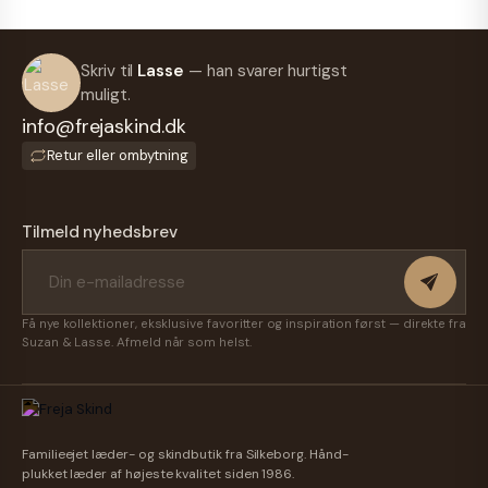
Skriv til
Lasse
— han svarer hurtigst
muligt.
info@frejaskind.dk
Retur eller ombytning
Tilmeld nyhedsbrev
Få nye kollektioner, eksklusive favoritter og inspiration først — direkte fra
Suzan & Lasse. Afmeld når som helst.
Familieejet læder- og skindbutik fra Silkeborg. Hånd-
plukket læder af højeste kvalitet siden 1986.