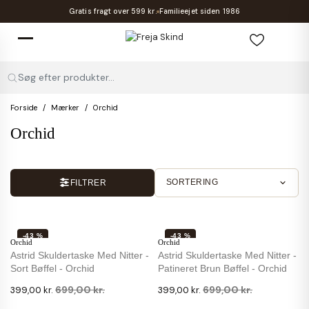
Gratis fragt over 599 kr.
Familieejet siden 1986
Søg efter produkter...
Forside
Mærker
Orchid
Orchid
SORTERING
FILTRER
-43 %
-43 %
Orchid
Orchid
Astrid Skuldertaske Med Nitter -
Astrid Skuldertaske Med Nitter -
Sort Bøffel - Orchid
Patineret Brun Bøffel - Orchid
699,00 kr.
699,00 kr.
399,00 kr.
399,00 kr.