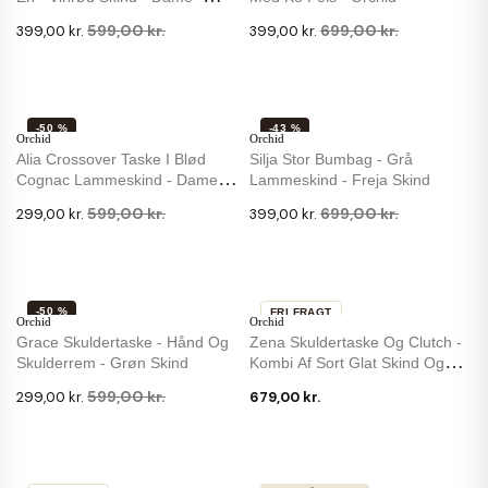
Orchid
599,00 kr.
699,00 kr.
399,00 kr.
399,00 kr.
-50 %
-43 %
Orchid
Orchid
IKKE PÅ LAGER
Alia Crossover Taske I Blød
Silja Stor Bumbag - Grå
Cognac Lammeskind - Dame -
Lammeskind - Freja Skind
Orchid
599,00 kr.
699,00 kr.
299,00 kr.
399,00 kr.
-50 %
FRI FRAGT
Orchid
Orchid
IKKE PÅ LAGER
Grace Skuldertaske - Hånd Og
Zena Skuldertaske Og Clutch -
Skulderrem - Grøn Skind
Kombi Af Sort Glat Skind Og
Ruskind
599,00 kr.
299,00 kr.
679,00 kr.