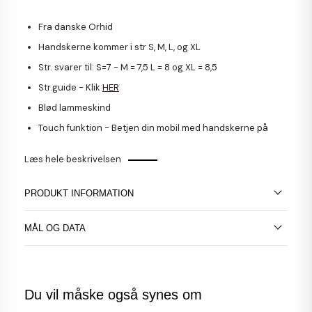
Fra danske Orhid
Handskerne kommer i str S, M, L, og XL
Str. svarer til:
S
=7 -
M
= 7,5
L
= 8 og
XL
= 8,5
Str.guide
- Klik
HER
Blød lammeskind
Touch funktion - Betjen din mobil med handskerne på
Læs hele beskrivelsen
PRODUKT INFORMATION
MÅL OG DATA
Du vil måske også synes om