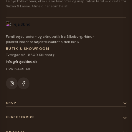
Få nye kollektioner, eksklusive favoritter og inspiration først — direkte fra
Suzan & Lasse. Afmeld når som helst.
Familieejet læder- og skindbutik fra Silkeborg. Hånd-
plukket læder af højeste kvalitet siden 1986.
BUTIK & SHOWROOM
Tværgade 8 · 8600 Silkeborg
info@frejaskind.dk
CVR 12409036
SHOP
KUNDESERVICE
OM FREJA