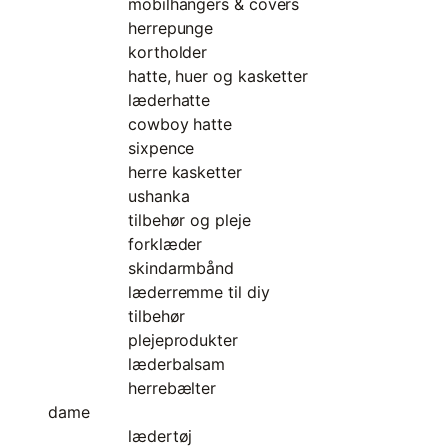
mobilhangers & covers
herrepunge
kortholder
hatte, huer og kasketter
læderhatte
cowboy hatte
sixpence
herre kasketter
ushanka
tilbehør og pleje
forklæder
skindarmbånd
læderremme til diy
tilbehør
plejeprodukter
læderbalsam
herrebælter
dame
lædertøj