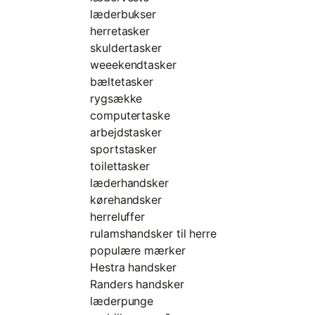
læderbukser
herretasker
skuldertasker
weeekendtasker
bæltetasker
rygsække
computertaske
arbejdstasker
sportstasker
toilettasker
læderhandsker
kørehandsker
herreluffer
rulamshandsker til herre
populære mærker
Hestra handsker
Randers handsker
læderpunge