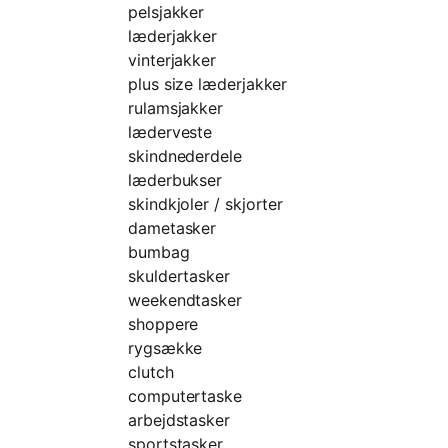
pelsjakker
læderjakker
vinterjakker
plus size læderjakker
rulamsjakker
læderveste
skindnederdele
læderbukser
skindkjoler / skjorter
dametasker
bumbag
skuldertasker
weekendtasker
shoppere
rygsække
clutch
computertaske
arbejdstasker
sportstasker