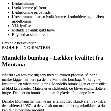
Lynlåslukning
Lynlåslomme på front
Lynlåslomme på bagside.
Hovedrummet har en lynlåslomme, kortholdere og en åben
mobillomme
Ykk lynlåse
Metaldele i antik guld farve
Regulerbar skulderrem
Læs hele beskrivelsen
PRODUKT INFORMATION
Mandello bumbag - Lækker kvalitet fra
Montana
Når du skal forkæle dig selv med et lækkert produkt, så bør du
måske kigge nærmere på denne Mandello bumbag. Virkelig høj
kvalitet til en yders rimelig pris. Mandello bumbaggen er fremstillet
af blød kalvelæder. Mateialer er slidstærkt, og bliver endnu flottere i
bruge. Dette er en bumbag du kan få glæde af i mange år ♥
Danske Montana har mange års erfaring med skindvarer. Faktisk er
de etableret i 1957, så de ved alt om materialer og teknikker, så du
kan få det perfekte produkt.