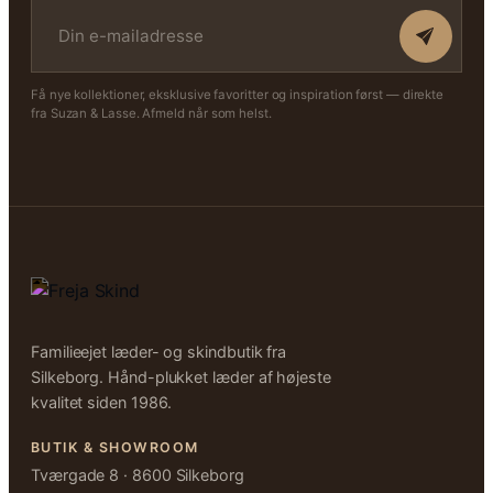
Få nye kollektioner, eksklusive favoritter og inspiration først — direkte
fra Suzan & Lasse. Afmeld når som helst.
Familieejet læder- og skindbutik fra
Silkeborg. Hånd-plukket læder af højeste
kvalitet siden 1986.
BUTIK & SHOWROOM
Tværgade 8 · 8600 Silkeborg