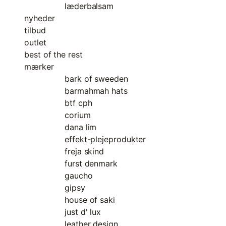
læderbalsam
nyheder
tilbud
outlet
best of the rest
mærker
bark of sweeden
barmahmah hats
btf cph
corium
dana lim
effekt-plejeprodukter
freja skind
furst denmark
gaucho
gipsy
house of saki
just d' lux
leather design