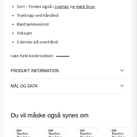
Sort - Findes også i
cognac
og
mørk brun
Trykknap ved håndled
Blød lammeskind
Stiksyet
3 denter på overhånd
Læs hele beskrivelsen
PRODUKT INFORMATION
MÅL OG DATA
Du vil måske også synes om
FRI
FRI
FRI
FRI
Randers
Randers
Randers
Randers
FRAGT
FRAGT
FRAGT
FRAGT