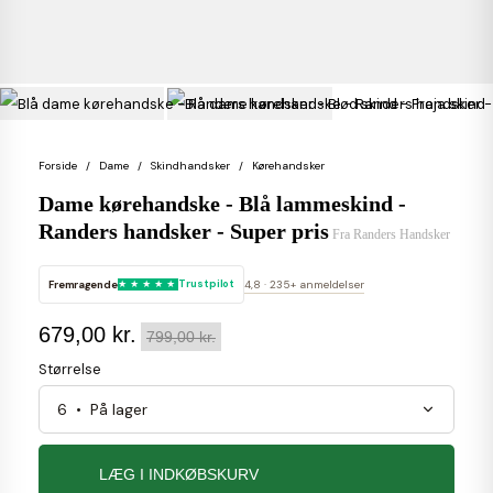
Forside
Dame
Skindhandsker
Kørehandsker
Dame kørehandske - Blå lammeskind -
Randers handsker - Super pris
Fra
Randers Handsker
Fremragende
Trustpilot
4,8 · 235+ anmeldelser
679,00 kr.
799,00 kr.
Størrelse
LÆG I INDKØBSKURV