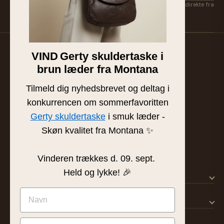
Få nye kollektioner, eksklusive favoritter og inspiration først — direkte fra
Suzan & Lasse. Afmeld når som helst.
VIND
Gerty skuldertaske i
Familieejet læder- og skindbutik fra Silkeborg. Hånd-
brun læder fra Montana
plukket læder af højeste kvalitet siden 1986.
BUTIK & SHOWROOM
Tilmeld dig nyhedsbrevet og deltag i
Tværgade 8 · 8600 Silkeborg
konkurrencen om sommerfavoritten
info@frejaskind.dk
Gerty skuldertaske
i smuk læder -
CVR 12409036
Skøn kvalitet fra Montana ✨
Vinderen trækkes d. 09. sept.
Held og lykke! 🎉
SHOP
KUNDESERVICE