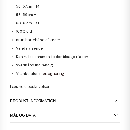
56-57cm =
M
58-59cm =
L
60-61cm =
XL
100% uld
Brun hattebånd af læder
Vandafvisende
Kan rulles sammen, folder tilbage i facon
Svedbånd indvendig
Vi anbefaler
imprægnering
Læs hele beskrivelsen
PRODUKT INFORMATION
MÅL OG DATA