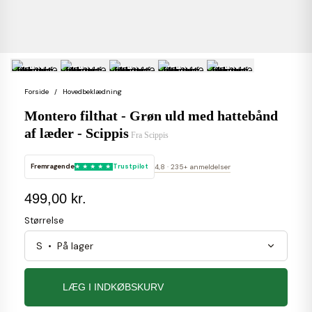
Forside
Hovedbeklædning
Montero filthat - Grøn uld med hattebånd
af læder - Scippis
Fra
Scippis
Fremragende
Trustpilot
4,8 · 235+ anmeldelser
499,00 kr.
Størrelse
LÆG I INDKØBSKURV