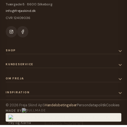
Tværgade 8 · 8600 Silkeborg
info@frejaskind.dk
CVR 12409036
SHOP
KUNDESERVICE
OM FREJA
INSPIRATION
© 2026 Freja Skind ApS
Handelsbetingelser
Persondatapolitik
Cookies
MADE BY
Freja Skind