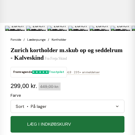
Forside
Læderpunge
Kortholder
Zurich kortholder m.skub op og seddelrum
- Kalveskind
Fra
Freja Skind
Fremragende
Trustpilot
4,8 · 235+ anmeldelser
299,00 kr.
449,00 kr.
Farve
LÆG I INDKØBSKURV