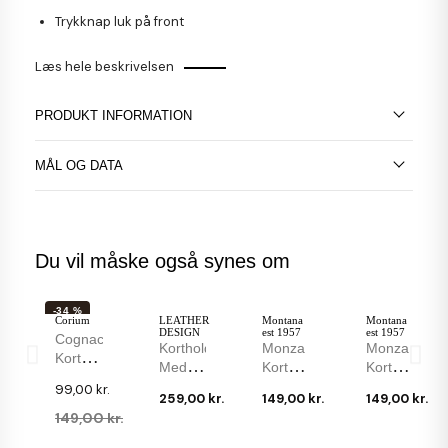
Trykknap luk på front
Læs hele beskrivelsen
PRODUKT INFORMATION
MÅL OG DATA
Du vil måske også synes om
-34 %
Corium
LEATHER
Montana
Montana
DESIGN
est 1957
est 1957
Cognac
Kortholder
Monza
Monza
Kortholder
Med
Kortholder
Kortholder
Fra
Skub
Til 7
Til 7
99,00 kr.
Corium
259,00 kr.
149,00 kr.
149,00 kr.
Op -
Kort -
Kort -
- 4 Kort
149,00 kr.
Alucase
Cognac
Sort
Og
I Brun
Bøffellæder
Bøffellæder