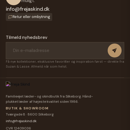
muligt.
Cap-
Cap -
Cap -
Cap -
info@frejaskind.dk
Herre -
Herre -
Unisex
Camel
150,00 kr.
150,00 kr.
150,00 kr.
150,00 kr.
Oliven
Mørk
- Sort
Farve -
Retur eller ombytning
Grøn -
Brun -
Ruskind
Dame -
Freja
Freja
- Freja
Freja
Skind
Skind
Skind
Skind
Tilmeld nyhedsbrev
Få nye kollektioner, eksklusive favoritter og inspiration først — direkte fra
Suzan & Lasse. Afmeld når som helst.
Familieejet læder- og skindbutik fra Silkeborg. Hånd-
plukket læder af højeste kvalitet siden 1986.
BUTIK & SHOWROOM
Tværgade 8 · 8600 Silkeborg
info@frejaskind.dk
CVR 12409036