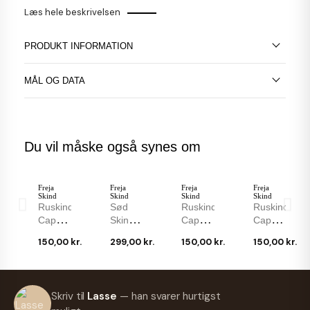
Læs hele beskrivelsen
PRODUKT INFORMATION
MÅL OG DATA
Du vil måske også synes om
Freja
Freja
Freja
Freja
Skind
Skind
Skind
Skind
Ruskinds
Sød
Ruskinds
Ruskinds
Cap -
Skindhat
Cap -
Cap -
Camel
I Sort
Herre -
Lys
150,00 kr.
299,00 kr.
150,00 kr.
150,00 kr.
- Herre
Lammeskind
Turkis
Sand -
- Freja
-
Ruskinds
Herre -
Skind
Enkelt
Cap -
Freja
Design
Freja
Skind
Freja
Freja
Freja
Freja
Skriv til
Lasse
— han svarer hurtigst
Skind
Skind
Skind
Skind
Skind
Ruskinds
Ruskinds
Ruskinds
Ruskinds