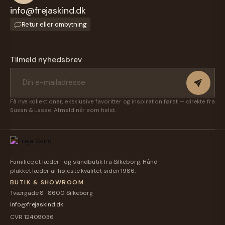
Cap-
Cap -
Cap -
Cap -
info@frejaskind.dk
Herre -
Herre -
Camel
Dame -
150,00 kr.
150,00 kr.
150,00 kr.
150,00 kr.
Oliven
Mørk
Farve -
Mørk
Retur eller ombytning
Grøn -
Brun -
Dame -
Brun
Freja
Freja
Freja
Ruskind
Skind
Skind
Skind
- Freja
Tilmeld nyhedsbrev
Skind
Få nye kollektioner, eksklusive favoritter og inspiration først — direkte fra
Suzan & Lasse. Afmeld når som helst.
Familieejet læder- og skindbutik fra Silkeborg. Hånd-
plukket læder af højeste kvalitet siden 1986.
BUTIK & SHOWROOM
Tværgade 8 · 8600 Silkeborg
info@frejaskind.dk
CVR 12409036