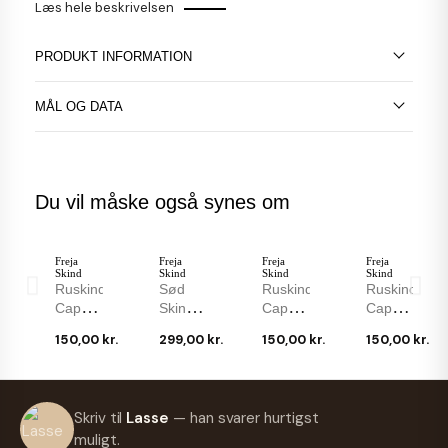
Læs hele beskrivelsen
PRODUKT INFORMATION
MÅL OG DATA
Du vil måske også synes om
Freja
Freja
Freja
Freja
Skind
Skind
Skind
Skind
Ruskinds
Sød
Ruskinds
Ruskinds
Cap -
Skindhat
Cap -
Cap -
Camel
I Sort
Herre -
Lys
150,00 kr.
299,00 kr.
150,00 kr.
150,00 kr.
- Herre
Lammeskind
Turkis
Sand -
- Freja
-
Ruskinds
Herre -
Skind
Enkelt
Cap -
Freja
Design
Freja
Skind
Freja
Freja
Freja
Freja
Skriv til
Lasse
— han svarer hurtigst
Skind
Skind
Skind
Skind
Skind
Ruskinds
Ruskinds
Ruskinds
Ruskinds
muligt.