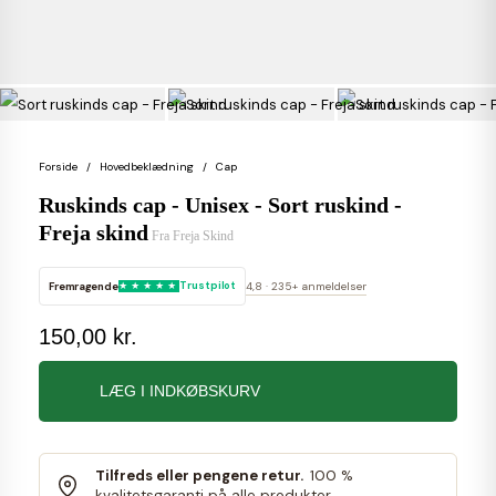
Forside
Hovedbeklædning
Cap
Ruskinds cap - Unisex - Sort ruskind -
Freja skind
Fra
Freja Skind
Fremragende
Trustpilot
4,8 · 235+ anmeldelser
150,00 kr.
LÆG I INDKØBSKURV
Tilfreds eller pengene retur.
100 %
kvalitetsgaranti på alle produkter.