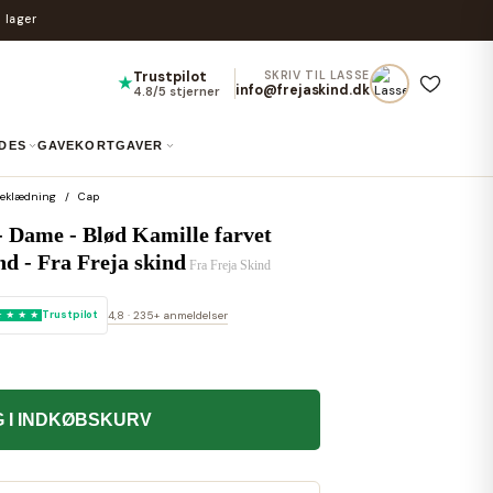
 lager
Trustpilot
SKRIV TIL LASSE
★
info@frejaskind.dk
4.8/5 stjerner
IDES
GAVEKORT
GAVER
eklædning
Cap
- Dame - Blød Kamille farvet
d - Fra Freja skind
Fra
Freja Skind
Trustpilot
4,8 · 235+ anmeldelser
 I INDKØBSKURV