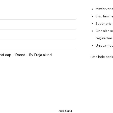
Mix farver 
Blød lamm
Super pris
One size sv
regulerbar
Unisex mod
ind cap - Dame - By Freja skind
Læs hele besk
Freja Skind