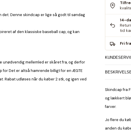
Tilfr
kvalit
om det. Denne skindcap er lige så godt til søndag
14-da
Retur
tid k
spireret af den klassiske baseball cap, og kan
Fri fr
KUNDESERVI
lle unødvendig mellemled er skåret fra, og derfor
ap for Det er altså hamrende billigt for en ÆGTE
BESKRIVELS
t. Rabat udløses når du køber 2 stk, og igen ved
Skindcap fra F
og lækkert blø
farver.
Jo flere du kø
anden du køber