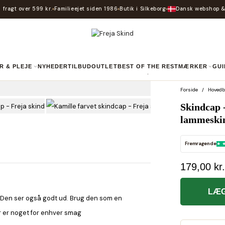
 fragt over 599 kr.
Familieejet siden 1986
Butik i Silkeborg
Dansk webshop &
R & PLEJE
NYHEDER
TILBUD
OUTLET
BEST OF THE REST
MÆRKER
GU
Forside
Hovedb
Skindcap 
lammeskin
Fremragende
179,00 kr.
LÆG
r. Den ser også godt ud. Brug den som en
 Der er noget for enhver smag