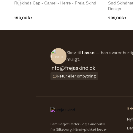
Ruskinds Cap - Camel - Herre - Freja Skind
Sød Skindhat
Design
150,00 kr.
299,00 kr.
Freja Skind
Freja Skind
Ruskinds Cap- Herre - Oliven Grøn - Freja
Ruskinds Cap
Skind
Skind
Skriv til
Lasse
— han svarer hurti
150,00 kr.
150,00 kr.
muligt.
info@frejaskind.dk
Retur eller ombytning
SH
Ny
Familieejet læder- og skindbutik
Da
fra Silkeborg. Hånd-plukket læder