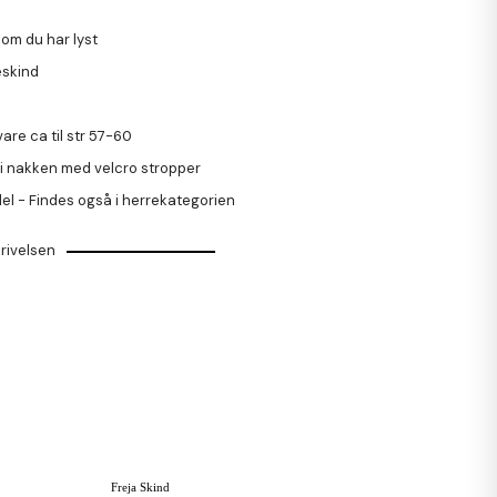
som du har lyst
eskind
are ca til str 57-60
 i nakken med velcro stropper
el - Findes også i herrekategorien
rivelsen
Freja Skind