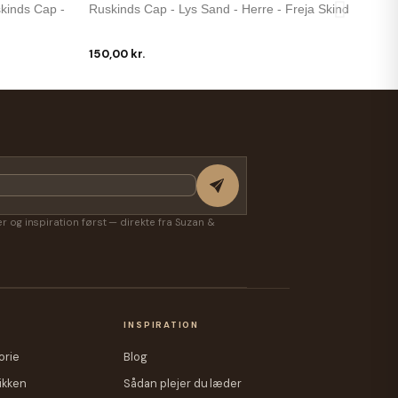
skinds Cap -
Ruskinds Cap - Lys Sand - Herre - Freja Skind
150,00 kr.
Freja Skind
ind - Freja
Ruskinds Cap - Camel Farve - Dame - Freja
Skind
150,00 kr.
ter og inspiration først — direkte fra Suzan &
A
INSPIRATION
orie
Blog
ikken
Sådan plejer du læder