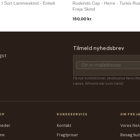
 I Sort Lammeskind - Enkelt
Ruskinds Cap - Herre - Turkis Ru
Freja Skind
150,00 kr.
Freja Skind
 - Herre - Mørk Brun - Freja
Ruskinds Cap - Unisex - Sort Rusk
Tilmeld nyhedsbrev
Skind
gst
150,00 kr.
Få nye kollektioner, eksklusive favorit
Lasse. Afmeld når som helst.
OP
KUNDESERVICE
OM FREJ
heder
Kontakt
Vores hist
me
Fragtpriser
Besøg but