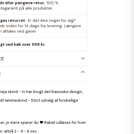
eds eller pengene retur.
100 %
etsgaranti på alle produkter.
ges returret.
Er det ikke noget for dig?
nér inden for 14 dage fra levering. Længere
an aftales ved gaver
agt ved køb over 599 kr.
CE
E
reja skind - Vi har brugt det klassiske design,
dt lammeskind - Stort udvalg af forskellige
ber, jo mere sparer du ♥ Rabat udløses for hver
, altså 2 - 4 - 6 osv.