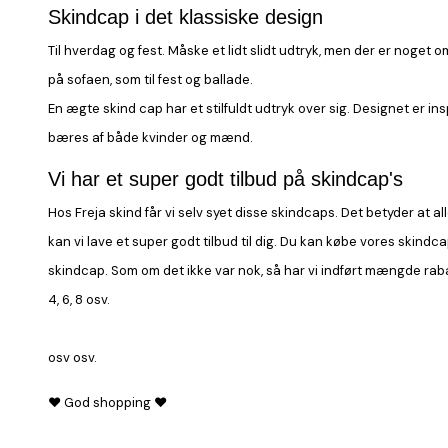
Skindcap i det klassiske design
Til hverdag og fest. Måske et lidt slidt udtryk, men der er noget 
på sofaen, som til fest og ballade.
En ægte
skind cap
har et stilfuldt udtryk over sig. Designet er in
bæres af både kvinder og mænd.
Vi har et super godt tilbud på skindcap's
Hos Freja skind får vi selv syet disse skindcaps. Det betyder at a
kan vi lave et super godt tilbud til dig. Du kan købe vores skindc
skindcap. Som om det ikke var nok, så har vi indført mængde raba
4, 6, 8 osv.
osv osv.
♥ God shopping ♥