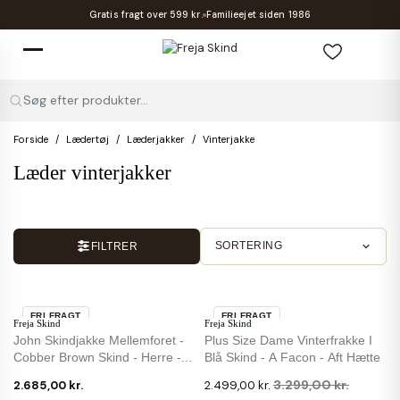
Gratis fragt over 599 kr.
Familieejet siden 1986
Søg efter produkter...
Forside
Lædertøj
Læderjakker
Vinterjakke
Læder vinterjakker
SORTERING
FILTRER
FRI FRAGT
FRI FRAGT
Freja Skind
Freja Skind
-24 %
John Skindjakke Mellemforet -
Plus Size Dame Vinterfrakke I
Cobber Brown Skind - Herre -...
Blå Skind - A Facon - Aft Hætte
3.299,00 kr.
2.685,00 kr.
2.499,00 kr.