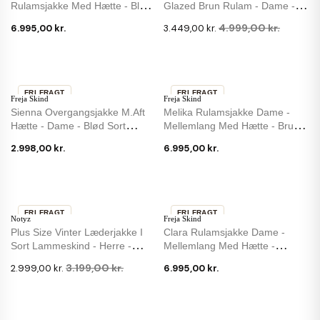
Rulamsjakke Med Hætte - Blød
Glazed Brun Rulam - Dame -
Sort Rulam
Freja...
4.999,00 kr.
6.995,00 kr.
3.449,00 kr.
FRI FRAGT
FRI FRAGT
Freja Skind
Freja Skind
Sienna Overgangsjakke M.aft
Melika Rulamsjakke Dame -
Hætte - Dame - Blød Sort
Mellemlang Med Hætte - Brun
Lammeskind
Rulam
2.998,00 kr.
6.995,00 kr.
FRI FRAGT
FRI FRAGT
Notyz
Freja Skind
-6 %
Plus Size Vinter Læderjakke I
Clara Rulamsjakke Dame -
Sort Lammeskind - Herre -
Mellemlang Med Hætte -
Notyz
Blødeste Rulam
3.199,00 kr.
2.999,00 kr.
6.995,00 kr.