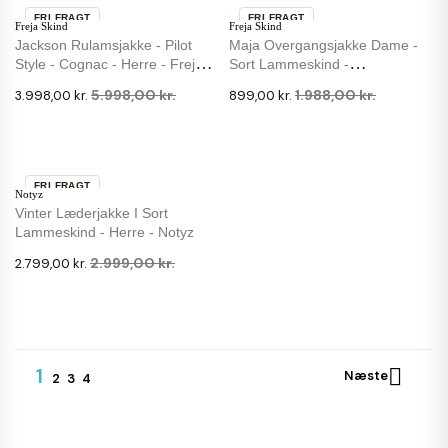
FRI FRAGT
FRI FRAGT
Freja Skind
Freja Skind
-33 %
-55 %
Jackson Rulamsjakke - Pilot
Maja Overgangsjakke Dame -
Style - Cognac - Herre - Freja
Sort Lammeskind -
Skind
Rulamskrave
5.998,00 kr.
1.988,00 kr.
3.998,00 kr.
899,00 kr.
FRI FRAGT
Notyz
-7 %
Vinter Læderjakke I Sort
Lammeskind - Herre - Notyz
2.999,00 kr.
2.799,00 kr.
1

Næste
2
3
4