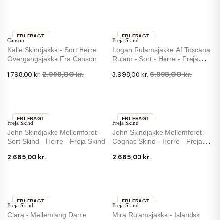
FRI FRAGT
FRI FRAGT
Canson
Freja Skind
-40 %
-43 %
Kalle Skindjakke - Sort Herre
Logan Rulamsjakke Af Toscana
Overgangsjakke Fra Canson
Rulam - Sort - Herre - Freja
Skind
2.998,00 kr.
6.998,00 kr.
1.798,00 kr.
3.998,00 kr.
FRI FRAGT
FRI FRAGT
Freja Skind
Freja Skind
John Skindjakke Mellemforet -
John Skindjakke Mellemforet -
Sort Skind - Herre - Freja Skind
Cognac Skind - Herre - Freja
Skind
2.685,00 kr.
2.685,00 kr.
FRI FRAGT
FRI FRAGT
Freja Skind
Freja Skind
-31 %
Clara - Mellemlang Dame
Mira Rulamsjakke - Islandsk