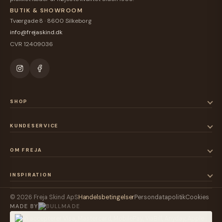
BUTIK & SHOWROOM
Tværgade 8 · 8600 Silkeborg
info@frejaskind.dk
CVR 12409036
SHOP
KUNDESERVICE
OM FREJA
INSPIRATION
© 2026 Freja Skind ApS
Handelsbetingelser
Persondatapolitik
Cookies
MADE BY