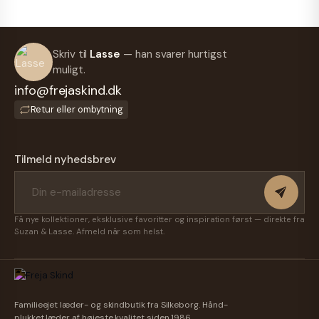
Skriv til
Lasse
— han svarer hurtigst
muligt.
info@frejaskind.dk
Retur eller ombytning
Tilmeld nyhedsbrev
Få nye kollektioner, eksklusive favoritter og inspiration først — direkte fra
Suzan & Lasse. Afmeld når som helst.
Familieejet læder- og skindbutik fra Silkeborg. Hånd-
plukket læder af højeste kvalitet siden 1986.