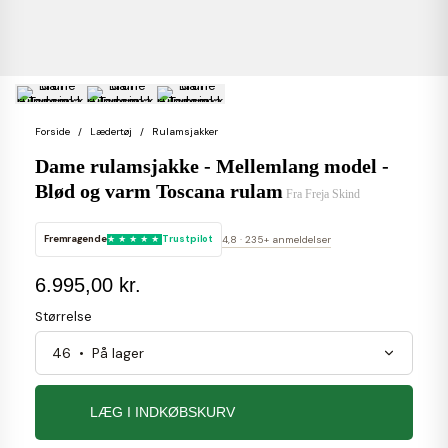
Forside
Lædertøj
Rulamsjakker
Dame rulamsjakke - Mellemlang model -
Blød og varm Toscana rulam
Fra
Freja Skind
Fremragende
Trustpilot
4,8 · 235+ anmeldelser
6.995,00 kr.
Størrelse
LÆG I INDKØBSKURV