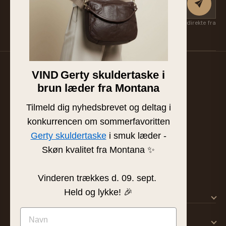
Få nye kollektioner, eksklusive favoritter og inspiration først — direkte fra
Suzan & Lasse. Afmeld når som helst.
VIND
Gerty skuldertaske i
Familieejet læder- og skindbutik fra Silkeborg. Hånd-
brun læder fra Montana
plukket læder af højeste kvalitet siden 1986.
BUTIK & SHOWROOM
Tilmeld dig nyhedsbrevet og deltag i
Tværgade 8 · 8600 Silkeborg
konkurrencen om sommerfavoritten
info@frejaskind.dk
Gerty skuldertaske
i smuk læder -
CVR 12409036
Skøn kvalitet fra Montana ✨
Vinderen trækkes d. 09. sept.
Held og lykke! 🎉
SHOP
KUNDESERVICE