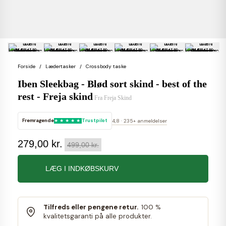
Forside
Lædertasker
Crossbody taske
Iben Sleekbag - Blød sort skind - best of the
rest - Freja skind
Fra
Freja Skind
Fremragende
Trustpilot
4,8 · 235+ anmeldelser
279,00 kr.
499,00 kr.
LÆG I INDKØBSKURV
Tilfreds eller pengene retur.
100 %
kvalitetsgaranti på alle produkter.