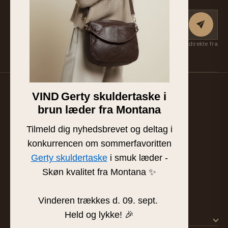
Tilmeld nyhedsbrev
Taske...
Få nye kollektioner, eksklusive favoritter og inspiration først — direkte fra
Suzan & Lasse. Afmeld når som helst.
VIND
Gerty skuldertaske i
Familieejet læder- og skindbutik fra Silkeborg. Hånd-
brun læder fra Montana
plukket læder af højeste kvalitet siden 1986.
BUTIK & SHOWROOM
Tilmeld dig nyhedsbrevet og deltag i
Tværgade 8 · 8600 Silkeborg
konkurrencen om sommerfavoritten
info@frejaskind.dk
Gerty skuldertaske
i smuk læder -
CVR 12409036
Skøn kvalitet fra Montana ✨
Vinderen trækkes d. 09. sept.
Held og lykke! 🎉
SHOP