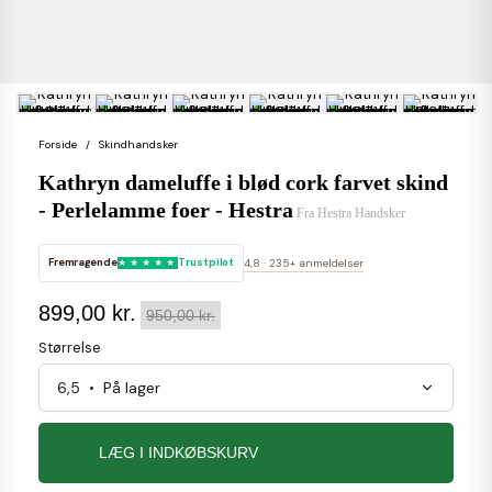
Forside
Skindhandsker
Kathryn dameluffe i blød cork farvet skind
- Perlelamme foer - Hestra
Fra
Hestra Handsker
Fremragende
Trustpilot
4,8 · 235+ anmeldelser
899,00 kr.
950,00 kr.
Størrelse
LÆG I INDKØBSKURV