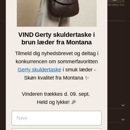
Få nye kollektioner, eksklusive favoritter og inspiration først — direkte fra
Suzan & Lasse. Afmeld når som helst.
VIND
Gerty skuldertaske i
Familieejet læder- og skindbutik fra Silkeborg. Hånd-
brun læder fra Montana
plukket læder af højeste kvalitet siden 1986.
BUTIK & SHOWROOM
Tilmeld dig nyhedsbrevet og deltag i
Tværgade 8 · 8600 Silkeborg
konkurrencen om sommerfavoritten
info@frejaskind.dk
Gerty skuldertaske
i smuk læder -
CVR 12409036
Skøn kvalitet fra Montana ✨
Vinderen trækkes d. 09. sept.
Held og lykke! 🎉
SHOP
KUNDESERVICE