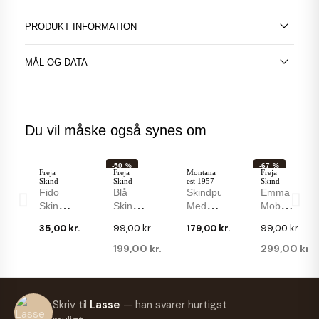
PRODUKT INFORMATION
MÅL OG DATA
Du vil måske også synes om
-50 %
-67 %
Freja
Freja
Montana
Freja
Skind
Skind
est 1957
Skind
Fido
Blå
Skindpung
Emma
Skindpung
Skindpung
Med
Mobilpung
-
Med
Metalspænde
Til
35,00 kr.
99,00 kr.
179,00 kr.
99,00 kr.
Perfekt
Lynlås
- Dame
Store
Til
I
- Sort
Mobiler
199,00 kr.
299,00 kr.
Lommen
Crocopræget
Kalveskind
- 13
- Plads
Ruskind
-
Kort -
Til
Montana
Mønt
-50 %
Treats
Montana
Montana
Montana
Kort,
Og
Skriv til
Lasse
— han svarer hurtigst
est 1957
est 1957
est 1957
Daisy -
Mønt,
Seddelrum
Monza
Monza
Bruce