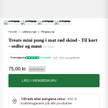
Forside
Læderpunge
Pengepung
Treats mini pung i mat rød skind - Til kort
- sedler og mønt
Fra
Treats
Fremragende
Trustpilot
4,8 · 235+ anmeldelser
75,00 kr.
119,00 kr.
LÆG I INDKØBSKURV
Tilfreds eller pengene retur.
100 %
kvalitetsgaranti på alle produkter.