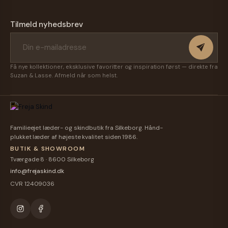
-
Originale
Skind -
Skind -
Randers
-
Hestra
Hestra
Tilmeld nyhedsbrev
Handsker
Randers
Handsker
Få nye kollektioner, eksklusive favoritter og inspiration først — direkte fra
Suzan & Lasse. Afmeld når som helst.
Familieejet læder- og skindbutik fra Silkeborg. Hånd-
plukket læder af højeste kvalitet siden 1986.
BUTIK & SHOWROOM
Tværgade 8 · 8600 Silkeborg
info@frejaskind.dk
CVR 12409036