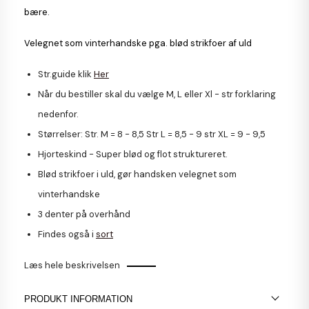
bære.
Velegnet som vinterhandske pga. blød strikfoer af uld
Str.guide klik
Her
Når du bestiller skal du vælge M, L eller Xl - str forklaring
nedenfor.
Størrelser
:
Str
.
M
= 8 - 8,5
Str
L
= 8,5 - 9
str
XL
= 9 - 9,5
Hjorteskind - Super blød og flot struktureret.
Blød strikfoer i uld, gør handsken velegnet som
vinterhandske
3 denter på overhånd
Findes også i
sort
Læs hele beskrivelsen
PRODUKT INFORMATION