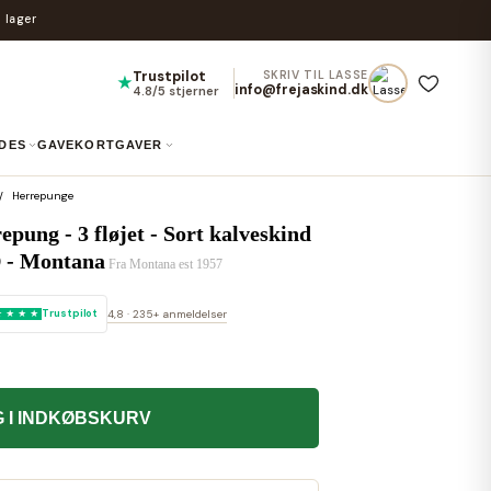
 lager
Trustpilot
SKRIV TIL LASSE
★
info@frejaskind.dk
4.8/5 stjerner
IDES
GAVEKORT
GAVER
Herrepunge
epung - 3 fløjet - Sort kalveskind
 - Montana
Fra
Montana est 1957
Trustpilot
4,8 · 235+ anmeldelser
 I INDKØBSKURV