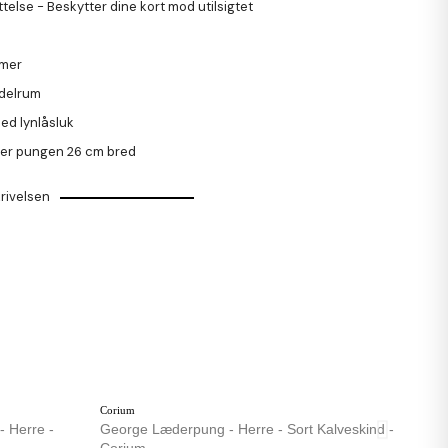
ttelse
- Beskytter dine kort mod utilsigtet
mmer
ddelrum
d lynlåsluk
 er pungen 26 cm bred
rivelsen
Corium
- Herre -
George Læderpung - Herre - Sort Kalveskind -
Corium