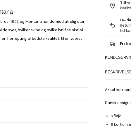
Tilfr
kvalit
ntana
14-da
eret i 1957, og Montana har dermed utrolig stor
Retur
e syes, hvilket skind og hvilke lynlåse skal vi
tid k
 en herrepung af bedste kvalitet, til en yderst
Fri fr
KUNDESERVI
BESKRIVELS
Aksel herrepun
Dansk design f
3 fløje
6 kortlomm