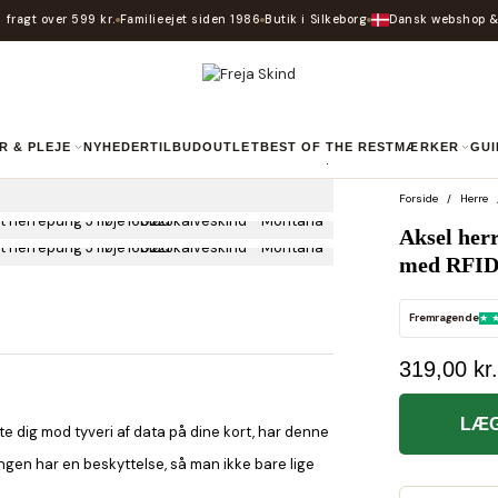
 fragt over 599 kr.
Familieejet siden 1986
Butik i Silkeborg
Dansk webshop &
R & PLEJE
NYHEDER
TILBUD
OUTLET
BEST OF THE REST
MÆRKER
GU
Forside
Herre
Aksel herr
med RFID
Fremragende
319,00 kr.
LÆG
tte dig mod tyveri af data på dine kort, har denne
ngen har en beskyttelse, så man ikke bare lige