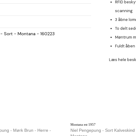
RFID besky
scanning
3 åbne lo
To delt se
 - Sort - Montana - 160223
Møntrum me
Fuldt åben
Læs hele besk
Montana est 1957
n - Herre -
Niel Pengepung - Sort Kalveskind 
Montana