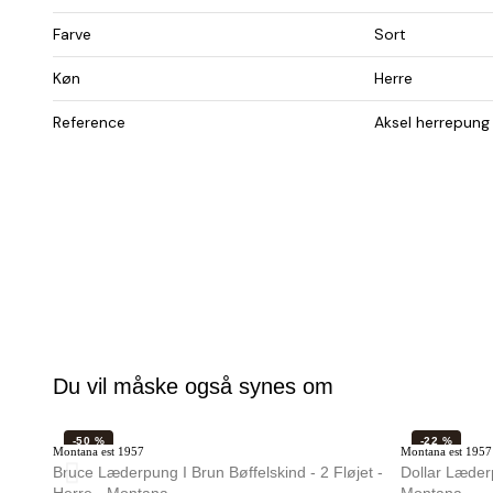
Farve
Sort
Køn
Herre
Reference
Aksel herrepung
Du vil måske også synes om
-50 %
-22 %
Montana est 1957
Montana est 1957
Bruce Læderpung I Brun Bøffelskind - 2 Fløjet -
Dollar Læderpung - Mørk Bru
Herre - Montana
Montana