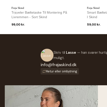
Freja Skind
Freja Skind
Traveler Bæltetaske Til Montering På
Smart Bælteta
Livremmen - Sort Skind
I Skind
99,00 kr.
59,00 kr.
-44 %
IKKE PÅ LA
Freja Skind
Treats
Iben Sleekbag - Blød Skind - Vælg Farve -
Aya Bumbag 
Freja Skind
Treats
Skriv til
Lasse
— han svarer hurti
499,00 kr.
279,00 kr.
599,00 kr.
muligt.
info@frejaskind.dk
Retur eller ombytning
SH
Ny