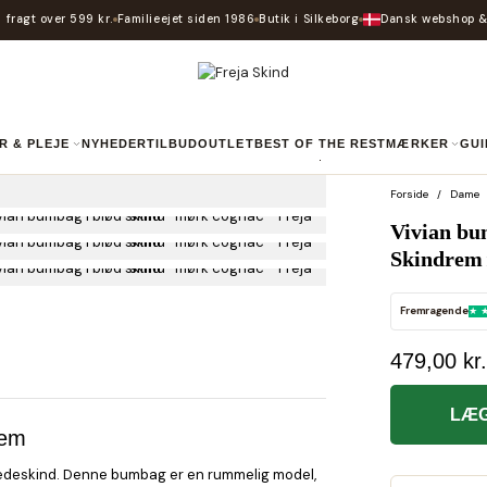
 fragt over 599 kr.
Familieejet siden 1986
Butik i Silkeborg
Dansk webshop &
R & PLEJE
NYHEDER
TILBUD
OUTLET
BEST OF THE REST
MÆRKER
GU
Forside
Dame
Vivian bu
Skindrem
Fremragende
479,00 kr.
LÆG
rem
 gedeskind. Denne bumbag er en rummelig model,