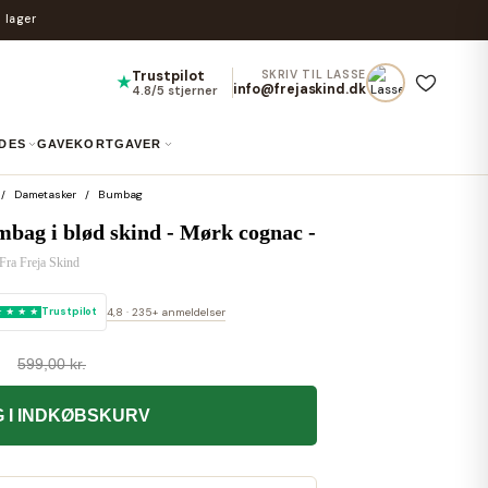
 lager
Trustpilot
SKRIV TIL LASSE
★
info@frejaskind.dk
4.8/5 stjerner
IDES
GAVEKORT
GAVER
Dametasker
Bumbag
mbag i blød skind - Mørk cognac -
Fra
Freja Skind
Trustpilot
4,8 · 235+ anmeldelser
599,00 kr.
 I INDKØBSKURV