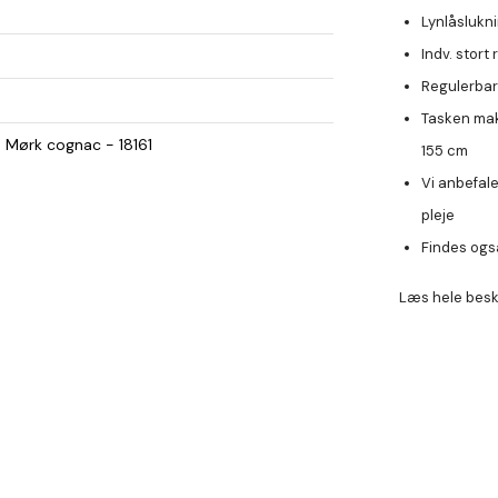
Lynlåslukni
Indv. stor
Regulerbar 
Tasken mak
 Mørk cognac - 18161
155 cm
Vi anbefal
pleje
Findes ogs
Læs hele besk