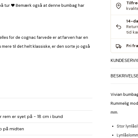
Tilfr
al på tur ♥ Bemærk også at denne bumbag har
kvalit
14-da
Retur
tid k
ælles for de cognac farvede er at farven har en
Fri fr
ere til det helt klassiske, er den sorte jo også
KUNDESERVI
BESKRIVELS
Vivian bumbag
Rummelig model
mm.
r rem er syet på - 18 cm i bund
Stor lynlå
op på midten
Lynlåslomm