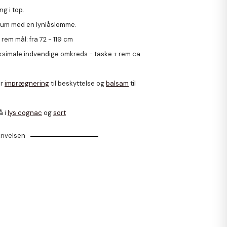
ng i top.
t rum med en lynlåslomme.
rem mål: fra 72 - 119 cm
simale indvendige omkreds - taske + rem ca
er
imprægnering
til beskyttelse og
balsam
til
å i
lys cognac
og
sort
rivelsen