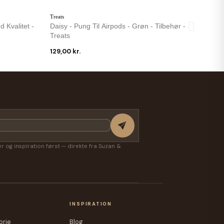
Treats
Daisy - Pung Til Airpods - Grøn - Tilbehør -
Treats
129,00 kr.
-17 %
Freja Skind
 Også Bælte
Tilde Bumbag I Blød Kalveskind - Vælg Farve -
Freja Skind
599,00 kr.
499,00 kr.
ter og inspiration først — direkte fra Suzan &
A
INSPIRATION
orie
Blog