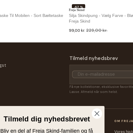
-57 %
Freja Skind
ske Til Mobilen - Sort Bæltetaske
Silja Skindpung - Vælg Farve - Blød Kvalitet -
Freja Skind
229,00 kr.
99,00 kr.
GER
-45 %
Montana est 1957
I Cognac Kalveskind Fra Danske
Almo Crossovertaske - Sort - Kan
Tilmeld nyhedsbrev
Monteres - Montana
gst
449,00 kr.
249,00 kr.
Få nye kollektioner, eksklusive favorit
Lasse. Afmeld når som helst.
Tilmeld dig nyhedsbrevet
OP
KUNDESERVICE
OM FREJ
Bliv en del af Freja Skind-familien og få
heder
Kontakt
Vores hist