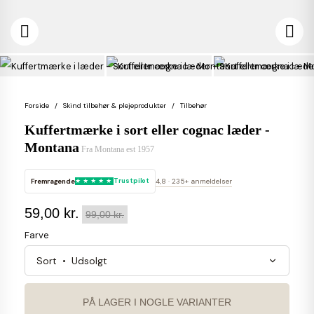


Forside
Skind tilbehør & plejeprodukter
Tilbehør
Kuffertmærke i sort eller cognac læder -
Montana
Fra
Montana est 1957
Fremragende
Trustpilot
4,8 · 235+ anmeldelser
59,00 kr.
99,00 kr.
Farve
PÅ LAGER I NOGLE VARIANTER