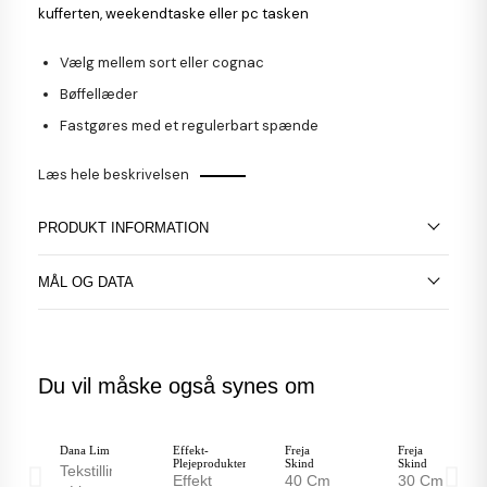
kufferten, weekendtaske eller pc tasken
Vælg mellem sort eller cognac
Bøffellæder
Fastgøres med et regulerbart spænde
Læs hele beskrivelsen
PRODUKT INFORMATION
MÅL OG DATA
Du vil måske også synes om
Dana Lim
Effekt-
Freja
Freja
Plejeprodukter
Skind
Skind
Tekstillim
Effekt
40 Cm
30 Cm