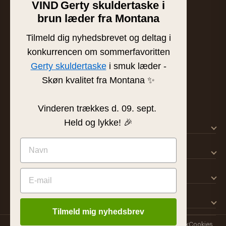
VIND
Gerty skuldertaske i
Familieejet læder- og skindbutik fra Silkeborg. Hånd-
brun læder fra Montana
plukket læder af højeste kvalitet siden 1986.
BUTIK & SHOWROOM
Tilmeld dig nyhedsbrevet og deltag i
Tværgade 8 · 8600 Silkeborg
konkurrencen om sommerfavoritten
info@frejaskind.dk
Gerty skuldertaske
i smuk læder -
CVR 12409036
Skøn kvalitet fra Montana ✨
Vinderen trækkes d. 09. sept.
Held og lykke! 🎉
SHOP
KUNDESERVICE
OM FREJA
INSPIRATION
Tilmeld mig nyhedsbrev
© 2026 Freja Skind ApS
Handelsbetingelser
Persondatapolitik
Cookies