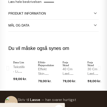
Læs hele beskrivelsen
PRODUKT INFORMATION
MÅL OG DATA
Du vil måske også synes om
Dana Lim
Effekt-
Freja
Freja
Plejeprodukter
Skind
Skind
Tekstillim
Effekt
40 Cm
30 Cm
- Limer
Skindvask
Læder
Læder
Læder
200 Ml
Knag
Knag
59,00 kr.
Og
79,00 kr.
79,00 kr.
59,00 kr.
- Effekt
Med
Med
Tekstiler
Skindvask
Knaplukning.
Knaplukning.
Dana
Plejer
Stroppen
Stroppen
Lim
FRI
Og
Er
Er
Orchid
Orchid
Freja
Freja
FRAGT
327 40
Skriv til
Lasse
— han svarer hurtigst
Renser...
29mm
Skind
29mm
Skind
Imprægnering
Stort
Ml.
-25 %
Stor
Sort
muligt.
Bred
Bred
300 Ml
Mink