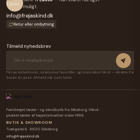
Skind
Skind
Varmt
Skind
Hood
Strikhue
Strikhue
Burgundy
muligt.
Og
Strikhue
Mørk
Med
Strikhue
Lækkert
info@frejaskind.dk
M.pelskvast
Grå
Pelskvast
M.pelskvast
299,00 kr.
299,00 kr.
- Hvid -
Strikhue
299,00 kr.
299,00 kr.
- Grøn
- Varm
Retur eller ombytning
Blød
M.
- Dame
Hue Af
Og
Natur
-
Cashmere,
Varm -
Pelskvast
Cashmere,
Angora...
Orchid
Varm
Tilmeld nyhedsbrev
Angora,
Strikhue
Og Uld
I...
Få nye kollektioner, eksklusive favoritter og inspiration først — direkte fra
Suzan & Lasse. Afmeld når som helst.
Familieejet læder- og skindbutik fra Silkeborg. Hånd-
plukket læder af højeste kvalitet siden 1986.
BUTIK & SHOWROOM
Tværgade 8 · 8600 Silkeborg
info@frejaskind.dk