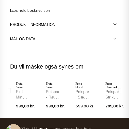
Læs hele beskrivelsen
PRODUKT INFORMATION
MÅL OG DATA
Du vil måske også synes om
Freja
Freja
Freja
Furst
Skind
Skind
Skind
Denmark
Flot
Pelspandebånd
Pelspandebånd
Pelspandeb
Minkpandebånd
- Rød
I Sæl -
Strikket
- Rød
Rævepels
Elastik
Kanin I
599,00 kr.
599,00 kr.
599,00 kr.
299,00 kr.
Brun
- Blødt
I
Mørkegrå
Mink -
Og
Nakken
Fra
Dame -
Lækker
-
Furst
Freja
Pelspandebånd
Dejligt
Orchid
Freja
Orchid
Freja
Skriv til
Lasse
— han svarer hurtigst