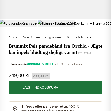
Forside
Dame
Hatte, huer og kasketter
Strikhue & Pandebånd
Brunmix Pels pandebånd fra Orchid - Ægte
kaninpels blødt og dejligt varmt
Fra
Orchid
Fremragende
Trustpilot
4,8 · 235+ anmeldelser
249,00 kr.
299,00 kr.
LÆG I INDKØBSKURV
Tilfreds eller pengene retur.
100 %
kvalitetsgaranti på alle produkter.