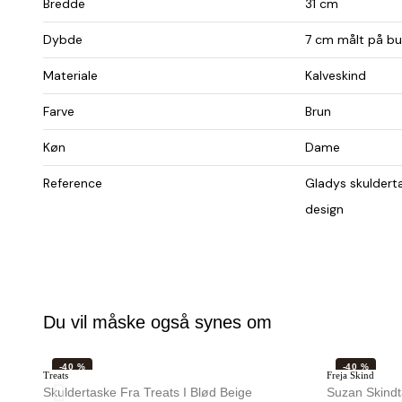
Bredde
31 cm
Dybde
7 cm målt på b
Materiale
Kalveskind
Farve
Brun
Køn
Dame
Reference
Gladys skuldert
design
Du vil måske også synes om
-40 %
-40 %
Treats
Freja Skind
IKKE PÅ LAGER
Skuldertaske Fra Treats I Blød Beige
Suzan Skindt