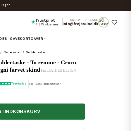
 lager
Trustpilot
SKRIV TIL LASSE
★
info@frejaskind.dk
4.8/5 stjerner
IDES
GAVEKORT
GAVER
Dametasker
Skuldertasker
uldertaske - To remme - Croco
gni farvet skind
Fra
LEATHER DESIGN
Trustpilot
4,8 · 235+ anmeldelser
 I INDKØBSKURV