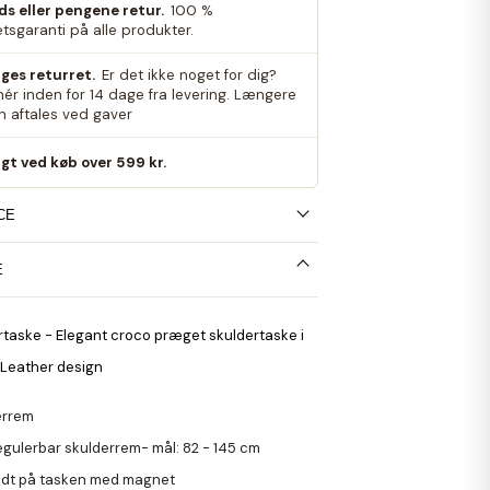
eds eller pengene retur.
100 %
etsgaranti på alle produkter.
ges returret.
Er det ikke noget for dig?
nér inden for 14 dage fra levering. Længere
an aftales ved gaver
agt ved køb over 599 kr.
CE
E
rtaske - Elegant croco præget skuldertaske i
 Leather design
errem
egulerbar skulderrem- mål: 82 - 145 cm
dt på tasken med magnet