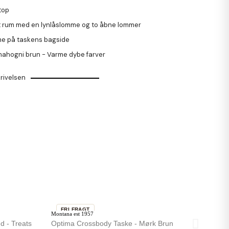
 top
t rum med en lynlåslomme og to åbne lommer
e på taskens bagside
mahogni brun - Varme dybe farver
rivelsen
FRI FRAGT
Montana est 1957
d - Treats
Optima Crossbody Taske - Mørk Brun