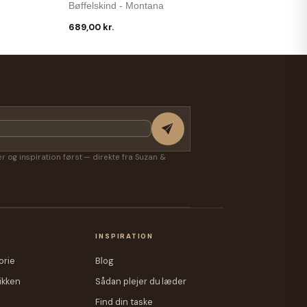
Bøffelskind - Montana
689,00 kr.
-38 %
Freja Skind
 Lammeskind -
Alma Skuldertaske - 4 Udv. Lommer - Sort
Skind - Freja Skind
399,00 kr.
249,00 kr.
ter og inspiration først — direkte fra Suzan &
A
INSPIRATION
orie
Blog
ikken
Sådan plejer du læder
Find din taske