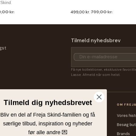
 Skind
,00 kr.
799,00 kr.
499,00 kr.
-38 %
Freja Skind
body Med Aft Rem - Cognac Skind
Alma - Skuldertaske Multicolor -
Tilmeld nyhedsbrev
Freja Skind
gst
9,00 kr.
399,00 kr.
249,00 kr.
Få nye kollektioner, eksklusive favorit
Lasse. Afmeld når som helst.
Tilmeld dig nyhedsbrevet
OP
KUNDESERVICE
OM FREJ
Bliv en del af Freja Skind-familien og få
heder
Kontakt
Vores hist
særlige tilbud, inspiration og nyheder
me
Fragtpriser
Besøg but
før alle andre 💌
rre
Retur eller ombytning
Brands