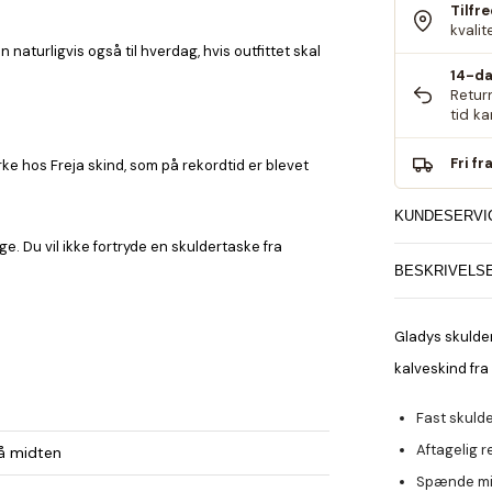
Tilfr
kvalit
 naturligvis også til hverdag, hvis outfittet skal
14-da
Retur
tid k
Fri fr
ke hos Freja skind, som på rekordtid er blevet
KUNDESERVI
ge. Du vil ikke fortryde en skuldertaske fra
BESKRIVELS
Gladys skulde
kalveskind fra
Fast skuld
Aftagelig r
å midten
Spænde mi