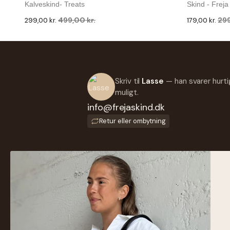
Kalveskind- Treats
Skind - Freja
499,00 kr.
299
299,00 kr.
179,00 kr.
-46 %
-50 %
Corium
Montana est 1957
Mobilhanger I Skind - Flere Farver - Til Mobil
Ennis Cross
Kort Mm - Corium
- Montana
Skriv til
Lasse
— han svarer hurti
549,00 kr.
59
299,00 kr.
299,00 kr.
muligt.
info@frejaskind.dk
Retur eller ombytning
SH
Ny
Familieejet læder- og skindbutik
Da
fra Silkeborg. Hånd-plukket læder
af højeste kvalitet siden 1986.
He