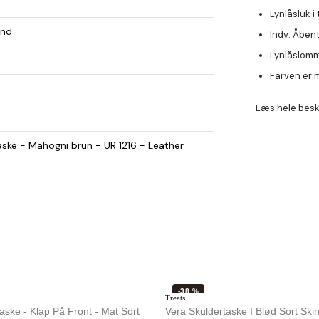
Lynlåsluk i
und
Indv: Åben
Lynlåslomm
Farven er 
Læs hele besk
aske - Mahogni brun - UR 1216 - Leather
-38 %
Treats
aske - Klap På Front - Mat Sort
Vera Skuldertaske I Blød Sort Skin