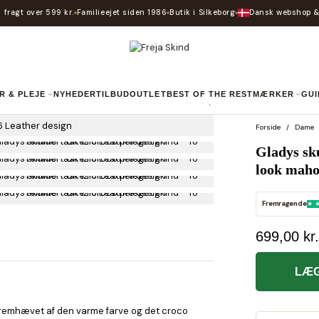
 fragt over 599 kr.
Familieejet siden 1986
Butik i Silkeborg
Dansk webshop &
R & PLEJE
NYHEDER
TILBUD
OUTLET
BEST OF THE REST
MÆRKER
GU
Forside
Dame
Gladys sk
look maho
Fremragende
699,00 kr.
LÆG
r fremhævet af den varme farve og det croco