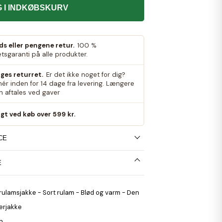
 I INDKØBSKURV
eds eller pengene retur.
100 %
etsgaranti på alle produkter.
ges returret.
Er det ikke noget for dig?
nér inden for 14 dage fra levering. Længere
an aftales ved gaver
agt ved køb over 599 kr.
CE
E
rulamsjakke - Sort rulam - Blød og varm - Den
terjakke
gn