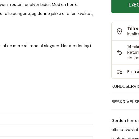
om frosten for alvor bider. Med en herre
LÆG
for alle pengene, og denne jakke er af en kvalitet,
Tilfr
kvalit
af de mere stilrene af slagsen. Her der der lagt
14-da
Retur
tid k
Fri fr
KUNDESERVI
BESKRIVELS
Gordon herre 
ultimative vin
i stilrent desi