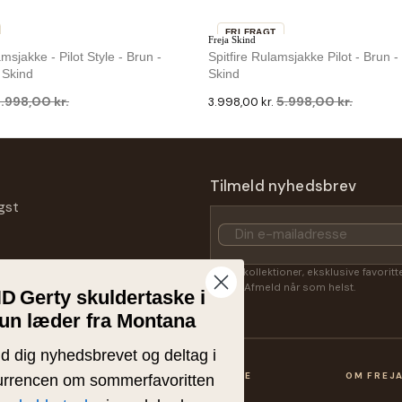
FRI FRAGT
Freja Skind
-33 %
sjakke - Pilot Style - Brun -
Spitfire Rulamsjakke Pilot - Brun -
IKKE PÅ LAGER
 Skind
Skind
.998,00 kr.
5.998,00 kr.
3.998,00 kr.
FRI FRAGT
Freja Skind
-33 %
akke I Pilot Design - Brun - Herre
Murphy Rulamsjakke I Pilot Design
Tilmeld nyhedsbrev
Herre - Freja Skind
gst
.998,00 kr.
5.998,00 kr.
3.998,00 kr.
Få nye kollektioner, eksklusive favorit
Lasse. Afmeld når som helst.
ND
Gerty skuldertaske i
un læder fra Montana
ld dig nyhedsbrevet og deltag i
OP
KUNDESERVICE
OM FREJ
rrencen om sommerfavoritten