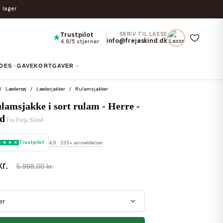
 lager
Trustpilot
SKRIV TIL LASSE
★
info@frejaskind.dk
4.8/5 stjerner
IDES
GAVEKORT
GAVER
Lædertøj
Læderjakker
Rulamsjakker
lamsjakke i sort rulam - Herre -
nd
Fra
Freja Skind
Trustpilot
4,8 · 235+ anmeldelser
r.
5.998,00 kr.