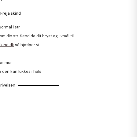
 Freja skind
Normal i str.
l om din str. Send da dit bryst og livmål til
skind.dk
så hjælper vi.
lommer
 den kan lukkes i hals
rivelsen