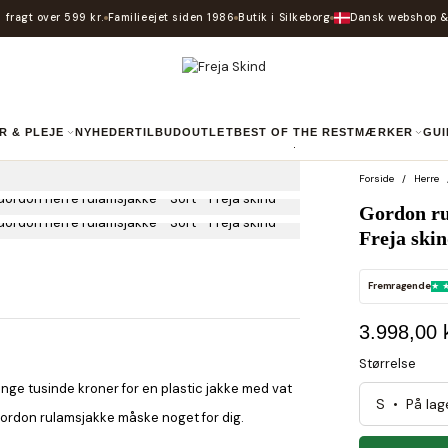
 fragt over 599 kr.
Familieejet siden 1986
Butik i Silkeborg
Dansk webshop &
R & PLEJE
NYHEDER
TILBUD
OUTLET
BEST OF THE REST
MÆRKER
GU
Forside
Herre
Gordon ru
Freja ski
Fremragende
3.998,00 k
Størrelse
mange tusinde kroner for en plastic jakke med vat
e Gordon rulamsjakke måske noget for dig.