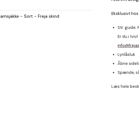
Eksklusivt hos
amsjakke - Sort - Freja skind
Str. guide: 
Er du i tviv
info@freja
Lynlåsluk
Åbne side
Spænde, så
Læs hele besk