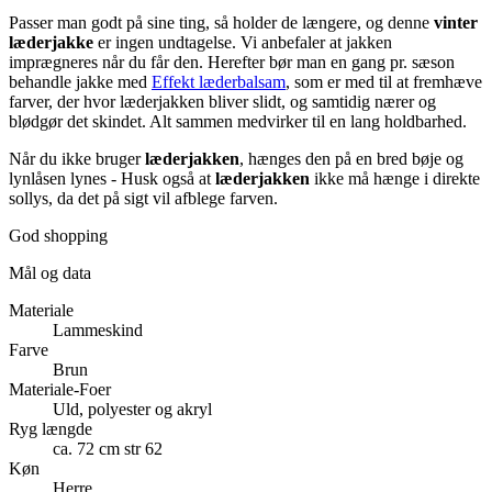
Passer man godt på sine ting, så holder de længere, og denne
vinter
læderjakke
er ingen undtagelse. Vi anbefaler at jakken
imprægneres når du får den. Herefter bør man en gang pr. sæson
behandle jakke med
Effekt læderbalsam
, som er med til at fremhæve
farver, der hvor læderjakken bliver slidt, og samtidig nærer og
blødgør det skindet. Alt sammen medvirker til en lang holdbarhed.
Når du ikke bruger
læderjakken
, hænges den på en bred bøje og
lynlåsen lynes - Husk også at
læderjakken
ikke må hænge i direkte
sollys, da det på sigt vil afblege farven.
God shopping
Mål og data
Materiale
Lammeskind
Farve
Brun
Materiale-Foer
Uld, polyester og akryl
Ryg længde
ca. 72 cm str 62
Køn
Herre