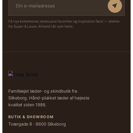
Få nye kollektioner, eksklusive favoritter og inspiration først — direkte
fra Suzan & Lasse. Afmeld når som helst.
Familieejet læder- og skindbutik fra
Silkeborg. Hånd-plukket læder af højeste
kvalitet siden 1986.
BUTIK & SHOWROOM
Tværgade 8 · 8600 Silkeborg