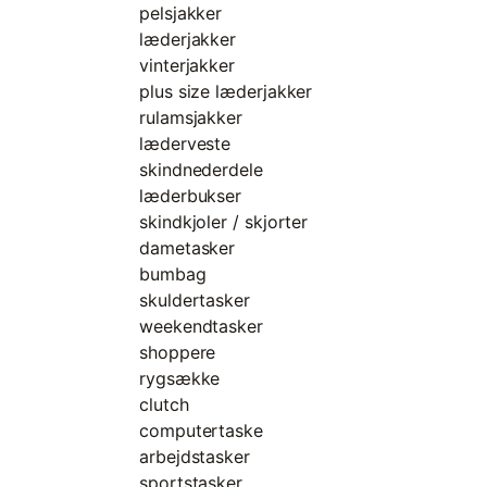
pelsjakker
læderjakker
vinterjakker
plus size læderjakker
rulamsjakker
læderveste
skindnederdele
læderbukser
skindkjoler / skjorter
dametasker
bumbag
skuldertasker
weekendtasker
shoppere
rygsække
clutch
computertaske
arbejdstasker
sportstasker