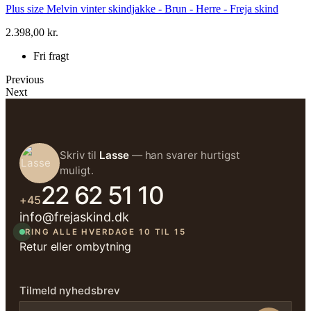
Plus size Melvin vinter skindjakke - Brun - Herre - Freja skind
2.398,00 kr.
Fri fragt
Previous
Next
Skriv til
Lasse
— han svarer hurtigst
muligt.
22 62 51 10
+45
info@frejaskind.dk
RING ALLE HVERDAGE 10 TIL 15
Retur eller ombytning
Tilmeld nyhedsbrev