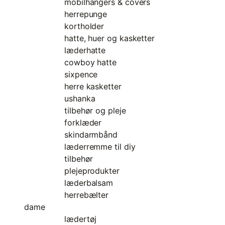
mobilhangers & covers
herrepunge
kortholder
hatte, huer og kasketter
læderhatte
cowboy hatte
sixpence
herre kasketter
ushanka
tilbehør og pleje
forklæder
skindarmbånd
læderremme til diy
tilbehør
plejeprodukter
læderbalsam
herrebælter
dame
lædertøj