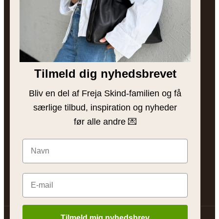
Besøg butikken
Brands
Bytteguide
Tilmeld dig nyhedsbrevet
INSPIRATION
Blog
Bliv en del af Freja Skind-familien og få
særlige tilbud, inspiration og nyheder
Sådan plejer du læder
før alle andre 💌
Find din taske
Gaveinspiration
@frejaskind
Tilmeld mig nyhedsbrev