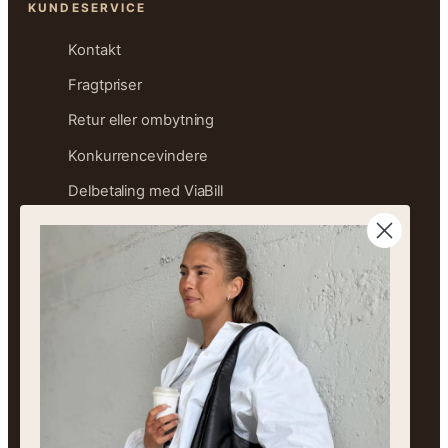
KUNDESERVICE
Kontakt
Fragtpriser
Retur eller ombytning
Konkurrencevindere
Delbetaling med ViaBill
Størrelsesguide
Ofte stillede spørgsmål
Sitemap
OM FREJA
Vores historie