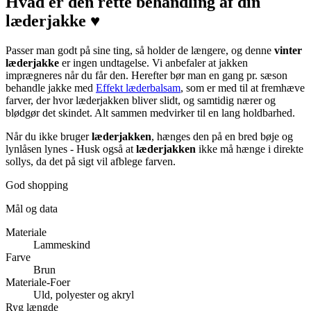
Hvad er den rette behandling af din
læderjakke ♥
Passer man godt på sine ting, så holder de længere, og denne
vinter
læderjakke
er ingen undtagelse. Vi anbefaler at jakken
imprægneres når du får den. Herefter bør man en gang pr. sæson
behandle jakke med
Effekt læderbalsam
, som er med til at fremhæve
farver, der hvor læderjakken bliver slidt, og samtidig nærer og
blødgør det skindet. Alt sammen medvirker til en lang holdbarhed.
Når du ikke bruger
læderjakken
, hænges den på en bred bøje og
lynlåsen lynes - Husk også at
læderjakken
ikke må hænge i direkte
sollys, da det på sigt vil afblege farven.
God shopping
Mål og data
Materiale
Lammeskind
Farve
Brun
Materiale-Foer
Uld, polyester og akryl
Ryg længde