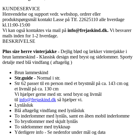
KUNDESERVICE
Henvendelse og support vedr. webshop, ordrer eller
produktspørgsmål
kontakt Lasse på Tlf. 22625110 alle hverdage
kl.11:00-15:00
Vi kan også kontaktes via mail på
info@frejaskind.dk.
Vi besvarer
mails inden for 1-2 hverdage.
BESKRIVELSE
Plus size herre vinterjakke -
Dejlig blød og lækker vinterjakke i
brun lammeskind - Klassisk design med bryst og sidelommer. Sporty
detalje med blå vindfang ( aftagelig )
Brun lammeskind
Str.guide -
Normal i str.
Str 62 passer til en person med et brystmål på ca. 143 cm og
et livmål på ca. 130 cm
Vi hjælper gerne med str. send bryst og livmål
til
info@frejaskind.dk
så hjælper vi.
Lynlåsluk
Blå aftagelig vindfang med lynlåsluk
To inderlommer med lynlås, samt en åben mobil inderlomme
To brystlommer med skjult lynlås
To sidelommer med trykknap
Yderligere info - Se nedenfor under mål og data