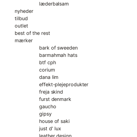
læderbalsam
nyheder
tilbud
outlet
best of the rest
mærker
bark of sweeden
barmahmah hats
btf cph
corium
dana lim
effekt-plejeprodukter
freja skind
furst denmark
gaucho
gipsy
house of saki
just d' lux
leather design