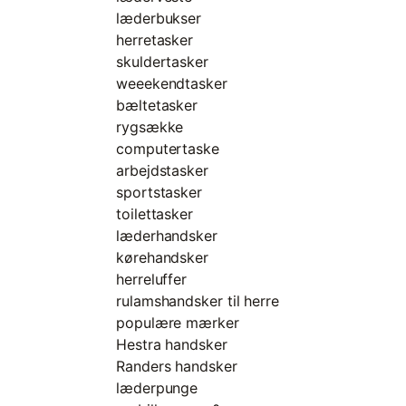
læderbukser
herretasker
skuldertasker
weeekendtasker
bæltetasker
rygsække
computertaske
arbejdstasker
sportstasker
toilettasker
læderhandsker
kørehandsker
herreluffer
rulamshandsker til herre
populære mærker
Hestra handsker
Randers handsker
læderpunge